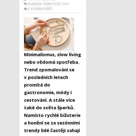
RUBRIKA:
PRAKTICKÉ TIPY
0 KOMENTÁŘŮ
Minimalismus, slow living
nebo vědomá spotřeba.
Trend zpomalování se
v posledních letech
promítá do
gastronomie, módy i
cestování. A stále více
také do světa šperků.
Namísto rychlé bižuterie
a honění se za sezónními
trendy lidé častěji sahají