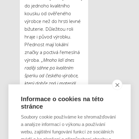
do jednoho kvalitního
kousku od ověřeného
výrobce než do hrsti levné
bižuterie. Důležitou roli
hraje i původ výrobku.
Přednost mají lokální
značky a poctivá řemeslná
výroba.
„Mnoho lidí dnes
raději sáhne po kvalitním
šperku od českého výrobce,
který dobře zná i materiál,
než po levných doplňcích bez
Informace o cookies na této
jasného původu a
stránce
z neznámých slitin,“
potvrzuje Dominika
Soubory cookie používáme ke shromažďování
Šťovíčková. Z pohledu slow
a analýze informací o výkonu a používání
living tak nejde jen o
webu, zajištění fungování funkcí ze sociálních
estetiku, ale také o