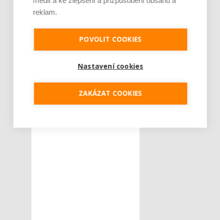
médií a ke zlepšení a přizpůsobení obsahu a
udržitelnější a uvědomělejší
reklam.
přístup k nákupu.
POVOLIT COOKIES
Tweet
Nastavení cookies
ZAKÁZAT COOKIES