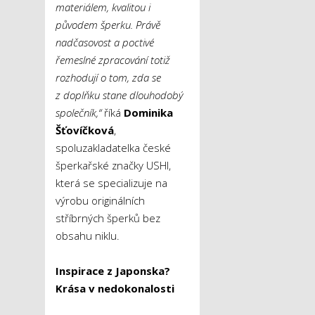
materiálem, kvalitou i
původem šperku. Právě
nadčasovost a poctivé
řemeslné zpracování totiž
rozhodují o tom, zda se
z doplňku stane dlouhodobý
společník,“
říká
Dominika
Šťovíčková
,
spoluzakladatelka české
šperkařské značky USHI,
která se specializuje na
výrobu originálních
stříbrných šperků bez
obsahu niklu.
Inspirace z Japonska?
Krása v nedokonalosti