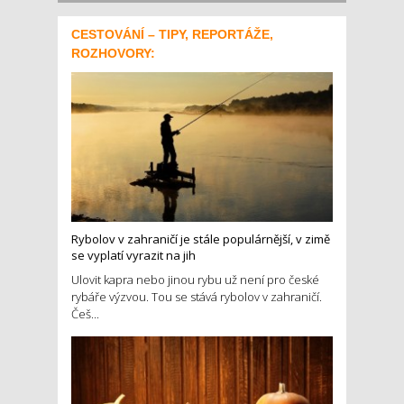
CESTOVÁNÍ – TIPY, REPORTÁŽE,
ROZHOVORY:
Rybolov v zahraničí je stále populárnější, v zimě
se vyplatí vyrazit na jih
Ulovit kapra nebo jinou rybu už není pro české
rybáře výzvou. Tou se stává rybolov v zahraničí.
Češ...