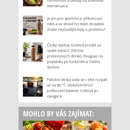
hormonům a ulevují od bolestivé
menstruace
Je jen pro sportovce, přiberu po
něm a ve stravě ho mám dostatek.
Znáte nejčastější mýty o proteinu?
Český startup Goated prodal za
sedm měsíců 200 tisíc
proteinových drinků. Reaguje na
poptávku po funkčním a čistém
složení
Palubní deska auta se v létě rozpálí
až na 80 °C. Mobilům hrozí
poškození baterie, riziková je i
navigace
MOHLO BY VÁS ZAJÍMAT: