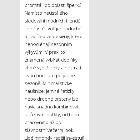
promítá i do oblasti šperků.
Namísto neustálého
sledování módních trendů
lidé častěji volí jednoduché
a nadčasové designy, které
nepodléhají sezónním
výkyvům. V praxi to
znamená vybírat doplňky,
které vydrží roky a neztratí
svou hodnotu po jedné
sezóně. Minimalistické
náušnice, jemné řetízky
nebo drobné prsteny lze
navíc snadno kombinovat
s různými outfity, od toho
pracovního až po
slavnostní večerní look.
Lidé mnohdy raději investují