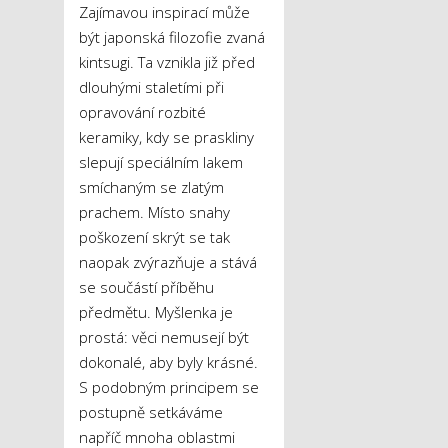
Zajímavou inspirací může
být japonská filozofie zvaná
kintsugi. Ta vznikla již před
dlouhými staletími při
opravování rozbité
keramiky, kdy se praskliny
slepují speciálním lakem
smíchaným se zlatým
prachem. Místo snahy
poškození skrýt se tak
naopak zvýrazňuje a stává
se součástí příběhu
předmětu. Myšlenka je
prostá: věci nemusejí být
dokonalé, aby byly krásné.
S podobným principem se
postupně setkáváme
napříč mnoha oblastmi