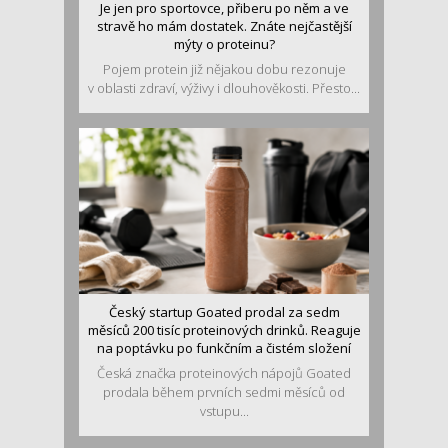
Je jen pro sportovce, přiberu po něm a ve
stravě ho mám dostatek. Znáte nejčastější
mýty o proteinu?
Pojem protein již nějakou dobu rezonuje
v oblasti zdraví, výživy i dlouhověkosti. Přesto...
Český startup Goated prodal za sedm
měsíců 200 tisíc proteinových drinků. Reaguje
na poptávku po funkčním a čistém složení
Česká značka proteinových nápojů Goated
prodala během prvních sedmi měsíců od
vstupu...