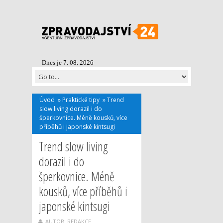
Dnes je 7. 08. 2026
Úvod
»
Praktické tipy
»
Trend
slow living dorazil i do
šperkovnice. Méně kousků, více
příběhů i japonské kintsugi
Trend slow living
dorazil i do
šperkovnice. Méně
kousků, více příběhů i
japonské kintsugi
AUTOR: REDAKCE