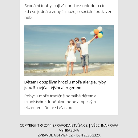
Sexuální touhy mají všichni bez ohledu na to,
zda se jedná o ženy či muže, o sociální postavení
neb...
Dětem i dospělým hrozí u moře alergie, ryby
jsou 5. nejčastějším alergenem
Pobyt u moře tradičně pomáhá dětem a
mladistvým s lupénkou nebo atopickým
ekzémem. Dejte si však po...
COPYRIGHT © 2014
ZPRAVODAJSTVÍ24.CZ
| VŠECHNA PRÁVA
VYHRAZENA
ZPRAVODAJSTVI24.CZ - ISSN 2336-3320,