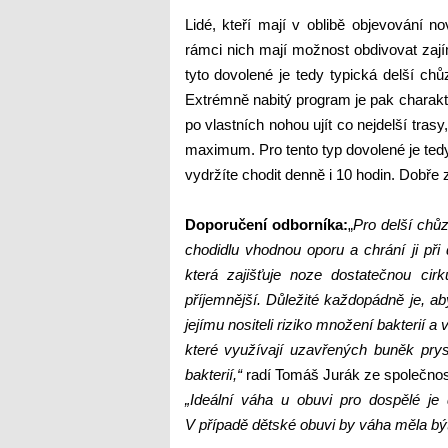
Lidé, kteří mají v oblibě objevování n
rámci nich mají možnost obdivovat zaj
tyto dovolené je tedy typická delší c
Extrémně nabitý program je pak charakt
po vlastních nohou ujít co nejdelší tra
maximum. Pro tento typ dovolené je tedy
vydržíte chodit denně i 10 hodin. Dobře 
Doporučení odborníka:
„
Pro delší chůz
chodidlu vhodnou oporu a chrání ji při
která zajišťuje noze dostatečnou cir
příjemnější. Důležité každopádně je, ab
jejímu nositeli riziko množení bakterií a
které využívají uzavřených buněk prysk
bakterií,“
radí Tomáš Jurák ze společnosti
„I
deální váha u obuvi pro dospělé je
V případě dětské obuvi by váha měla bý