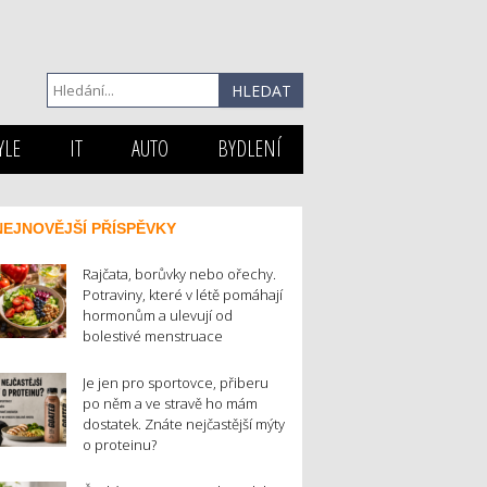
YLE
IT
AUTO
BYDLENÍ
NEJNOVĚJŠÍ PŘÍSPĚVKY
Rajčata, borůvky nebo ořechy.
Potraviny, které v létě pomáhají
hormonům a ulevují od
bolestivé menstruace
Je jen pro sportovce, přiberu
po něm a ve stravě ho mám
dostatek. Znáte nejčastější mýty
o proteinu?