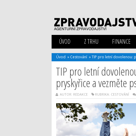
ÚVOD
Z TRHU
FINANCE
Úvod
»
Cestování
»
TIP pro letní dovolenou: 
TIP pro letní dovolenou
pryskyřice a vezměte p
AUTOR: REDAKCE
RUBRIKA:
CESTOVÁNÍ