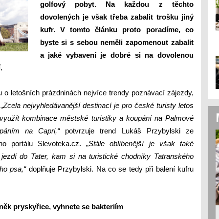
golfový pobyt. Na každou z těchto
dovolených je však třeba zabalit trošku jiný
kufr. V tomto článku proto poradíme, co
byste si s sebou neměli zapomenout zabalit
a jaké vybavení je dobré si na dovolenou
.
u o letošních prázdninách nejvíce trendy poznávací zájezdy,
.
„
Zcela nejvyhledávanější destinací je pro české turisty letos
 využít kombinace městské turistiky a koupání na Palmové
oupáním na Capri,“
potvrzuje trend Lukáš Przybylski ze
ho portálu Slevoteka.cz.
„
Stále oblíbenější je však také
 jezdí do Tater, kam si na turistické chodníky Tatranského
ho psa,“
doplňuje Przybylski.
Na co se tedy při balení kufru
něk pryskyřice, vyhnete se bakteriím