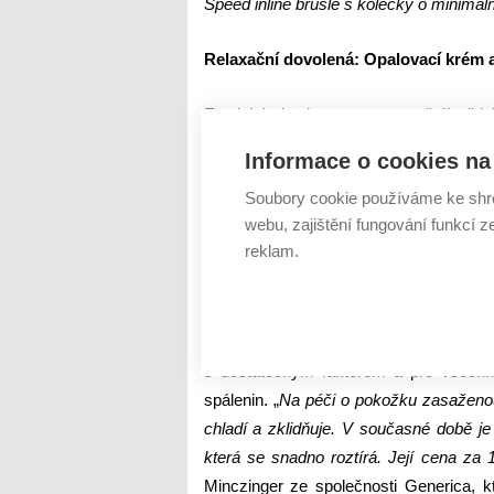
Speed inline brusle s kolečky o minimál
Relaxační dovolená: O
palovací krém 
Exotické destinace se vyznačují vlh
obloha a srážky. Přestože se může zdá
Informace o cookies na 
60 % slunečních paprsků. Riziko můž
Soubory cookie používáme ke shr
odrážejí. Nebezpečí spálení si můžete př
webu, zajištění fungování funkcí z
hladiny se paprsky odrážejí, kůže je 
reklam.
Pokud rádi plavete, nezapomeňte, že
metru pod hladinou.
Doporučení odborníka:
Při pobytu v
s dostatečným faktorem a pro všechny 
spálenin.
„
Na péči o pokožku zasaženou 
chladí a zklidňuje. V současné době j
která se snadno roztírá. Její cena za 
Minczinger ze společnosti Generica, k