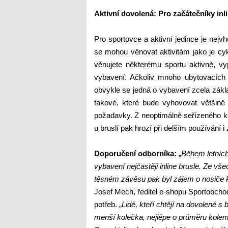
Aktivní dovolená: Pro začátečníky inl
Pro sportovce a aktivní jedince je ne
se mohou věnovat aktivitám jako je cyklo
věnujete některému sportu aktivně, vy
vybavení. Ačkoliv mnoho ubytovacích z
obvykle se jedná o vybavení zcela zákl
takové, které bude vyhovovat většině
požadavky. Z neoptimálně seřízeného ko
u bruslí pak hrozí při delším používání i
Doporučení odborníka:
„
Během letních
vybavení nejčastěji inline brusle. Ze v
těsném závěsu pak byl zájem o nosiče k
Josef Mech, ředitel e-shopu Sportobchod
potřeb.
„
Lidé, kteří chtějí na dovolené s 
menší kolečka, nejlépe o průměru kolem 