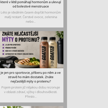
které v létě pomáhají hormonům a ulevují
od bolestivé menstruace
Léto je ideálním časem dopřát hormonům
malý restart. Čerstvé ovoce, zelenina
nebo...
Je jen pro sportovce, přiberu po něm a ve
stravě ho mám dostatek. Znáte
nejčastější mýty o proteinu?
Pojem protein již nějakou dobu rezonuje
v oblasti zdraví, výživy i dlouhověkosti.
Přesto...