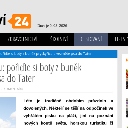
Dnes je 9. 08. 2026
ZDRAVOTNICTVÍ
ŠKOLSTVÍ
CESTOVÁNÍ
LIFEST
pořiďte si boty z buněk pryskyřice a vezměte psa do Tater
: pořiďte si boty z buněk
sa do Tater
0 KOMENTÁŘŮ
Léto je tradičně obdobím prázdnin a
dovolených. Někteří se těší na odpočinek ve
vyhřátém písku na pláži, jiní na poznání
nových koutů světa, horskou turistiku či