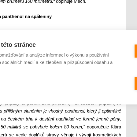
ním průměru 100 milimetrů,“
doplňuje Mech.
a panthenol na spáleniny
kým tropických podnebím, které často doprovází zatažená
t, že slunce pod mrakem neopaluje, mraky propouští 40 až
této stránce
e představovat také písek, od kterého se paprsky zpětně
omažďování a analýze informací o výkonu a používání
ivodit i v mořské vodě, která funguje jako zrcadlo.
Od vodní
e sociálních médií a ke zlepšení a přizpůsobení obsahu a
tak vystavena až dvojnásobné intenzitě slunečního záření.
mořskou vodou prochází až 40 % slunečního záření do půl
 exotických krajích je důležité používat ochranný krém
případy si pořídit také přípravky na ošetření případných
přílišným sluněním je vhodný panthenol, který ji optimálně
e na českém trhu k dostání například ve formě jemné pěny,
150 mililitrů se pohybuje kolem 80 korun,“
doporučuje Klára
terá se vedle doplňků stravy věnuje i vývoji kosmetických