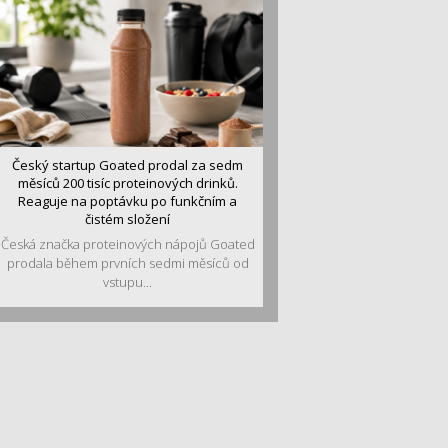
Český startup Goated prodal za sedm
měsíců 200 tisíc proteinových drinků.
Reaguje na poptávku po funkčním a
čistém složení
Česká značka proteinových nápojů Goated
prodala během prvních sedmi měsíců od
vstupu...