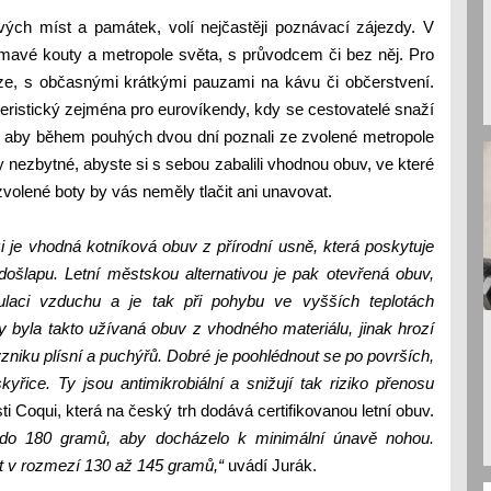
ových míst a památek, volí nejčastěji poznávací zájezdy. V
ímavé kouty a metropole světa, s průvodcem či bez něj. Pro
hůze, s občasnými krátkými pauzami na kávu či občerstvení.
eristický zejména pro eurovíkendy, kdy se cestovatelé snaží
sy, aby během pouhých dvou dní poznali ze zvolené metropole
 nezbytné, abyste si s sebou zabalili vhodnou obuv, ve které
zvolené boty by vás neměly tlačit ani unavovat.
i je vhodná kotníková obuv z přírodní usně, která poskytuje
 došlapu. Letní městskou alternativou je pak otevřená obuv,
kulaci vzduchu a je tak při pohybu ve vyšších teplotách
y byla takto užívaná obuv z vhodného materiálu, jinak hrozí
 vzniku plísní a puchýřů. Dobré je poohlédnout se po površích,
yřice. Ty jsou antimikrobiální a snižují tak riziko přenosu
 Coqui, která na český trh dodává certifikovanou letní obuv.
 do 180 gramů, aby docházelo k minimální únavě nohou.
t v rozmezí 130 až 145 gramů,“
uvádí Jurák.