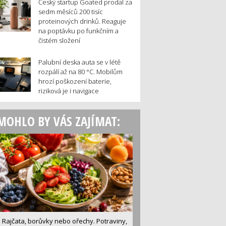
Český startup Goated prodal za
sedm měsíců 200 tisíc
proteinových drinků. Reaguje
na poptávku po funkčním a
čistém složení
Palubní deska auta se v létě
rozpálí až na 80 °C. Mobilům
hrozí poškození baterie,
riziková je i navigace
MOHLO BY VÁS ZAJÍMAT:
Rajčata, borůvky nebo ořechy. Potraviny,