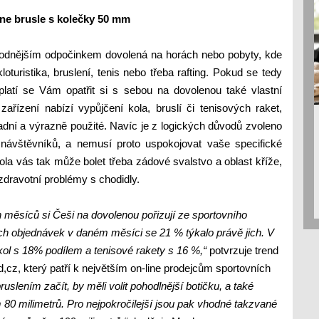
ine brusle s kolečky 50 mm
jvhodnějším odpočinkem dovolená na horách nebo pobyty, kde
turistika, bruslení, tenis nebo třeba rafting.
Pokud se tedy
platí se Vám opatřit si s sebou na dovolenou také vlastní
ařízení nabízí vypůjčení kola, bruslí či tenisových raket,
adní a výrazně použité. Navíc je z logických důvodů zvoleno
 návštěvníků, a nemusí proto uspokojovat vaše specifické
la vás tak může bolet třeba zádové svalstvo a oblast kříže,
 zdravotní problémy s chodidly.
 měsíců si Češi na dovolenou pořizují ze sportovního
šech objednávek v daném měsíci se 21 % týkalo právě jich. V
ol s 18% podílem a tenisové rakety s 16 %,“
potvrzuje trend
,cz, který patří k největším on-line prodejcům sportovních
bruslením začít, by měli volit pohodlnější botičku, a také
80 milimetrů. Pro nejpokročilejší jsou pak vhodné takzvané