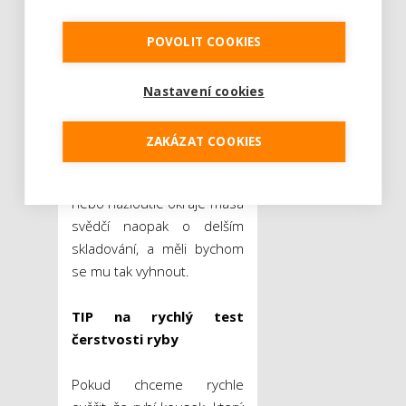
připravená na kousky, by
POVOLIT COOKIES
měla vonět po slané vodě a
neměla by být cítit rybinou.
Pokud se jedná o opravdu
Nastavení cookies
čerstvé maso, je vlhké,
hladké a rovnoměrně
ZAKÁZAT COOKIES
barevné. Často se také
leskne jako perleť. Oschlé
nebo nažloutlé okraje masa
svědčí naopak o delším
skladování, a měli bychom
se mu tak vyhnout.
TIP na rychlý test
čerstvosti ryby
Pokud chceme rychle