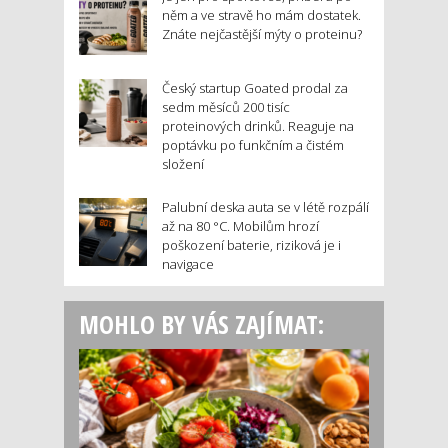
něm a ve stravě ho mám dostatek.
Znáte nejčastější mýty o proteinu?
Český startup Goated prodal za
sedm měsíců 200 tisíc
proteinových drinků. Reaguje na
poptávku po funkčním a čistém
složení
Palubní deska auta se v létě rozpálí
až na 80 °C. Mobilům hrozí
poškození baterie, riziková je i
navigace
MOHLO BY VÁS ZAJÍMAT: