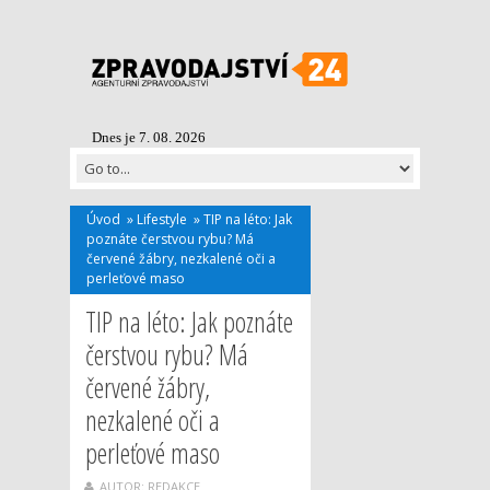
Dnes je 7. 08. 2026
Úvod
»
Lifestyle
»
TIP na léto: Jak
poznáte čerstvou rybu? Má
červené žábry, nezkalené oči a
perleťové maso
TIP na léto: Jak poznáte
čerstvou rybu? Má
červené žábry,
nezkalené oči a
perleťové maso
AUTOR: REDAKCE