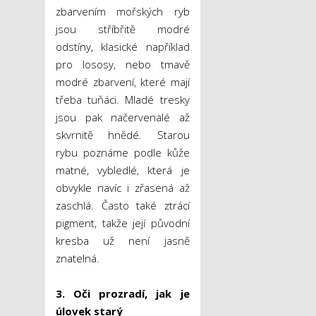
zbarvením mořských ryb
jsou stříbřitě modré
odstíny, klasické například
pro lososy, nebo tmavě
modré zbarvení, které mají
třeba tuňáci. Mladé tresky
jsou pak načervenalé až
skvrnitě hnědé. Starou
rybu poznáme podle kůže
matné, vybledlé, která je
obvykle navíc i zřasená až
zaschlá. Často také ztrácí
pigment, takže její původní
kresba už není jasně
znatelná.
3. Oči prozradí, jak je
úlovek starý