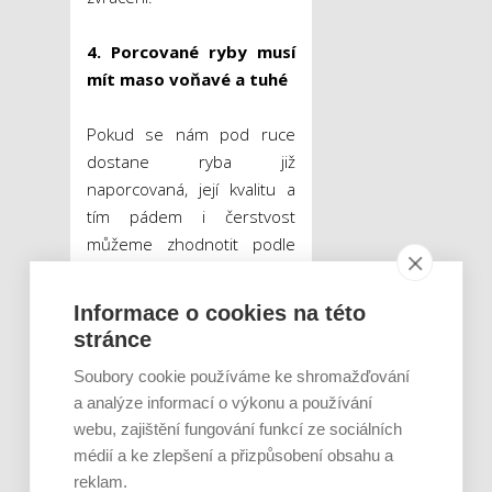
4. Porcované ryby musí
mít maso voňavé a tuhé
Pokud se nám pod ruce
dostane ryba již
naporcovaná, její kvalitu a
tím pádem i čerstvost
můžeme zhodnotit podle
vzezření masa. To by mělo
být tuhé, bělavé až
Informace o cookies na této
načervenalé, podle druhu
stránce
ryby. Prvním signálem
Soubory cookie používáme ke shromažďování
zkaženého masa je tedy
a analýze informací o výkonu a používání
nažloutlá až šedivá a blátivá
webu, zajištění fungování funkcí ze sociálních
barva. Vodícím znakem
médií a ke zlepšení a přizpůsobení obsahu a
může být také vůně.
reklam.
Mořská ryba, i když