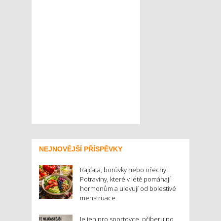
NEJNOVĚJŠÍ PŘÍSPĚVKY
Rajčata, borůvky nebo ořechy.
Potraviny, které v létě pomáhají
hormonům a ulevují od bolestivé
menstruace
Je jen pro sportovce, přiberu po