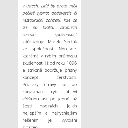
v ústech. Lidé by proto měli
pečlivě vybírat dodavatele či
restaurační zařízení, kde se
lze na kvalitu vstupních
surovin spolehnout,“
zdůrazňuje Marek Sedlák
ze společnosti Nordsee
,
kterámá v rybím průmyslu
zkušenosti již od roku 1896
a striktně dodržuje přísný
koncept čerstvosti.
Příznaky otravy se po
konzumaci ryb objeví
většinou asi po jedné až
šesti hodinách. Jejich
nejlepším a nejrychlejším
řešením je vyvolání
zvracení.