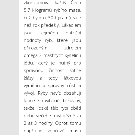
zkonzumoval každý Čech
5,7 kilogramů rybího masa,
což bylo o 300 gramů více
než rok předešlý. Lákadlem
jsou zejména nutriční
hodnoty ryb, které jsou
přirozeným zdrojem
omega-3 mastných kyselin i
jódu, který je nutný pro
správnou činnost štítné
žlázy a tedy látkovou
výměnu a správný růst a
vývoj. Ryby navíc obsahují
lehce stravitelné bílkoviny,
takže lidské tělo rybí oběd
nebo večeři stráví běžně za
2 až 3 hodiny. Oproti tomu
například vepřové maso