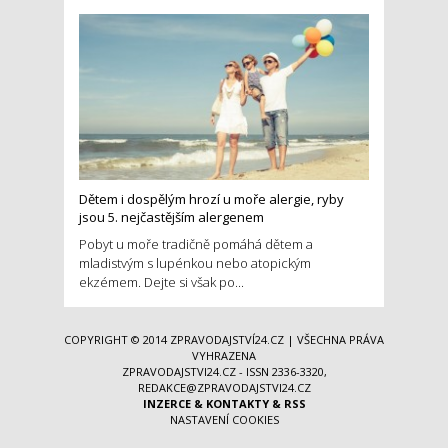
Dětem i dospělým hrozí u moře alergie, ryby
jsou 5. nejčastějším alergenem
Pobyt u moře tradičně pomáhá dětem a
mladistvým s lupénkou nebo atopickým
ekzémem. Dejte si však po...
COPYRIGHT © 2014
ZPRAVODAJSTVÍ24.CZ
| VŠECHNA PRÁVA
VYHRAZENA
ZPRAVODAJSTVI24.CZ - ISSN 2336-3320,
REDAKCE@ZPRAVODAJSTVI24.CZ
INZERCE
&
KONTAKTY
&
RSS
NASTAVENÍ COOKIES