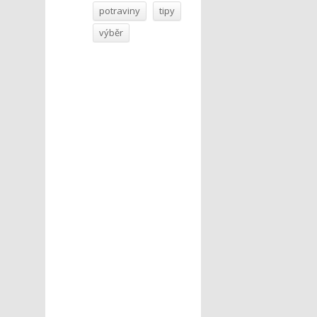
potraviny
tipy
výběr