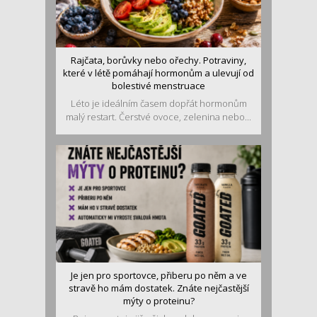
Rajčata, borůvky nebo ořechy. Potraviny,
které v létě pomáhají hormonům a ulevují od
bolestivé menstruace
Léto je ideálním časem dopřát hormonům
malý restart. Čerstvé ovoce, zelenina nebo...
Je jen pro sportovce, přiberu po něm a ve
stravě ho mám dostatek. Znáte nejčastější
mýty o proteinu?