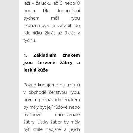
leží v žaludku až 6 nebo 8
hodin. Dle doporučení
bychom měli rybu
zkonzumovat a zařadit do
jídelníčku 2krát až 3krát v
týdnu.
1. Základním znakem
jsou červené žábry a
lesklá kůže
Pokud kupujeme na trhu či
v obchodě čerstvou rybu,
prvním poznávacím znakem
by měly být její růžové nebo
třešňově načervenalé
žábry. Lístky žáber by měly
být stále napjaté a jejich