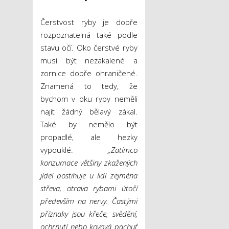
Čerstvost ryby je dobře
rozpoznatelná také podle
stavu očí. Oko čerstvé ryby
musí být nezakalené a
zornice dobře ohraničené.
Znamená to tedy, že
bychom v oku ryby neměli
najít žádný bělavý zákal.
Také by nemělo být
propadlé, ale hezky
vypouklé.
„Zatímco
konzumace většiny zkažených
jídel postihuje u lidí zejména
střeva, otrava rybami útočí
především na nervy. Častými
příznaky jsou křeče, svědění,
ochrnutí nebo kovová pachuť