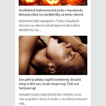
Strašidelná Halloweenská jízda v Aqualandu
Moravia čeká na návštěvníky už tento víkend
Nejmodernější aquapark v Česku Aqualand
Moravia na víkend zahalí tajemná atmosféra.
Návštěvníci se ...
Sexuální praktiky napříč kontinenty: Brazilci
milují orální sex, Asiati skupinový, Češi své
fantazie tají
Sexuální touhy mají všichni bez ohledu na to,
zda se jedná o ženy či muže, o sociální postavení
neb...