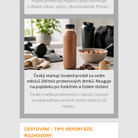
Pojem protein již nějakou dobu rezonuje
v oblasti zdraví, výživy i dlouhověkosti. Přesto...
Český startup Goated prodal za sedm
měsíců 200 tisíc proteinových drinků. Reaguje
na poptávku po funkčním a čistém složení
Česká značka proteinových nápojů Goated
prodala během prvních sedmi měsíců od
vstupu...
CESTOVÁNÍ – TIPY, REPORTÁŽE,
ROZHOVORY: