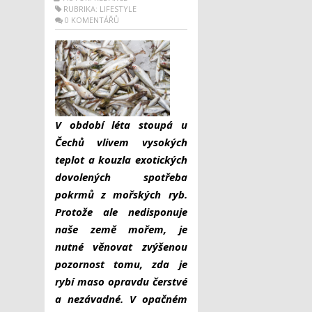
RUBRIKA:
LIFESTYLE
0 KOMENTÁŘŮ
V období léta stoupá u
Čechů vlivem vysokých
teplot a kouzla exotických
dovolených spotřeba
pokrmů z mořských ryb.
Protože ale nedisponuje
naše země mořem, je
nutné věnovat zvýšenou
pozornost tomu, zda je
rybí maso opravdu čerstvé
a nezávadné. V opačném