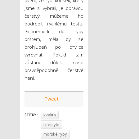
ověřit, že rybí kousek, který
jsme si vybrali, je opravdu
čerstvý, můžeme ho
podrobit rychlému testu.
Píchneme-li do ryby
prstem, měla by se
prohlubeň po chvilce
vyrovnat. Pokud tam
zůstane důlek, maso
pravděpodobně čerstvé
není.
Tweet
kvalita
ŠTÍTKY :
Lifestyle
mořské ryby