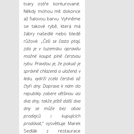
tvary ostře konturované.
Někdy mohou mít dokonce
až fialovou barvu. Vyhněme
se takové rybě, která má
žábry našedlé nebo bledě
růžové. „
Češi se často ptají,
zda je v tuzemsku opravdu
možné koupit plně čerstvou
rybu. Pravdou je, že pokud je
správně chlazená a uložená v
ledu, vydrží zcela čerstvá až
čtyři dny. Doprava k nám do
republiky zabere většinou asi
dva dny, takže ještě další dva
dny se může bez obav
prodejců i kupujících
prodávat,
“ vysvětluje Marek
Sedlák z restaurace