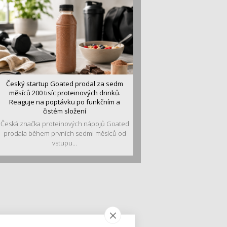
Český startup Goated prodal za sedm
měsíců 200 tisíc proteinových drinků.
Reaguje na poptávku po funkčním a
čistém složení
Česká značka proteinových nápojů Goated
prodala během prvních sedmi měsíců od
vstupu...