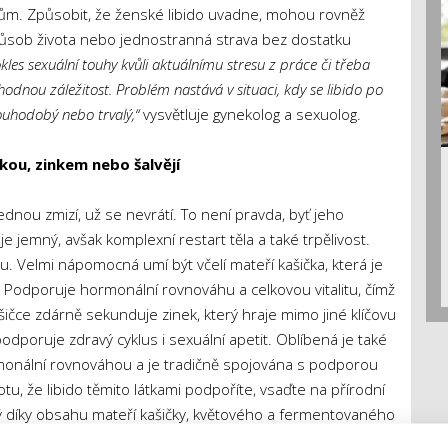
m. Způsobit, že ženské libido uvadne, mohou rovněž
působ života nebo jednostranná strava bez dostatku
kles sexuální touhy kvůli aktuálnímu stresu z práce či třeba
odnou záležitost. Problém nastává v situaci, kdy se libido po
louhodobý nebo trvalý,“
vysvětluje gynekolog a sexuolog.
kou, zinkem nebo šalvějí
jednou zmizí, už se nevrátí. To není pravda, byť jeho
jemný, avšak komplexní restart těla a také trpělivost.
. Velmi nápomocná umí být včelí mateří kašička, která je
. Podporuje hormonální rovnováhu a celkovou vitalitu, čímž
šičce zdárně sekunduje zinek, který hraje mimo jiné klíčovu
odporuje zdravý cyklus i sexuální apetit. Oblíbená je také
rmonální rovnováhou a je tradičně spojována s podporou
tu, že libido těmito látkami podpoříte, vsaďte na přírodní
rý díky obsahu mateří kašičky, květového a fermentovaného
dporu.
Ženské libido potřebuje čas, klid a citlivý přístup.