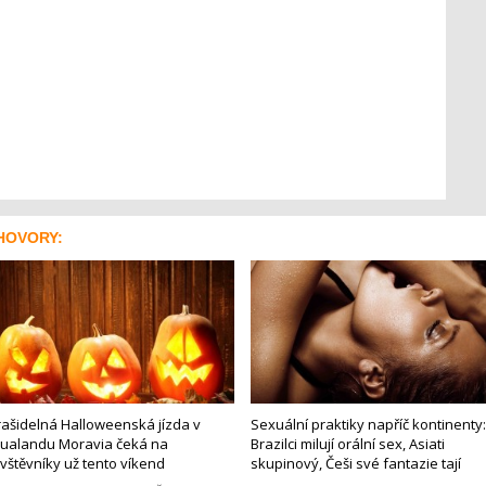
HOVORY:
rašidelná Halloweenská jízda v
Sexuální praktiky napříč kontinenty:
ualandu Moravia čeká na
Brazilci milují orální sex, Asiati
vštěvníky už tento víkend
skupinový, Češi své fantazie tají