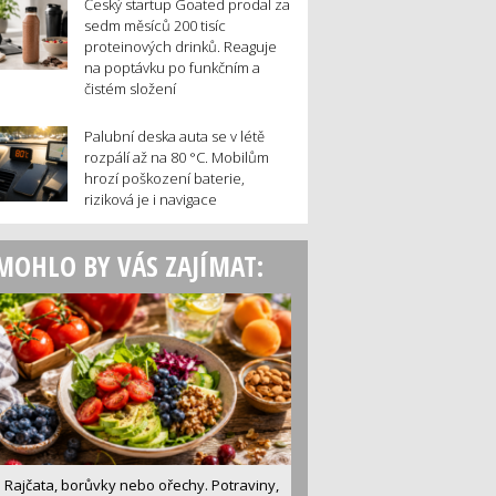
Český startup Goated prodal za
sedm měsíců 200 tisíc
proteinových drinků. Reaguje
na poptávku po funkčním a
čistém složení
Palubní deska auta se v létě
rozpálí až na 80 °C. Mobilům
hrozí poškození baterie,
riziková je i navigace
MOHLO BY VÁS ZAJÍMAT:
Rajčata, borůvky nebo ořechy. Potraviny,