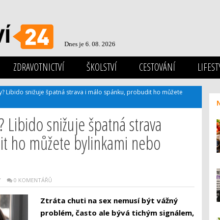
Dnes je 6. 08. 2026
ZDRAVOTNICTVÍ
ŠKOLSTVÍ
CESTOVÁNÍ
LIFEST
y? Libido snižuje špatná strava i málo spánku, probudit ho můžete
 Libido snižuje špatná strava
it ho můžete bylinkami nebo
Y
0 KOMENTÁŘŮ
Ztráta chuti na sex nemusí být vážný
problém, často ale bývá tichým signálem,