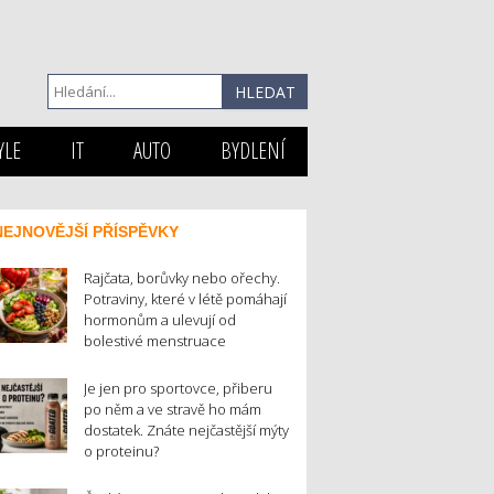
YLE
IT
AUTO
BYDLENÍ
NEJNOVĚJŠÍ PŘÍSPĚVKY
Rajčata, borůvky nebo ořechy.
Potraviny, které v létě pomáhají
hormonům a ulevují od
bolestivé menstruace
Je jen pro sportovce, přiberu
po něm a ve stravě ho mám
dostatek. Znáte nejčastější mýty
o proteinu?