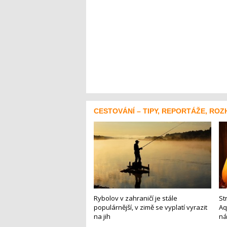
CESTOVÁNÍ – TIPY, REPORTÁŽE, ROZ
Rybolov v zahraničí je stále
St
populárnější, v zimě se vyplatí vyrazit
Aq
na jih
ná