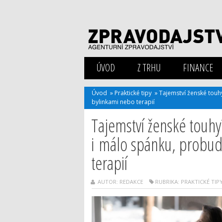
ÚVOD
Z TRHU
FINANCE
Úvod
»
Praktické tipy
»
Tajemství ženské touh
bylinkami nebo terapií
Tajemství ženské touhy?
i málo spánku, probud
terapií
AUTOR: REDAKCE
RUBRIKA:
PRAKTICKÉ TIP