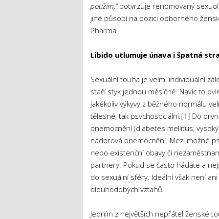
potížím,“
potvrzuje renomovaný sexuol
jiné působí na pozici odborného žensk
Pharma.
Libido utlumuje únava i špatná str
Sexuální touha je velmi individuální zá
stačí styk jednou měsíčně. Navíc to ovl
jakékoliv výkyvy z běžného normálu velmi 
tělesné, tak psychosociální.
[1]
Do první
onemocnění (diabetes mellitus, vysoký 
nádorová onemocnění. Mezi možné psych
nebo existenční obavy či nezaměstnano
partnery. Pokud se často hádáte a nejs
do sexuální sféry. Ideální však není a
dlouhodobých vztahů.
Jedním z největších nepřátel ženské touh