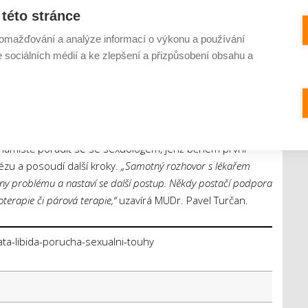
tavit a zamyslet, co vám tělo říká. Možná si jen žádá více
této stránce
omažďování a analýze informací o výkonu a používání
e sociálních médií a ke zlepšení a přizpůsobení obsahu a
 jindy je třeba terapie
ned několik možností, jak to řešit. Někdy postačí i drobná
je před spaním nebo doplnění potřebných vitaminů a
lníčku, kvalitní spánek a zařazení přirozeného pohybu.
e namístě poradit se se sexuologem, jenž během první
u a posoudí další kroky.
„Samotný rozhovor s lékařem
činy problému a nastaví se další postup. Někdy postačí podpora
terapie či párová terapie,“
uzavírá MUDr. Pavel Turčan.
ta-libida-porucha-sexualni-touhy