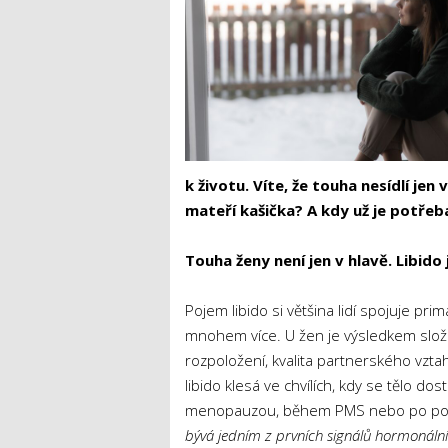
k životu. Víte, že touha nesídlí jen
mateří kašička? A kdy už je potřeb
Touha ženy není jen v hlavě. Libido
Pojem libido si většina lidí spojuje pr
mnohem více. U žen je výsledkem složité
rozpoložení, kvalita partnerského vztahu
libido klesá ve chvílích, kdy se tělo 
menopauzou, během PMS nebo po poro
bývá jedním z prvních signálů hormonální