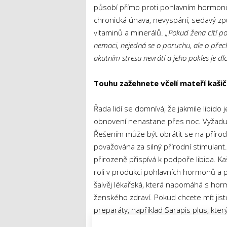
působí přímo proti pohlavním hormonů
chronická únava, nevyspání, sedavý z
vitaminů a minerálů.
„Pokud žena cítí po
nemoci, nejedná se o poruchu, ale o přech
akutním stresu nevrátí a jeho pokles je d
Touhu zažehnete včelí mateří kašič
Řada lidí se domnívá, že jakmile libido 
obnovení nenastane přes noc. Vyžaduje 
Řešením může být obrátit se na přírodu
považována za silný přírodní stimulant
přirozeně přispívá k podpoře libida. Ka
roli v produkci pohlavních hormonů a p
šalvěj lékařská, která napomáhá s ho
ženského zdraví. Pokud chcete mít jisto
preparáty, například Sarapis plus, kte
pylu, zinku i šalvěje tvoří komplexní po