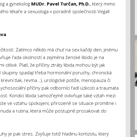
og a gynekolog
MUDr. Pavel Turčan, Ph.D.
, který mimo
ého lékaře a sexuologa v poradně společnosti Vegall
ava
ležitostí. Zatímco někdo má chuť na sex každý den, jinému
ivňuje řada okolností a zejména ženské libido je na
citlivé. Platí, že příčiny ztráty libida mohou být jak
 skupiny spadají třeba hormonální poruchy, chronická
krevní tlak, revma…), urologické potíže, menopauza či
osociální příčiny pak odborníci řadí úzkosti a traumata
st. Kondici libida samozřejmě ovlivňuje také vztah mezi
te ve vztahu spokojení, přirozeně se situace promítne i
ni nuda a rutina, která může postupně prosakovat do
y je pak stres. Zvyšuje totiž hladinu kortizolu, který