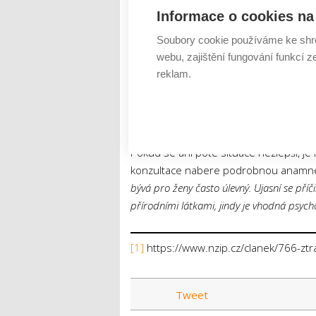
Pokud vnímáte jeho útlum, zkuste se zas
Informace o cookies na 
klidu, spánku nebo méně nároků.
Soubory cookie používáme ke shr
webu, zajištění fungování funkcí z
Někdy postačí bylinky a odpočinek,
reklam.
Pokud pociťujete snížení libida, máte h
změna, například šálek bylinkového ča
minerálů. Mnohdy pomůže upravení jíde
Pokud se ani poté situace nezlepší, j
konzultace nabere podrobnou anamnéz
bývá pro ženy často úlevný. Ujasní se pří
přírodními látkami, jindy je vhodná psycho
[1]
https://www.nzip.cz/clanek/766-ztra
Tweet