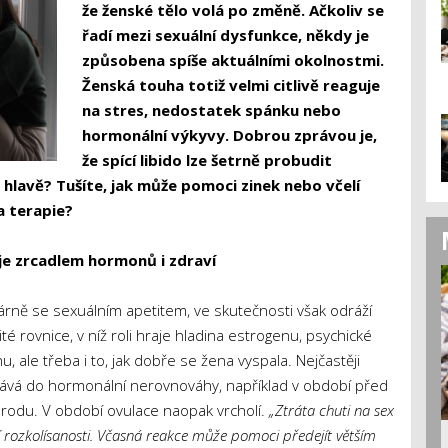
že ženské tělo volá po změně. Ačkoliv se
řadí mezi sexuální dysfunkce, někdy je
způsobena spíše aktuálními okolnostmi.
Ženská touha totiž velmi citlivě reaguje
na stres, nedostatek spánku nebo
hormonální výkyvy. Dobrou zprávou je,
že spící libido lze šetrně probudit
 v hlavě? Tušíte, jak může pomoci zinek nebo včelí
a terapie?
 je zrcadlem hormonů i zdraví
imárně se sexuálním apetitem, ve skutečnosti však odráží
 rovnice, v níž roli hraje hladina estrogenu, psychické
, ale třeba i to, jak dobře se žena vyspala. Nejčastěji
dostává do hormonální nerovnováhy, například v období před
du. V období ovulace naopak vrcholí.
„Ztráta chuti na sex
 rozkolísanosti. Včasná reakce může pomoci předejít větším