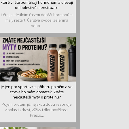
které v létě pomáhají hormonům a ulevují
od bolestivé menstruace
Léto je ideálním časem dopřát hormonům
malý restart. Čerstvé ovoce, zelenina
nebo...
Je jen pro sportovce, přiberu po něm a ve
stravě ho mám dostatek. Znáte
nejčastější mýty o proteinu?
Pojem protein již nějakou dobu rezonuje
v oblasti zdraví, výživy i dlouhověkosti.
Přesto...