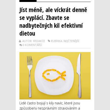
Jíst méně, ale víckrát denně
se vyplácí. Zbavte se
nadbytečných kil efektivní
dietou
AUTOR: REDAKCE
RUBRIKA: NEJČTENĚJŠÍ
0 KOMENTÁŘŮ
Lidé často bojují s kily navíc, které jsou
způsobeny nesprávným stravováním a