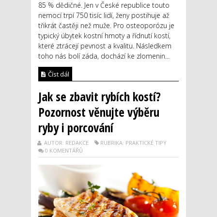
85 % dědičné. Jen v České republice touto
nemocí trpí 750 tisíc lidí, ženy postihuje až
třikrát častěji než muže. Pro osteoporózu je
typický úbytek kostní hmoty a řídnutí kostí,
které ztrácejí pevnost a kvalitu. Následkem
toho nás bolí záda, dochází ke zlomenin...
Číst dál
Jak se zbavit rybích kostí?
Pozornost věnujte výběru
ryby i porcování
AUTOR: REDAKCE
RUBRIKA: PRAKTICKÉ TIPY
0 KOMENTÁŘŮ