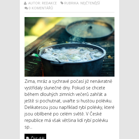
AUTOR: REDAKCE
RUBRIKA: NEJČTENĚJŠÍ
0 KOMENTÁŘŮ
Zima, mráz a sychravé počasí již nenávratně
vystřídaly slunečné dny. Pokud se chcete
během dlouhých zimních večerů zahřát a
ještě si pochutnat, uvařte si hustou polévku.
Delikatesou jsou například rybí polévky, které
jsou oblíbené po celém světě. V České
republice má však většina lidí rybí polévku
sp...
Číst dál