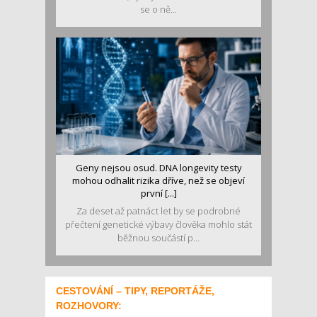
se o ně...
Geny nejsou osud. DNA longevity testy
mohou odhalit rizika dříve, než se objeví
první [...]
Za deset až patnáct let by se podrobné
přečtení genetické výbavy člověka mohlo stát
běžnou součástí p...
CESTOVÁNÍ – TIPY, REPORTÁŽE,
ROZHOVORY: