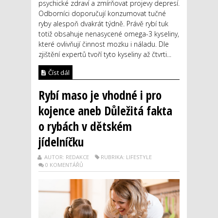
psychické zdraví a zmírňovat projevy depresí.
Odborníci doporučují konzumovat tučné
ryby alespoň dvakrát týdně. Právě rybí tuk
totiž obsahuje nenasycené omega-3 kyseliny,
které ovlivňují činnost mozku i náladu. Dle
zjištění expertů tvoří tyto kyseliny až čtvrti...
Číst dál
Rybí maso je vhodné i pro
kojence aneb Důležitá fakta
o rybách v dětském
jídelníčku
AUTOR: REDAKCE
RUBRIKA: LIFESTYLE
0 KOMENTÁŘŮ