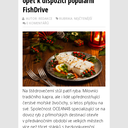
opět k dispozici populární
FishDrive
AUTOR: REDAKCE
RUBRIKA: NEJČTENĚJŠÍ
0 KOMENTÁŘŮ
Na štědrovečerní stůl patří ryba. Milovníci
tradičního kapra, ale i lidé upřednostňující
čerstvé mořské živočichy, si letos přijdou na
své. Společnost OCEAN48 specializující se na
dovoz ryb z přímořských destinací otevře
v předvánočním období ve velkých městech
více než třicet stánků s bezkonkurenční...