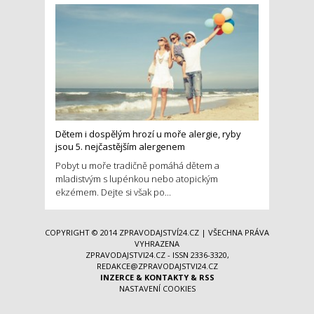
Dětem i dospělým hrozí u moře alergie, ryby
jsou 5. nejčastějším alergenem
Pobyt u moře tradičně pomáhá dětem a
mladistvým s lupénkou nebo atopickým
ekzémem. Dejte si však po...
COPYRIGHT © 2014
ZPRAVODAJSTVÍ24.CZ
| VŠECHNA PRÁVA
VYHRAZENA
ZPRAVODAJSTVI24.CZ - ISSN 2336-3320,
REDAKCE@ZPRAVODAJSTVI24.CZ
INZERCE
&
KONTAKTY
&
RSS
NASTAVENÍ COOKIES