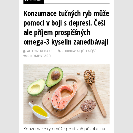
Konzumace tučných ryb může
pomoci v boji s depresí. Češi
ale příjem prospěšných
omega-3 kyselin zanedbávají
AUTOR: REDAKCE
RUBRIKA: NEJČTENĚJŠÍ
0 KOMENTÁŘŮ
Konzumace ryb může pozitivně působit na