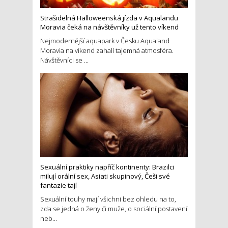
Strašidelná Halloweenská jízda v Aqualandu
Moravia čeká na návštěvníky už tento víkend
Nejmodernější aquapark v Česku Aqualand
Moravia na víkend zahalí tajemná atmosféra.
Návštěvníci se ...
Sexuální praktiky napříč kontinenty: Brazilci
milují orální sex, Asiati skupinový, Češi své
fantazie tají
Sexuální touhy mají všichni bez ohledu na to,
zda se jedná o ženy či muže, o sociální postavení
neb...