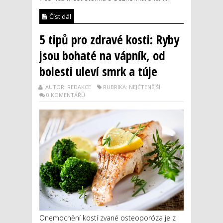
Číst dál
5 tipů pro zdravé kosti: Ryby
jsou bohaté na vápník, od
bolesti uleví smrk a túje
AUTOR: REDAKCE
RUBRIKA: NEJČTENĚJŠÍ
0 KOMENTÁŘŮ
Onemocnění kostí zvané osteoporóza je z