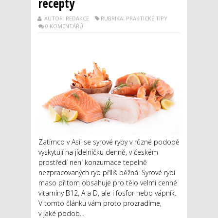
recepty
AUTOR: REDAKCE
RUBRIKA: PRAKTICKÉ TIPY
0 KOMENTÁŘŮ
Zatímco v Asii se syrové ryby v různé podobě
vyskytují na jídelníčku denně, v českém
prostředí není konzumace tepelně
nezpracovaných ryb příliš běžná. Syrové rybí
maso přitom obsahuje pro tělo velmi cenné
vitamíny B12, A a D, ale i fosfor nebo vápník.
V tomto článku vám proto prozradíme,
v jaké podob...