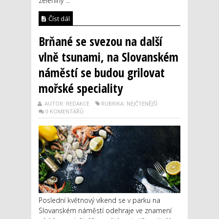
zeleniny ...
Číst dál
Brňané se svezou na další
vlně tsunami, na Slovanském
náměstí se budou grilovat
mořské speciality
AUTOR: REDAKCE
RUBRIKA: NEJČTENĚJŠÍ
0 KOMENTÁŘŮ
Poslední květnový víkend se v parku na
Slovanském náměstí odehraje ve znamení