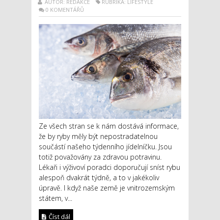
AUTOR: REDAKCE
RUBRIKA: LIFESTYLE
0 KOMENTÁŘŮ
Ze všech stran se k nám dostává informace,
že by ryby měly být nepostradatelnou
součástí našeho týdenního jídelníčku. Jsou
totiž považovány za zdravou potravinu.
Lékaři i výživoví poradci doporučují sníst rybu
alespoň dvakrát týdně, a to v jakékoliv
úpravě. I když naše země je vnitrozemským
státem, v...
Číst dál