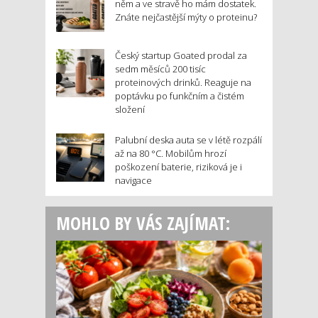
něm a ve stravě ho mám dostatek.
Znáte nejčastější mýty o proteinu?
Český startup Goated prodal za
sedm měsíců 200 tisíc
proteinových drinků. Reaguje na
poptávku po funkčním a čistém
složení
Palubní deska auta se v létě rozpálí
až na 80 °C. Mobilům hrozí
poškození baterie, riziková je i
navigace
MOHLO BY VÁS ZAJÍMAT: