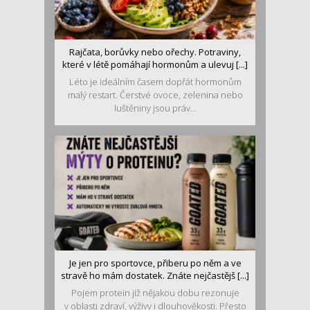
Rajčata, borůvky nebo ořechy. Potraviny,
které v létě pomáhají hormonům a ulevuj [...]
Léto je ideálním časem dopřát hormonům
malý restart. Čerstvé ovoce, zelenina nebo
luštěniny jsou práv...
Je jen pro sportovce, přiberu po něm a ve
stravě ho mám dostatek. Znáte nejčastějš [...]
Pojem protein již nějakou dobu rezonuje
v oblasti zdraví, výživy i dlouhověkosti. Přesto