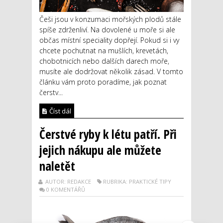
Češi jsou v konzumaci mořských plodů stále
spíše zdrženliví. Na dovolené u moře si ale
občas místní speciality dopřejí. Pokud si i vy
chcete pochutnat na mušlích, krevetách,
chobotnicích nebo dalších darech moře,
musíte ale dodržovat několik zásad. V tomto
článku vám proto poradíme, jak poznat
čerstv...
Číst dál
Čerstvé ryby k létu patří. Při
jejich nákupu ale můžete
naletět
AUTOR: REDAKCE
RUBRIKA: PRAKTICKÉ TIPY
0 KOMENTÁŘŮ