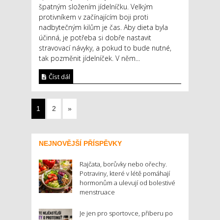
špatným složením jídelníčku. Velkým
protivníkem v začínajícím boji proti
nadbytečným kilům je čas. Aby dieta byla
účinná, je potřeba si dobře nastavit
stravovací návyky, a pokud to bude nutné,
tak pozměnit jídelníček. V něm...
Číst dál
1
2
»
NEJNOVĚJŠÍ PŘÍSPĚVKY
Rajčata, borůvky nebo ořechy.
Potraviny, které v létě pomáhají
hormonům a ulevují od bolestivé
menstruace
Je jen pro sportovce, přiberu po