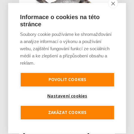
Informace o cookies na této
stránce
Soubory cookie používáme ke shromažďování
a analýze informací o výkonu a používání
webu, zajištění fungování funkcí ze sociálních
Dlouhotrvající vysoké teploty, které v létě
médií a ke zlepšení a přizpůsobení obsahu a
panují, přímo vyzívají k odlehčení jídelníčku.
reklam.
V horkých dnech přijde vhod zejména
čerstvé ovoce nebo zeleninové saláty.
Neodmyslitelnou součástí zdravého letního
POVOLIT COOKIES
jídelníčku jsou ale i ryby. Ne každý má však
možnost koupit si rybu přímo od rybáře a
musí se ...
Nastavení cookies
Číst dál
ZAKÁZAT COOKIES
Těhotné ženy se ryb v
jídelníčku bát nemusejí, stačí