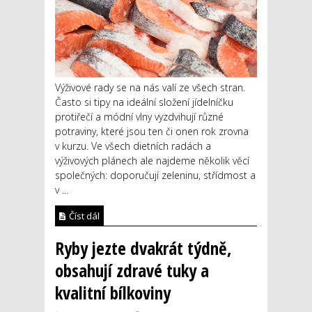
Výživové rady se na nás valí ze všech stran.
Často si tipy na ideální složení jídelníčku
protiřečí a módní vlny vyzdvihují různé
potraviny, které jsou ten či onen rok zrovna
v kurzu. Ve všech dietních radách a
výživových plánech ale najdeme několik věcí
společných: doporučují zeleninu, střídmost a
v ...
Číst dál
Ryby jezte dvakrát týdně,
obsahují zdravé tuky a
kvalitní bílkoviny