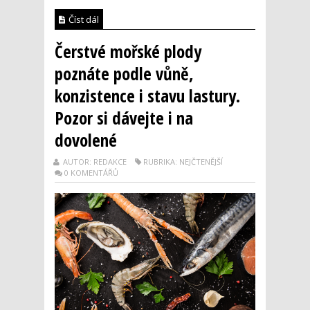
Číst dál
Čerstvé mořské plody
poznáte podle vůně,
konzistence i stavu lastury.
Pozor si dávejte i na
dovolené
AUTOR: REDAKCE
RUBRIKA: NEJČTENĚJŠÍ
0 KOMENTÁŘŮ