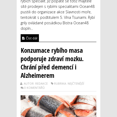
rybích specialit. Již popáté se totiž majitelé
sítě prodejen s rybími specialitami Ocean48
pustili do organizace akce Slavnosti moře,
tentokrát s podtitulem 5. Vlna Tsunami. Rybí
grily ovládané posádkou Bistra Ocean48
dopln...
Číst dál
Konzumace rybího masa
podporuje zdraví mozku.
Chrání před demencí i
Alzheimerem
AUTOR: REDAKCE
RUBRIKA: NEJČTENĚJŠÍ
0 KOMENTÁŘŮ