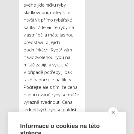
svého jídelníčku ryby
sladkovodní, nejlepší je
navštívit přímo rybářské
sádky. Zde vidíte ryby na
vlastní oči a máte jasnou
představu o jejich
podmínkách. Rybář vám
navíc zvolenou rybu na
místě zabije a vykuchá.
V případě potřeby ji pak
také naporcuje na filety.
Počítejte ale s tím, že cena
naporcované ryby se může
výrazně zvednout. Cena
jednotlivých ryb se pak liší
též dle velikosti sádek.
Nejvhodnější je ovšem
Informace o cookies na této
kupovat ryby z těch větších.
stránce