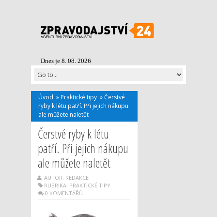
Dnes je 8. 08. 2026
Úvod
»
Praktické tipy
»
Čerstvé
ryby k létu patří. Při jejich nákupu
ale můžete naletět
Čerstvé ryby k létu
patří. Při jejich nákupu
ale můžete naletět
AUTOR: REDAKCE
RUBRIKA:
PRAKTICKÉ TIPY
0 KOMENTÁŘŮ