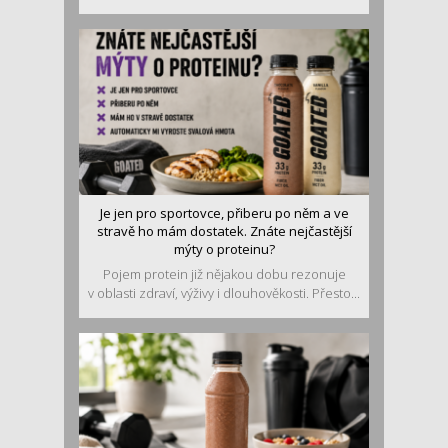
Je jen pro sportovce, přiberu po něm a ve
stravě ho mám dostatek. Znáte nejčastější
mýty o proteinu?
Pojem protein již nějakou dobu rezonuje
v oblasti zdraví, výživy i dlouhověkosti. Přesto...