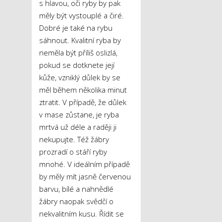
s hlavou, oči ryby by pak
měly být vystouplé a čiré.
Dobré je také na rybu
sáhnout. Kvalitní ryba by
neměla být příliš oslizlá,
pokud se dotknete její
kůže, vzniklý důlek by se
měl během několika minut
ztratit. V případě, že důlek
v mase zůstane, je ryba
mrtvá už déle a raději ji
nekupujte. Též žábry
prozradí o stáří ryby
mnohé. V ideálním případě
by měly mít jasně červenou
barvu, bílé a nahnědlé
žábry naopak svědčí o
nekvalitním kusu. Řídit se