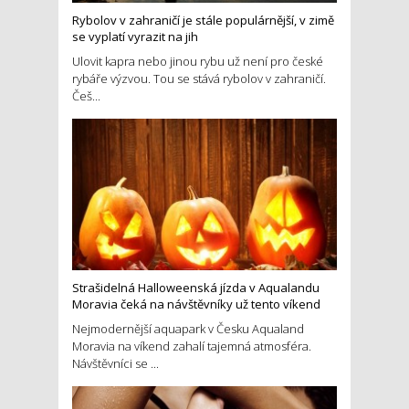
Rybolov v zahraničí je stále populárnější, v zimě
se vyplatí vyrazit na jih
Ulovit kapra nebo jinou rybu už není pro české
rybáře výzvou. Tou se stává rybolov v zahraničí.
Češ...
Strašidelná Halloweenská jízda v Aqualandu
Moravia čeká na návštěvníky už tento víkend
Nejmodernější aquapark v Česku Aqualand
Moravia na víkend zahalí tajemná atmosféra.
Návštěvníci se ...