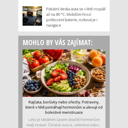
Palubní deska auta se v létě rozpálí
až na 80 °C. Mobilům hrozí
poškození baterie, riziková je i
navigace
MOHLO BY VÁS ZAJÍMAT:
Rajčata, borůvky nebo ořechy. Potraviny,
které v létě pomáhají hormonům a ulevují od
bolestivé menstruace
Léto je ideálním časem dopřát hormonům
malý restart. Čerstvé ovoce, zelenina nebo...