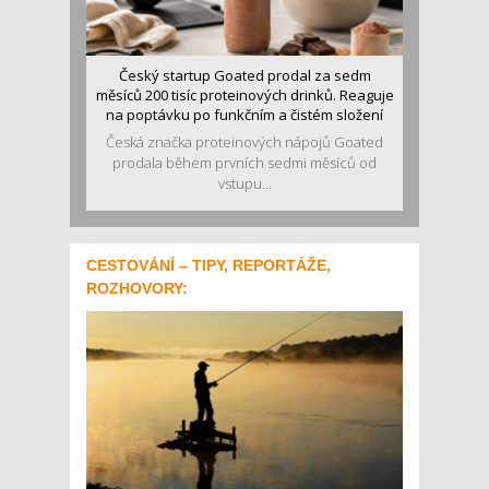
Český startup Goated prodal za sedm
měsíců 200 tisíc proteinových drinků. Reaguje
na poptávku po funkčním a čistém složení
Česká značka proteinových nápojů Goated
prodala během prvních sedmi měsíců od
vstupu...
CESTOVÁNÍ – TIPY, REPORTÁŽE,
ROZHOVORY: