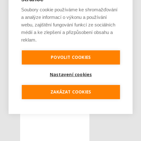
Tyto kusy mají totiž
Soubory cookie používáme ke shromažďování
dostatek pohybu a
a analýze informací o výkonu a používání
nemačkají se, jejich maso je
webu, zajištění fungování funkcí ze sociálních
tak pružnější a kvalitnější.
médií a ke zlepšení a přizpůsobení obsahu a
Cena za kilogram masa
reklam.
bude ale zřejmě vyšší než
v obchodě.
POVOLIT COOKIES
Tweet
Nastavení cookies
rady
ryby
ŠTÍTKY :
ZAKÁZAT COOKIES
výběr