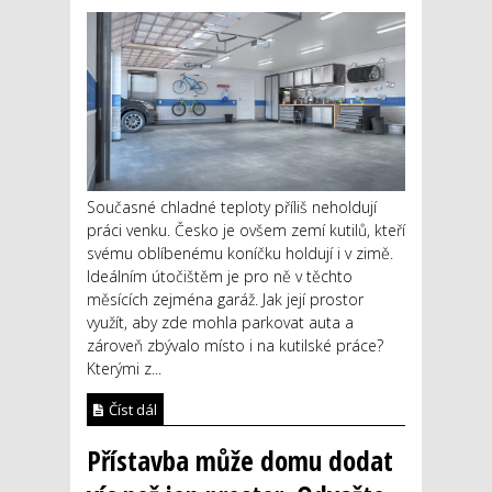
Současné chladné teploty příliš neholdují
práci venku. Česko je ovšem zemí kutilů, kteří
svému oblíbenému koníčku holdují i v zimě.
Ideálním útočištěm je pro ně v těchto
měsících zejména garáž. Jak její prostor
využít, aby zde mohla parkovat auta a
zároveň zbývalo místo i na kutilské práce?
Kterými z...
Číst dál
Přístavba může domu dodat