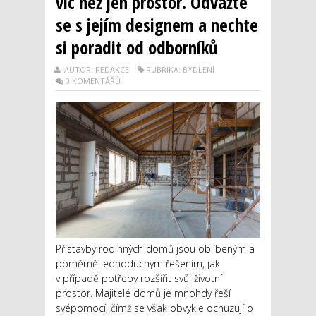
víc než jen prostor. Odvažte
se s jejím designem a nechte
si poradit od odborníků
AUTOR: REDAKCE
RUBRIKA: BYDLENÍ
0 KOMENTÁŘŮ
Přístavby rodinných domů jsou oblíbeným a
poměrně jednoduchým řešením, jak
v případě potřeby rozšířit svůj životní
prostor. Majitelé domů je mnohdy řeší
svépomocí, čímž se však obvykle ochuzují o