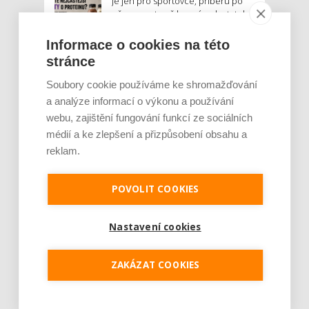
Je jen pro sportovce, přiberu po
něm a ve stravě ho mám dostatek.
Znáte nejčastější mýty o proteinu?
Informace o cookies na této
stránce
Český startup Goated prodal za
sedm měsíců 200 tisíc
Soubory cookie používáme ke shromažďování
proteinových drinků. Reaguje na
a analýze informací o výkonu a používání
poptávku po funkčním a čistém
složení
webu, zajištění fungování funkcí ze sociálních
médií a ke zlepšení a přizpůsobení obsahu a
Palubní deska auta se v létě rozpálí
reklam.
až na 80 °C. Mobilům hrozí
poškození baterie, riziková je i
navigace
POVOLIT COOKIES
MOHLO BY VÁS ZAJÍMAT:
Nastavení cookies
ZAKÁZAT COOKIES