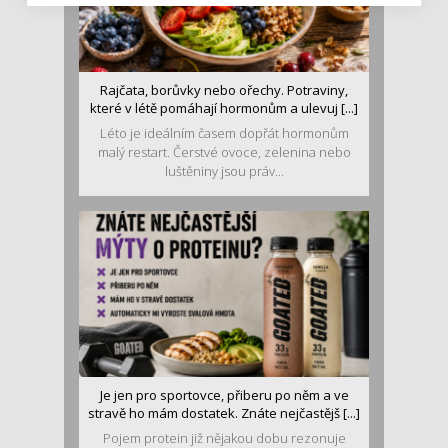
Rajčata, borůvky nebo ořechy. Potraviny,
které v létě pomáhají hormonům a ulevuj [...]
Léto je ideálním časem dopřát hormonům
malý restart. Čerstvé ovoce, zelenina nebo
luštěniny jsou práv...
Je jen pro sportovce, přiberu po něm a ve
stravě ho mám dostatek. Znáte nejčastějš [...]
Pojem protein již nějakou dobu rezonuje