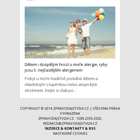
Dětem i dospělým hrozí u moře alergie, ryby
jsou 5. nejčastějším alergenem
Pobyt u moře tradičně pomáhá dětem a
mladistvým s lupénkou nebo atopickým
ekzémem. Dejte si však po...
COPYRIGHT © 2014
ZPRAVODAJSTVÍ24.CZ
| VŠECHNA PRÁVA
VYHRAZENA
ZPRAVODAJSTVI24.CZ - ISSN 2336-3320,
REDAKCE@ZPRAVODAJSTVI24.CZ
INZERCE
&
KONTAKTY
&
RSS
NASTAVENÍ COOKIES