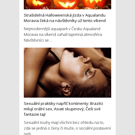
Strašidelná Halloweenská jízda v Aqualandu
Moravia čeká na návštěvníky už tento víkend
Nejmodernější aquapark v Česku Aqualand
Moravia na víkend zahalí tajemná atmosféra.
Návštěvníci se ...
Sexuální praktiky napříč kontinenty: Brazilci
milují orální sex, Asiati skupinový, Češi své
fantazie tají
Sexuální touhy mají všichni bez ohledu na to,
zda se jedná o ženy či muže, o sociální postavení
neb...