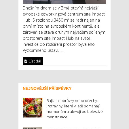
Dnešním dnem se v Brně otevírá největší
evropské coworkingové centrum sítě Impact
Hub. S rozlohou 3450 m² se řadí nejen na
první místo na evropském kontinentě, ale
zároveň se stává druhým největším sdíleným
prostorem sítě Impact Hub na světě.
Investice do rozšíření prostor bývalého
Výzkumného ústavu ...
Číst dál
NEJNOVĚJŠÍ PŘÍSPĚVKY
Rajčata, borůvky nebo ořechy.
Potraviny, které v létě pomáhají
hormonům a ulevují od bolestivé
menstruace