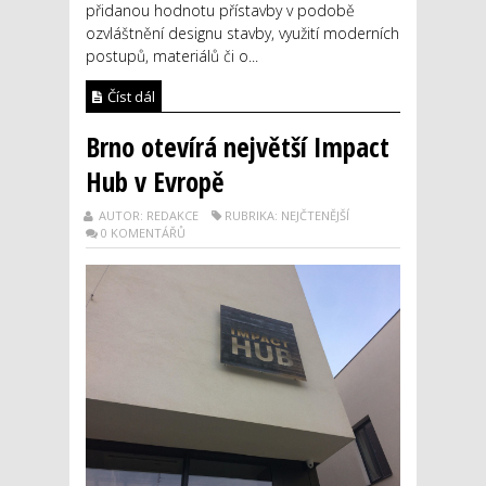
přidanou hodnotu přístavby v podobě
ozvláštnění designu stavby, využití moderních
postupů, materiálů či o...
Číst dál
Brno otevírá největší Impact
Hub v Evropě
AUTOR: REDAKCE
RUBRIKA: NEJČTENĚJŠÍ
0 KOMENTÁŘŮ