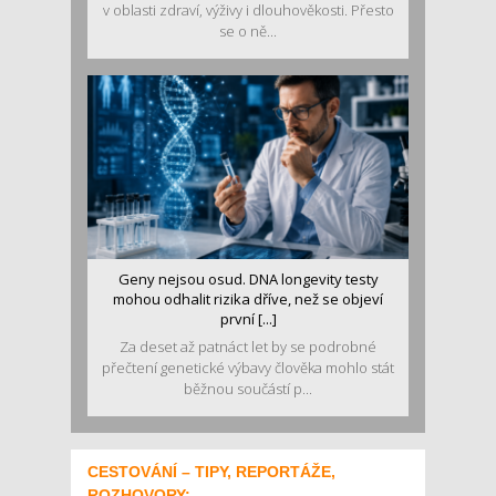
v oblasti zdraví, výživy i dlouhověkosti. Přesto
se o ně...
Geny nejsou osud. DNA longevity testy
mohou odhalit rizika dříve, než se objeví
první [...]
Za deset až patnáct let by se podrobné
přečtení genetické výbavy člověka mohlo stát
běžnou součástí p...
CESTOVÁNÍ – TIPY, REPORTÁŽE,
ROZHOVORY: