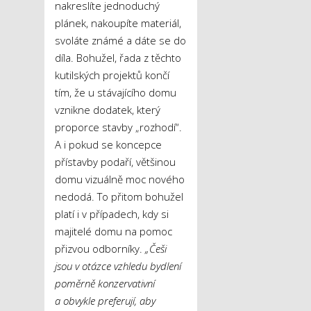
nakreslíte jednoduchý
plánek, nakoupíte materiál,
svoláte známé a dáte se do
díla. Bohužel, řada z těchto
kutilských projektů končí
tím, že u stávajícího domu
vznikne dodatek, který
proporce stavby „rozhodí“.
A i pokud se koncepce
přístavby podaří, většinou
domu vizuálně moc nového
nedodá. To přitom bohužel
platí i v případech, kdy si
majitelé domu na pomoc
přizvou odborníky.
„Češi
jsou v otázce vzhledu bydlení
poměrně konzervativní
a obvykle preferují, aby