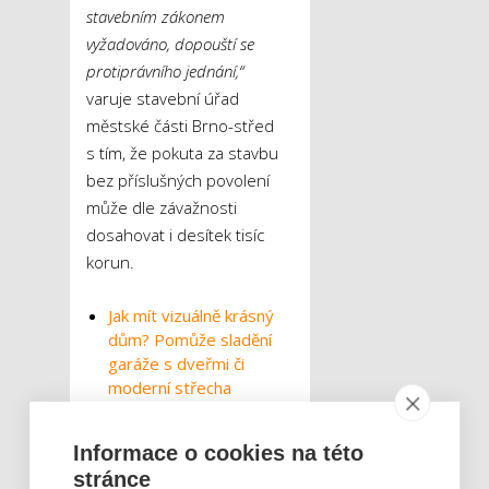
stavebním zákonem
vyžadováno, dopouští se
protiprávního jednání,“
varuje stavební úřad
městské části Brno-střed
s tím, že pokuta za stavbu
bez příslušných povolení
může dle závažnosti
dosahovat i desítek tisíc
korun.
Jak mít vizuálně krásný
dům? Pomůže sladění
garáže s dveřmi či
moderní střecha
Kromě udělení pokuty za
neohlášenou nebo
Informace o cookies na této
nepovolenou stavbu musí
stránce