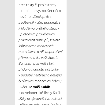
architekty či projektanty
a nebát se vyzkoušet něco
nového.
„Spolupráce
s odborníky vám dopomůže
k hladšímu průběhu stavby
uplatněním prověřených
pracovních postupů, získáte
informace o moderních
materiálech a též doporučení
přímo na míru vaší stavbě.
Bonusem pak může být i
přidaná hodnota přístavby
v podobě neotřelého designu
či různých moderních řešení,“
uvádí
Tomáš Kaláb
z developerské firmy Kaláb.
„Díky profesionální vizualizaci
celého projektu navíc budete