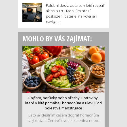
Palubní deska auta se v létě rozpálí
až na 80 °C. Mobilům hrozí
poškození baterie, riziková je i
navigace
MOHLO BY VÁS ZAJÍMAT:
Rajčata, borůvky nebo ořechy. Potraviny,
které v létě pomáhají hormonům a ulevují od
bolestivé menstruace
Léto je ideálním časem dopřát hormonům
malý restart. Čerstvé ovoce, zelenina nebo...