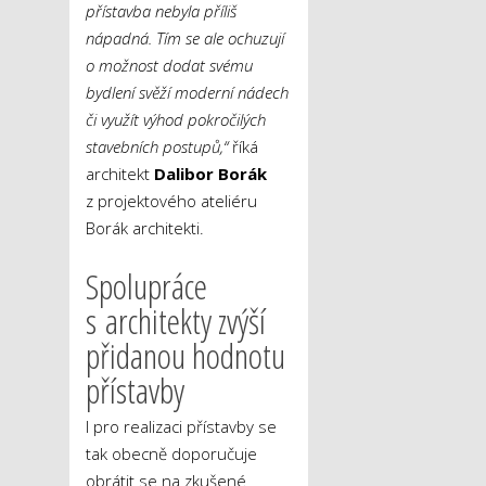
přístavba nebyla příliš
nápadná. Tím se ale ochuzují
o možnost dodat svému
bydlení svěží moderní nádech
či využít výhod pokročilých
stavebních postupů,“
říká
architekt
Dalibor Borák
z projektového ateliéru
Borák architekti.
Spolupráce
s architekty zvýší
přidanou hodnotu
přístavby
I pro realizaci přístavby se
tak obecně doporučuje
obrátit se na zkušené