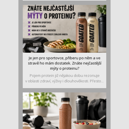
Je jen pro sportovce, přiberu po něm a ve
stravě ho mám dostatek. Znáte nejčastější
mýty o proteinu?
Pojem protein již nějakou dobu rezonuje
v oblasti zdraví, výživy i dlouhověkosti. Přesto...