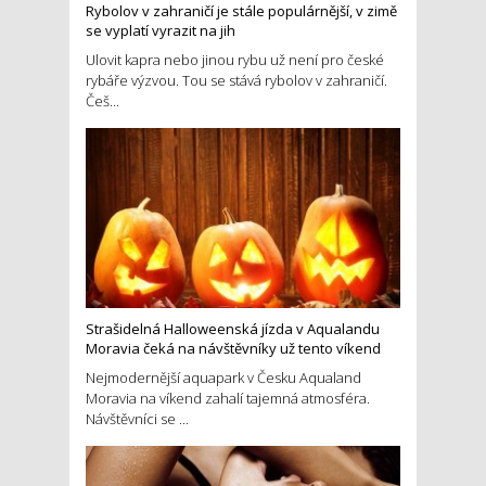
Rybolov v zahraničí je stále populárnější, v zimě
se vyplatí vyrazit na jih
Ulovit kapra nebo jinou rybu už není pro české
rybáře výzvou. Tou se stává rybolov v zahraničí.
Češ...
Strašidelná Halloweenská jízda v Aqualandu
Moravia čeká na návštěvníky už tento víkend
Nejmodernější aquapark v Česku Aqualand
Moravia na víkend zahalí tajemná atmosféra.
Návštěvníci se ...