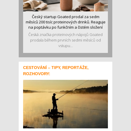
Český startup Goated prodal za sedm
měsíců 200 tisíc proteinových drinků. Reaguje
na poptávku po funkčním a čistém složení
Česká značka proteinových nápojů Goated
prodala během prvních sedmi měsíců od
vstupu...
CESTOVÁNÍ – TIPY, REPORTÁŽE,
ROZHOVORY: