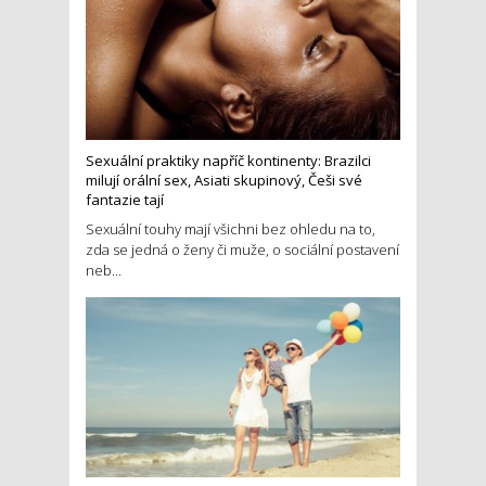
Sexuální praktiky napříč kontinenty: Brazilci
milují orální sex, Asiati skupinový, Češi své
fantazie tají
Sexuální touhy mají všichni bez ohledu na to,
zda se jedná o ženy či muže, o sociální postavení
neb...