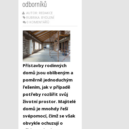
odborníků
AUTOR: REDAKCE
RUBRIKA:
BYDLENÍ
0 KOMENTÁŘŮ
Přístavby rodinných
domů jsou oblíbeným a
poměrně jednoduchým
řešením, jak v případě
potřeby rozšířit svůj
životní prostor. Majitelé
domů je mnohdy řeší
svépomocí, čímž se však
obvykle ochuzují o