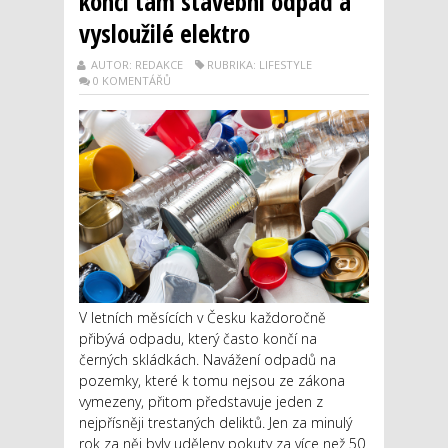
končí tam stavební odpad a
vysloužilé elektro
AUTOR: REDAKCE
RUBRIKA: LIFESTYLE
0 KOMENTÁŘŮ
V letních měsících v Česku každoročně
přibývá odpadu, který často končí na
černých skládkách. Navážení odpadů na
pozemky, které k tomu nejsou ze zákona
vymezeny, přitom představuje jeden z
nejpřísněji trestaných deliktů. Jen za minulý
rok za něj byly uděleny pokuty za více než 50