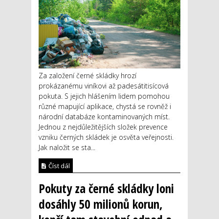
Za založení černé skládky hrozí
prokázanému viníkovi až padesátitisícová
pokuta. S jejich hlášením lidem pomohou
různé mapující aplikace, chystá se rovněž i
národní databáze kontaminovaných míst.
Jednou z nejdůležitějších složek prevence
vzniku černých skládek je osvěta veřejnosti.
Jak naložit se sta...
Číst dál
Pokuty za černé skládky loni
dosáhly 50 milionů korun,