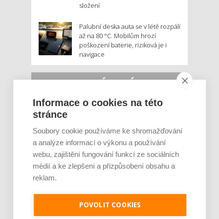
složení
Palubní deska auta se v létě rozpálí
až na 80 °C. Mobilům hrozí
poškození baterie, riziková je i
navigace
MOHLO BY VÁS ZAJÍMAT:
Informace o cookies na této
stránce
Soubory cookie používáme ke shromažďování
a analýze informací o výkonu a používání
webu, zajištění fungování funkcí ze sociálních
médií a ke zlepšení a přizpůsobení obsahu a
reklam.
Rajčata, borůvky nebo ořechy. Potraviny,
které v létě pomáhají hormonům a ulevuj [...]
POVOLIT COOKIES
Léto je ideálním časem dopřát hormonům
malý restart. Čerstvé ovoce, zelenina nebo