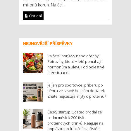
milionů korun. Na če...
Číst dál
NEJNOVĚJŠÍ PŘÍSPĚVKY
Rajčata, borůvky nebo ořechy.
Potraviny, které v létě pomáhají
hormonům a ulevují od bolestivé
menstruace
Je jen pro sportovce, přiberu po
něm a ve stravě ho mám dostatek.
Znáte nejčastější mýty o proteinu?
Český startup Goated prodal za
sedm měsíců 200 tisíc
proteinových drinků. Reaguje na
poptávku po funkčním a čistém