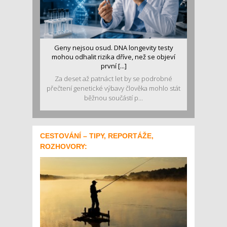
Geny nejsou osud. DNA longevity testy
mohou odhalit rizika dříve, než se objeví
první [...]
Za deset až patnáct let by se podrobné
přečtení genetické výbavy člověka mohlo stát
běžnou součástí p...
CESTOVÁNÍ – TIPY, REPORTÁŽE,
ROZHOVORY: