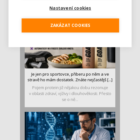
luštěniny jsou práv...
Nastavení cookies
ZAKÁZAT COOKIES
Je jen pro sportovce, přiberu po něm a ve
stravě ho mám dostatek. Znáte nejčastějš [...]
Pojem protein již nějakou dobu rezonuje
v oblasti zdraví, výživy i dlouhověkosti. Přesto
se o ně...