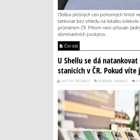
Obliba plošných cen pohonných hmot neu
tankovat bez ohledu na lokalitu kdekoli
průměrem ČR. Přitom není účtován žádný 
dominantních poskytov...
Číst dál
U Shellu se dá natankovat 
stanicích v ČR. Pokud víte 
AUTOR: REDAKCE
RUBRIKA: FINANCE
0