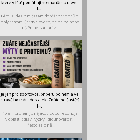
které v létě pomáhají hormonům a ulevuj
[...]
Léto je ideálním časem dopřát hormonům
malý restart. Čerstvé ovoce, zelenina nebo
luštěniny jsou práv...
Je jen pro sportovce, přiberu po něm a ve
stravě ho mám dostatek. Znáte nejčastějš
[...]
Pojem protein již nějakou dobu rezonuje
v oblasti zdraví, výživy i dlouhověkosti.
Přesto se o ně...