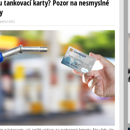
ru tankovací karty? Pozor na nesmyslné
y
OMENTÁŘŮ
m nástrojem, jak snížit výdaje za pohonné hmoty. Ne vždy ale