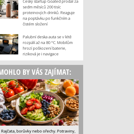
Český startup Goated prodal za
sedm měsíců 200 tisíc
proteinových drinků. Reaguje
na poptávku po funkčním a
čistém složení
Palubní deska auta se v létě
rozpálí až na 80 °C. Mobilům
hrozí poškození baterie,
riziková je i navigace
MOHLO BY VÁS ZAJÍMAT:
Rajčata, borůvky nebo ořechy. Potraviny,