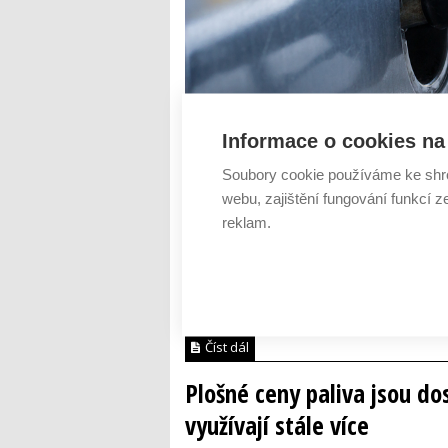
Informace o cookies na 
Soubory cookie používáme ke shr
webu, zajištění fungování funkcí z
reklam.
Koncept plošných cen pohonných hmot 
nákupní alianci Axigon stal před 3 lety
doby zájem o využití jednotné ceny za p
roste. V loňsk...
Číst dál
Plošné ceny paliva jsou d
využívají stále více