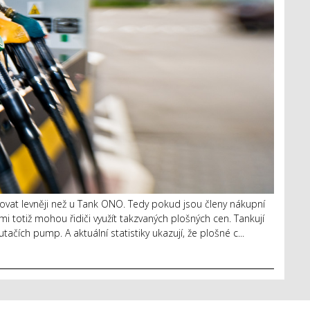
kovat levněji než u Tank ONO. Tedy pokud jsou členy nákupní
mi totiž mohou řidiči využít takzvaných plošných cen. Tankují
tačích pump. A aktuální statistiky ukazují, že plošné c...