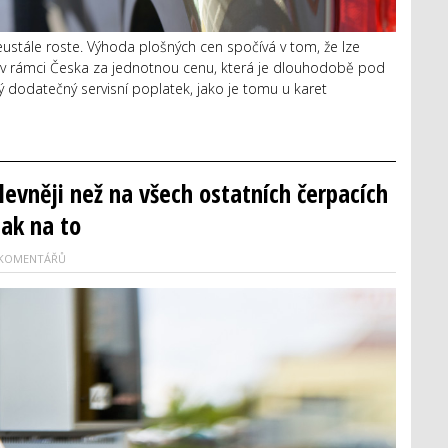
stále roste. Výhoda plošných cen spočívá v tom, že lze
v v rámci Česka za jednotnou cenu, která je dlouhodobě pod
dodatečný servisní poplatek, jako je tomu u karet
levněji než na všech ostatních čerpacích
jak na to
 KOMENTÁŘŮ