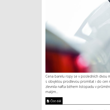
Cena barelu ropy se v posledních dvou mě
s obvyklou prodlevou promítat i do cen 
zlevnila nafta během listopadu v průměru 
malým...
Číst dál