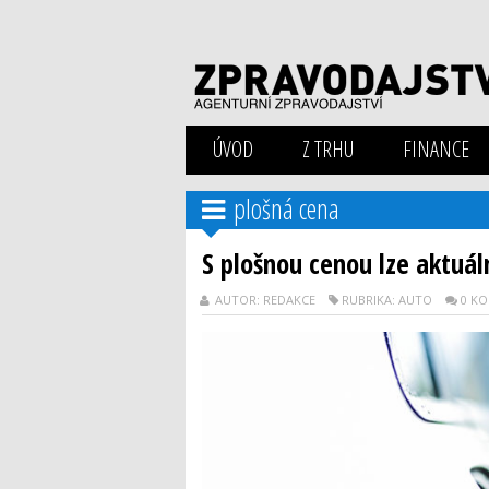
ÚVOD
Z TRHU
FINANCE
plošná cena
S plošnou cenou lze aktuál
AUTOR: REDAKCE
RUBRIKA: AUTO
0 K