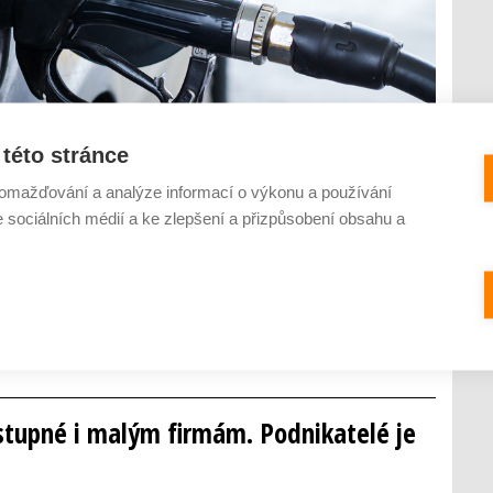
této stránce
omažďování a analýze informací o výkonu a používání
e sociálních médií a ke zlepšení a přizpůsobení obsahu a
původně určený jen velkým podnikům a dopravcům se díky
 dostupný i malým a středním firmám nebo živnostníkům. Od té
ohonné hmoty v rámci dané sítě čerpacích stanic neustále
ostupné i malým firmám. Podnikatelé je