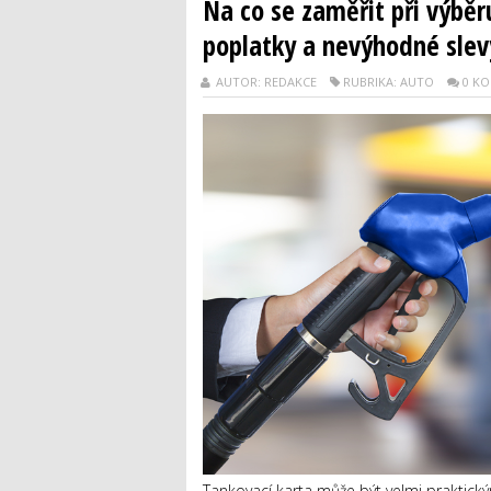
Na co se zaměřit při výbě
poplatky a nevýhodné slev
AUTOR: REDAKCE
RUBRIKA: AUTO
0 K
Tankovací karta může být velmi praktický