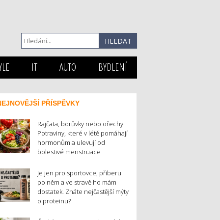
YLE
IT
AUTO
BYDLENÍ
NEJNOVĚJŠÍ PŘÍSPĚVKY
Rajčata, borůvky nebo ořechy.
Potraviny, které v létě pomáhají
hormonům a ulevují od
bolestivé menstruace
Je jen pro sportovce, přiberu
po něm a ve stravě ho mám
dostatek. Znáte nejčastější mýty
o proteinu?