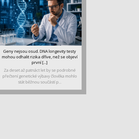
Geny nejsou osud. DNA longevity testy
mohou odhalit rizika dříve, než se objeví
první [...]
Za deset až patnáct let by se podrobné
přečtení genetické výbavy člověka mohlo
stát běžnou součástí p...