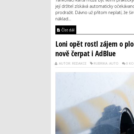
její držitel získává automaticky očekáva
prodražit. Dávno už přitom neplatí, že š
náklad...
Číst dál
Loni opět rostl zájem o pl
nově čerpat i AdBlue
AUTOR: REDAKCE
RUBRIKA: AUTO
0 K