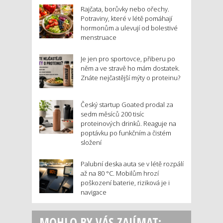
Rajčata, borůvky nebo ořechy.
Potraviny, které v létě pomáhají
hormonům a ulevují od bolestivé
menstruace
Je jen pro sportovce, přiberu po
něm a ve stravě ho mám dostatek.
Znáte nejčastější mýty o proteinu?
Český startup Goated prodal za
sedm měsíců 200 tisíc
proteinových drinků. Reaguje na
poptávku po funkčním a čistém
složení
Palubní deska auta se v létě rozpálí
až na 80 °C. Mobilům hrozí
poškození baterie, riziková je i
navigace
MOHLO BY VÁS ZAJÍMAT: