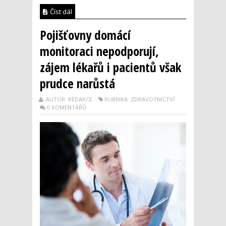
Číst dál
Pojišťovny domácí
monitoraci nepodporují,
zájem lékařů i pacientů však
prudce narůstá
AUTOR: REDAKCE
RUBRIKA: ZDRAVOTNICTVÍ
0 KOMENTÁŘŮ