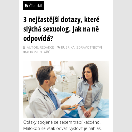
Číst dál
3 nejčastější dotazy, které
slýchá sexuolog. Jak na ně
odpovídá?
AUTOR: REDAKCE
RUBRIKA: ZDRAVOTNICTVÍ
0 KOMENTÁŘŮ
Otázky spojené se sexem trápí každého.
Málokdo se však odváží vyslovit je nahlas,