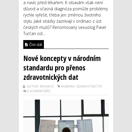
a navíc před lékařem. K obavám však není
důvod a včasná diagnóza pomůže problémy
rychle vyřešit, třeba jen změnou životního
stylu. Jaké otázky zaznívají v ordinaci z úst
českých mužů? Renomovaný sexuolog Pavel
Turčan od...
Číst dál
Nové koncepty v národním
standardu pro přenos
zdravotnických dat
AUTOR: REDAKCE
RUBRIKA: ZDRAVOTNICTVÍ
0 KOMENTÁŘŮ