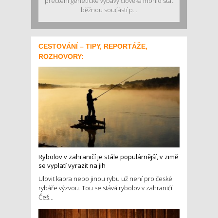
přečtení genetické výbavy člověka mohlo stát
běžnou součástí p...
CESTOVÁNÍ – TIPY, REPORTÁŽE,
ROZHOVORY:
Rybolov v zahraničí je stále populárnější, v zimě
se vyplatí vyrazit na jih
Ulovit kapra nebo jinou rybu už není pro české
rybáře výzvou. Tou se stává rybolov v zahraničí.
Češ...