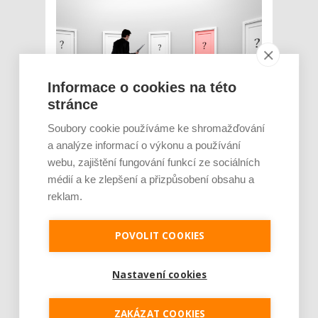
Informace o cookies na této
stránce
Soubory cookie používáme ke shromažďování
Téma domácí monitorace pacientů je stále
a analýze informací o výkonu a používání
aktuálnějším. Přestože se pojišťovny ani stát
webu, zajištění fungování funkcí ze sociálních
této problematice příliš nevěnují, lékaři
možnosti telemedicíny využívají čím dál
médií a ke zlepšení a přizpůsobení obsahu a
častěji. Přinášíme rozhovor s odborníkem na
reklam.
kardiologii docentem Martinem Fialou, který
hovoří o současné podobě a výhodách
POVOLIT COOKIES
monitora...
Číst dál
Nastavení cookies
Elektronická neschopenka:
ZAKÁZAT COOKIES