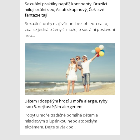
Sexuální praktiky napříč kontinenty: Brazilci
milují orální sex, Asiati skupinový, Češi své
fantazie tají
Sexuální touhy mají všichni bez ohledu na to,
zda se jedná o ženy či muže, o sociální postavení
neb...
Dětem i dospělým hrozí u moře alergie, ryby
jsou 5. nejčastějším alergenem
Pobyt u moře tradičně pomáhá dětem a
mladistvým s lupénkou nebo atopickým
ekzémem. Dejte si však po...