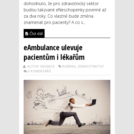
dohodnuto, že pro zdravotnický sektor
budou takzvané eNeschopenky povinné až
za dva roky. Co vlastně bude změna
znamenat pro pacienty? A co s...
Číst dál
eAmbulance ulevuje
pacientům i lékařům
AUTOR: REDAKCE
RUBRIKA: ZDRAVOTNICTVÍ
0 KOMENTÁŘŮ