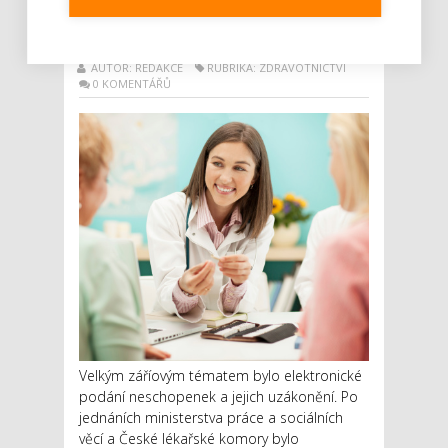
znamená změny pro
pacienty?
AUTOR: REDAKCE
RUBRIKA: ZDRAVOTNICTVÍ
0 KOMENTÁŘŮ
Velkým záříovým tématem bylo elektronické
podání neschopenek a jejich uzákonění. Po
jednáních ministerstva práce a sociálních
věcí a České lékařské komory bylo