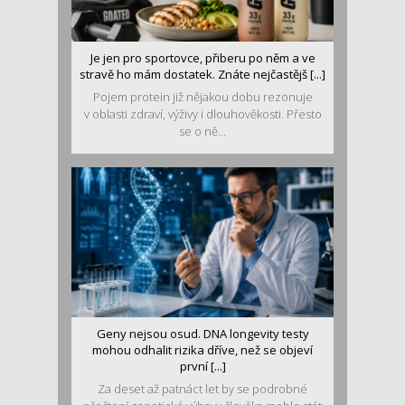
Je jen pro sportovce, přiberu po něm a ve
stravě ho mám dostatek. Znáte nejčastějš [...]
Pojem protein již nějakou dobu rezonuje
v oblasti zdraví, výživy i dlouhověkosti. Přesto
se o ně...
Geny nejsou osud. DNA longevity testy
mohou odhalit rizika dříve, než se objeví
první [...]
Za deset až patnáct let by se podrobné