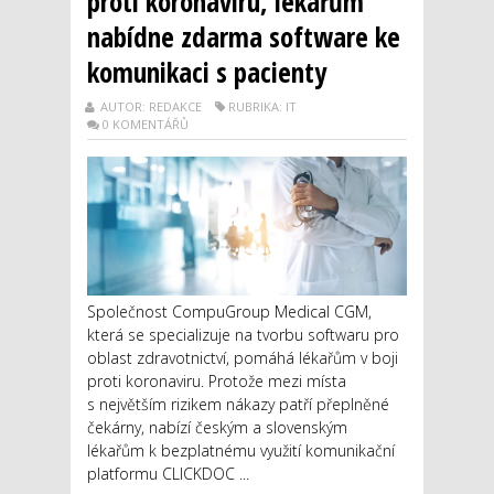
proti koronaviru, lékařům
nabídne zdarma software ke
komunikaci s pacienty
AUTOR: REDAKCE
RUBRIKA: IT
0 KOMENTÁŘŮ
Společnost CompuGroup Medical CGM,
která se specializuje na tvorbu softwaru pro
oblast zdravotnictví, pomáhá lékařům v boji
proti koronaviru. Protože mezi místa
s největším rizikem nákazy patří přeplněné
čekárny, nabízí českým a slovenským
lékařům k bezplatnému využití komunikační
platformu CLICKDOC ...