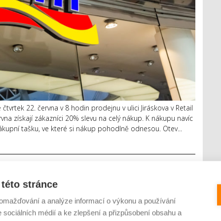
tvrtek 22. června v 8 hodin prodejnu v ulici Jiráskova v Retail
rvna získají zákazníci 20% slevu na celý nákup. K nákupu navíc
upní tašku, ve které si nákup pohodlně odnesou. Otev...
 dubna novou prodejnu v Praze
této stránce
0 KOMENTÁŘŮ
omažďování a analýze informací o výkonu a používání
e sociálních médií a ke zlepšení a přizpůsobení obsahu a