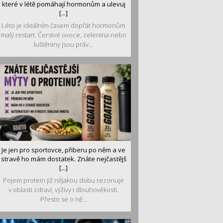
které v létě pomáhají hormonům a ulevuj
[...]
Léto je ideálním časem dopřát hormonům
malý restart. Čerstvé ovoce, zelenina nebo
luštěniny jsou práv...
Je jen pro sportovce, přiberu po něm a ve
stravě ho mám dostatek. Znáte nejčastějš
[...]
Pojem protein již nějakou dobu rezonuje
v oblasti zdraví, výživy i dlouhověkosti.
Přesto se o ně...