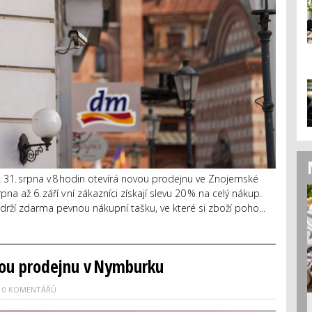
 31. srpna v 8 hodin otevírá novou prodejnu ve Znojemské
pna až 6. září v ní zákazníci získají slevu 20 % na celý nákup.
bdrží zdarma pevnou nákupní tašku, ve které si zboží poho...
vou prodejnu v Nymburku
0 KOMENTÁŘŮ