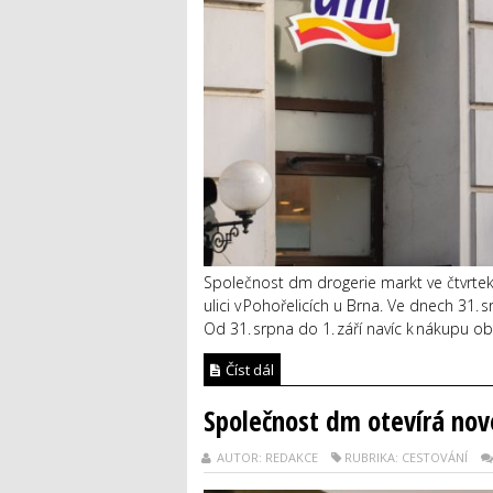
Společnost dm drogerie markt ve čtvrtek
ulici v Pohořelicích u Brna. Ve dnech 31. sr
Od 31. srpna do 1. září navíc k nákupu o
Číst dál
Společnost dm otevírá no
AUTOR: REDAKCE
RUBRIKA: CESTOVÁNÍ