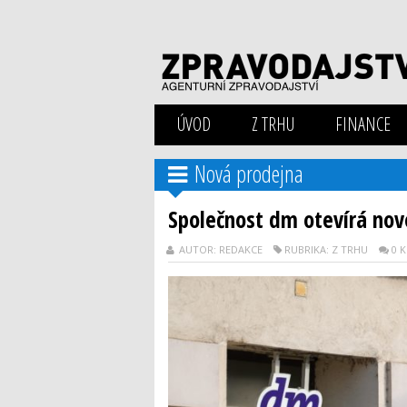
ÚVOD
Z TRHU
FINANCE
Nová prodejna
Společnost dm otevírá novo
AUTOR: REDAKCE
RUBRIKA: Z TRHU
0 