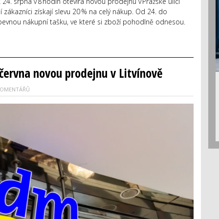
24. srpna v 8 hodin otevírá novou prodejnu v Pražské ulici
í zákazníci získají slevu 20 % na celý nákup. Od 24. do
pevnou nákupní tašku, ve které si zboží pohodlně odnesou.
června novou prodejnu v Litvínově
KOMENTÁŘŮ