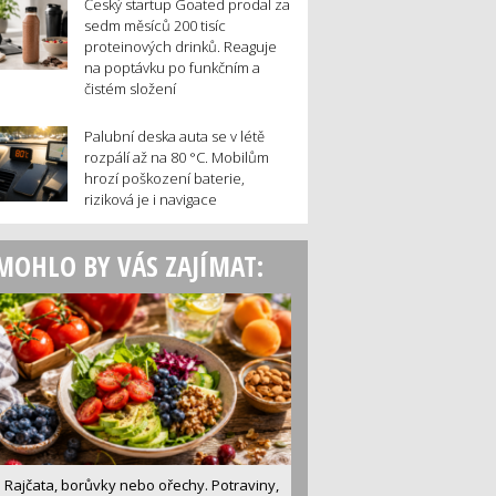
Český startup Goated prodal za
sedm měsíců 200 tisíc
proteinových drinků. Reaguje
na poptávku po funkčním a
čistém složení
Palubní deska auta se v létě
rozpálí až na 80 °C. Mobilům
hrozí poškození baterie,
riziková je i navigace
MOHLO BY VÁS ZAJÍMAT:
Rajčata, borůvky nebo ořechy. Potraviny,