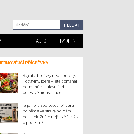
YLE
IT
AUTO
BYDLENÍ
NEJNOVĚJŠÍ PŘÍSPĚVKY
Rajčata, borůvky nebo ořechy.
Potraviny, které v létě pomáhají
hormonům a ulevují od
bolestivé menstruace
Je jen pro sportovce, přiberu
po něm a ve stravě ho mám
dostatek. Znáte nejčastější mýty
o proteinu?