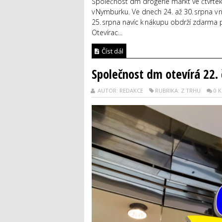
Společnost dm drogerie markt ve čtvrtek 
v Nymburku. Ve dnech 24. až 30. srpna v n
25. srpna navíc k nákupu obdrží zdarma 
Otevírac...
Číst dál
Společnost dm otevírá 22. 
AUTOR: REDAKCE
RUBRIKA: Z TRHU
0 