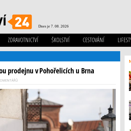
Dnes je 7. 08. 2026
ZDRAVOTNICTVÍ
ŠKOLSTVÍ
CESTOVÁNÍ
LIFEST
u prodejnu v Pohořelicích u Brna
KOMENTÁŘŮ