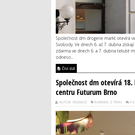
Společnost dm drogerie markt otevírá ve 
Svobody. Ve dnech 6. až 7. dubna získají
zdarma ve dnech 6. a 7. dubna tekuté m
odneso...
Číst dál
Společnost dm otevírá 18.
centru Futurum Brno
AUTOR: REDAKCE
RUBRIKA: Z TRHU
0 