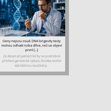
Geny nejsou osud. DNA longevity testy
mohou odhalit rizika dříve, než se objeví
první [...]
Za deset až patnáct let by se podrobné
přečtení genetické výbavy člověka mohlo
stát běžnou součástí p...