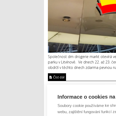
Společnost dm drogerie markt otevírá ve č
parku v Litvínově. Ve dnech 22. až 23. če
obdrží v těchto dnech zdarma pevnou nák
Číst dál
Společnost dm otevírá 13.
Informace o cookies na 
AUTOR: REDAKCE
RUBRIKA: LIFESTYLE
Soubory cookie používáme ke shr
webu, zajištění fungování funkcí z