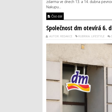
zdarma ve dnech 13. a 14. dubna pevno
Nakupu...
Číst dál
Společnost dm otevírá 6. d
AUTOR: REDAKCE
RUBRIKA: LIFESTYLE