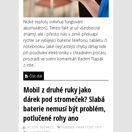
Nízké teploty ovlivňují fungování
akumulátorů. Tento fakt je už všeobecně
známý, ale i přesto nás v zimě překvapí
rychle se vybíjející baterie telefonu, tabletu či
notebooku. Jaké nejčastější chyby dělají lidé
při používání elektroniky v chladném počasí,
prozradí ve svém komentáři Radim Tlapák
z inte...
Číst dál
Mobil z druhé ruky jako
dárek pod stromeček? Slabá
baterie nemusí být problém,
potlučené rohy ano
AUTOR: REDAKCE
RUBRIKA: PRAKTICKÉ TIPY
0 KOMENTÁŘŮ