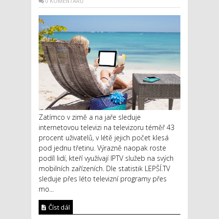
0 KOMENTÁŘŮ
Zatímco v zimě a na jaře sleduje
internetovou televizi na televizoru téměř 43
procent uživatelů, v létě jejich počet klesá
pod jednu třetinu. Výrazně naopak roste
podíl lidí, kteří využívají IPTV služeb na svých
mobilních zařízeních. Dle statistik LEPŠÍ.TV
sleduje přes léto televizní programy přes
mo...
Číst dál