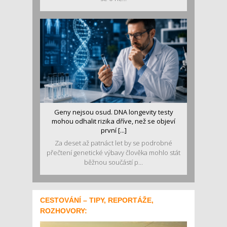
Geny nejsou osud. DNA longevity testy
mohou odhalit rizika dříve, než se objeví
první [...]
Za deset až patnáct let by se podrobné
přečtení genetické výbavy člověka mohlo stát
běžnou součástí p...
CESTOVÁNÍ – TIPY, REPORTÁŽE,
ROZHOVORY: