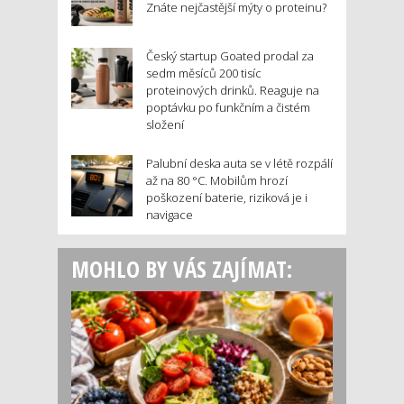
Znáte nejčastější mýty o proteinu?
Český startup Goated prodal za
sedm měsíců 200 tisíc
proteinových drinků. Reaguje na
poptávku po funkčním a čistém
složení
Palubní deska auta se v létě rozpálí
až na 80 °C. Mobilům hrozí
poškození baterie, riziková je i
navigace
MOHLO BY VÁS ZAJÍMAT: