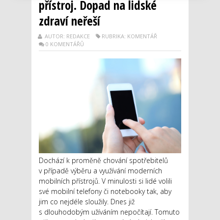
přístroj. Dopad na lidské
zdraví neřeší
AUTOR: REDAKCE
RUBRIKA: KOMENTÁŘ
0 KOMENTÁŘŮ
Dochází k proměně chování spotřebitelů
v případě výběru a využívání moderních
mobilních přístrojů. V minulosti si lidé volili
své mobilní telefony či notebooky tak, aby
jim co nejdéle sloužily. Dnes již
s dlouhodobým užíváním nepočítají. Tomuto