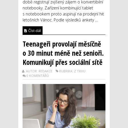
době registrují zvýšený zájem o konvertibilní
notebooky. Zařízení kombinující tablet
s notebookem proto aspirují na prodejní hit
letošních Vánoc. Podle výsledků ankety ...
Číst dál
Teenageři provolají měsíčně
o 30 minut méně než senioři.
Komunikují přes sociální sítě
AUTOR: REDAKCE
RUBRIKA: Z TRHU
0 KOMENTÁŘŮ