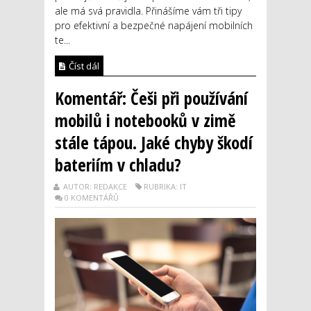
ale má svá pravidla. Přinášíme vám tři tipy
pro efektivní a bezpečné napájení mobilních
te...
Číst dál
Komentář: Češi při používání
mobilů i notebooků v zimě
stále tápou. Jaké chyby škodí
bateriím v chladu?
AUTOR: REDAKCE
RUBRIKA: IT
0 KOMENTÁŘŮ