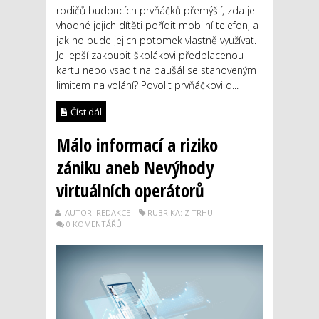
rodičů budoucích prvňáčků přemýšlí, zda je
vhodné jejich dítěti pořídit mobilní telefon, a
jak ho bude jejich potomek vlastně využívat.
Je lepší zakoupit školákovi předplacenou
kartu nebo vsadit na paušál se stanoveným
limitem na volání? Povolit prvňáčkovi d...
Číst dál
Málo informací a riziko
zániku aneb Nevýhody
virtuálních operátorů
AUTOR: REDAKCE
RUBRIKA: Z TRHU
0 KOMENTÁŘŮ