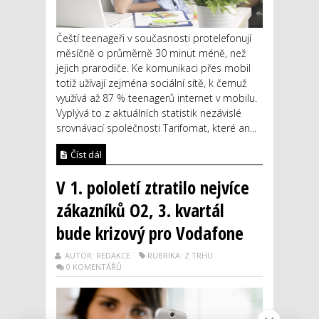
Čeští teenageři v současnosti protelefonují
měsíčně o průměrně 30 minut méně, než
jejich prarodiče. Ke komunikaci přes mobil
totiž užívají zejména sociální sítě, k čemuž
využívá až 87 % teenagerů internet v mobilu.
Vyplývá to z aktuálních statistik nezávislé
srovnávací společnosti Tarifomat, které an...
Číst dál
V 1. pololetí ztratilo nejvíce
zákazníků O2, 3. kvartál
bude krizový pro Vodafone
AUTOR: REDAKCE
RUBRIKA: Z TRHU
0 KOMENTÁŘŮ