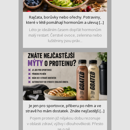
Rajčata, borůvky nebo ořechy. Potraviny,
které v létě pomáhají hormonům a ulevuj [...]
Léto je ideálním časem dopřát hormonům
malý restart. Čerstvé ovoce, zelenina nebo
luštěniny jsou práv...
Je jen pro sportovce, přiberu po něm a ve
stravě ho mám dostatek. Znáte nejčastějš [...]
Pojem protein již nějakou dobu rezonuje
v oblasti zdraví, výživy i dlouhověkosti. Přesto
se o ně...