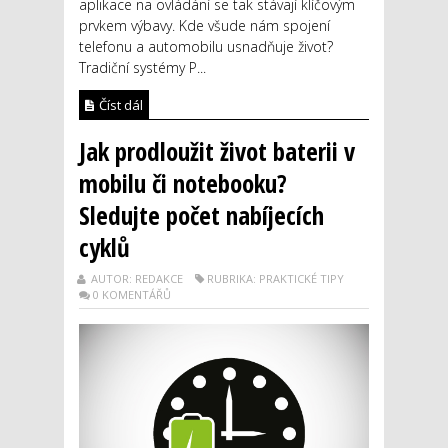
aplikace na ovládání se tak stávají klíčovým
prvkem výbavy. Kde všude nám spojení
telefonu a automobilu usnadňuje život?
Tradiční systémy P...
Číst dál
Jak prodloužit život baterii v
mobilu či notebooku?
Sledujte počet nabíjecích
cyklů
AUTOR: REDAKCE
RUBRIKA: PRAKTICKÉ TIPY
0 KOMENTÁŘŮ