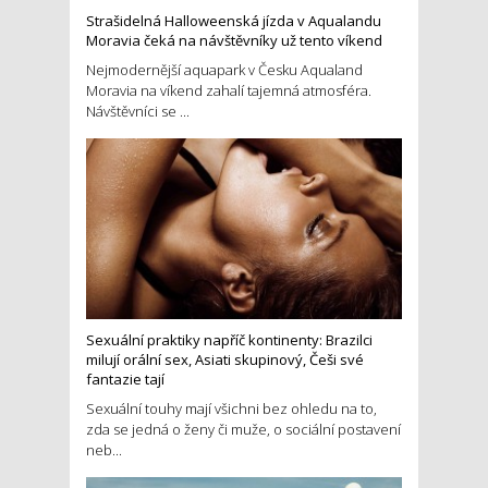
Strašidelná Halloweenská jízda v Aqualandu
Moravia čeká na návštěvníky už tento víkend
Nejmodernější aquapark v Česku Aqualand
Moravia na víkend zahalí tajemná atmosféra.
Návštěvníci se ...
Sexuální praktiky napříč kontinenty: Brazilci
milují orální sex, Asiati skupinový, Češi své
fantazie tají
Sexuální touhy mají všichni bez ohledu na to,
zda se jedná o ženy či muže, o sociální postavení
neb...