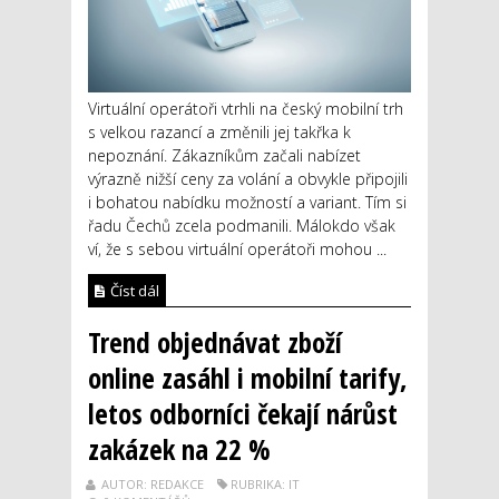
Virtuální operátoři vtrhli na český mobilní trh
s velkou razancí a změnili jej takřka k
nepoznání. Zákazníkům začali nabízet
výrazně nižší ceny za volání a obvykle připojili
i bohatou nabídku možností a variant. Tím si
řadu Čechů zcela podmanili. Málokdo však
ví, že s sebou virtuální operátoři mohou ...
Číst dál
Trend objednávat zboží
online zasáhl i mobilní tarify,
letos odborníci čekají nárůst
zakázek na 22 %
AUTOR: REDAKCE
RUBRIKA: IT