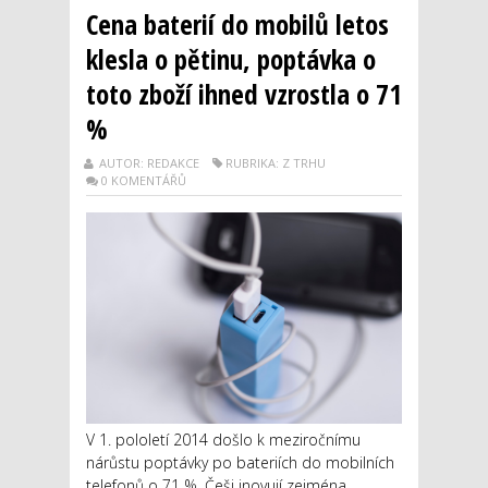
Cena baterií do mobilů letos
klesla o pětinu, poptávka o
toto zboží ihned vzrostla o 71
%
AUTOR: REDAKCE
RUBRIKA: Z TRHU
0 KOMENTÁŘŮ
V 1. pololetí 2014 došlo k meziročnímu
nárůstu poptávky po bateriích do mobilních
telefonů o 71 %. Češi inovují zejména