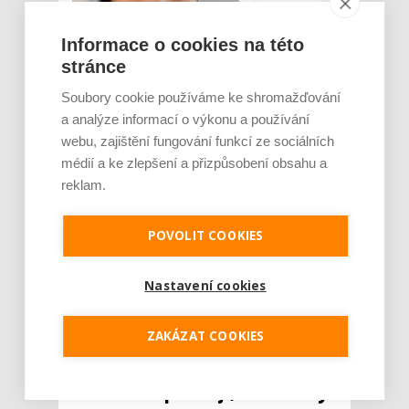
Informace o cookies na této
stránce
Soubory cookie používáme ke shromažďování
a analýze informací o výkonu a používání
webu, zajištění fungování funkcí ze sociálních
V prvních dvou kvartálech letošního roku
médií a ke zlepšení a přizpůsobení obsahu a
zaznamenal celkově největší odliv zákazníků
reklam.
poskytovatel mobilních služeb O2. Ze všech
výpovědí podaných v prvním kvartále činil
podíl této společnosti celkem 46 %, ve
POVOLIT COOKIES
druhém pak 29 %. Vyplývá to z aktuálních
statistik nezávislé srovnávací společnosti
Tarifoma...
Nastavení cookies
Číst dál
ZAKÁZAT COOKIES
Odborník: Lidé už s výměnou
baterie nepočítají, mění celý