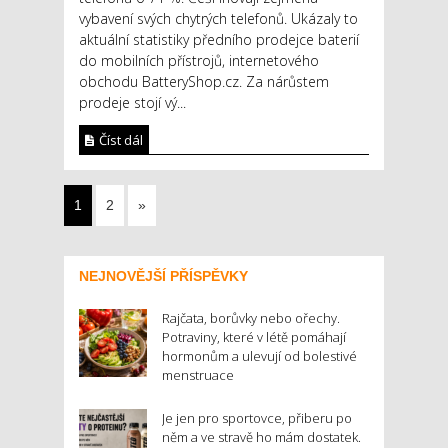
vybavení svých chytrých telefonů. Ukázaly to
aktuální statistiky předního prodejce baterií
do mobilních přístrojů, internetového
obchodu BatteryShop.cz. Za nárůstem
prodeje stojí vý...
Číst dál
1
2
»
NEJNOVĚJŠÍ PŘÍSPĚVKY
Rajčata, borůvky nebo ořechy.
Potraviny, které v létě pomáhají
hormonům a ulevují od bolestivé
menstruace
Je jen pro sportovce, přiberu po
něm a ve stravě ho mám dostatek.