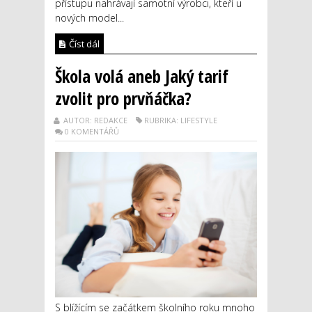
přístupu nahrávají samotní výrobci, kteří u
nových model...
Číst dál
Škola volá aneb Jaký tarif
zvolit pro prvňáčka?
AUTOR: REDAKCE
RUBRIKA: LIFESTYLE
0 KOMENTÁŘŮ
S blížícím se začátkem školního roku mnoho