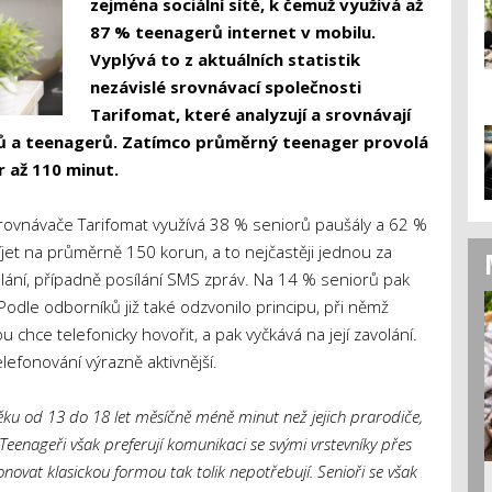
zejména sociální sítě, k čemuž využívá až
87 % teenagerů internet v mobilu.
Vyplývá to z aktuálních statistik
nezávislé srovnávací společnosti
Tarifomat, které analyzují a srovnávají
rů a teenagerů. Zatímco průměrný teenager provolá
 až 110 minut.
srovnávače Tarifomat využívá 38 % seniorů paušály a 62 %
íjet na průměrně 150 korun, a to nejčastěji jednou za
olání, případně posílání SMS zpráv. Na 14 % seniorů pak
 Podle odborníků již také odzvonilo principu, při němž
chce telefonicky hovořit, a pak vyčkává na její zavolání.
lefonování výrazně aktivnější.
 věku od 13 do 18 let měsíčně méně minut než jejich prarodiče,
enageři však preferují komunikaci se svými vrstevníky přes
novat klasickou formou tak tolik nepotřebují. Senioři se však