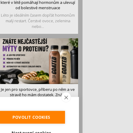
které v létě pomáhají hormonům a ulevují
od bolestivé menstruace
Léto je ideálním časem dopřát hormonům
malý restart. Čerstvé ovoce, zelenina
nebo...
Je jen pro sportovce, přiberu po něm a ve
stravě ho mám dostatek. Znáte
nejčastější mýty o proteinu?
Pojem protein již nějakou dobu rezonuje
v oblasti zdraví, výživy i dlouhověkosti.
POVOLIT COOKIES
Přesto...
Nastavení cookies