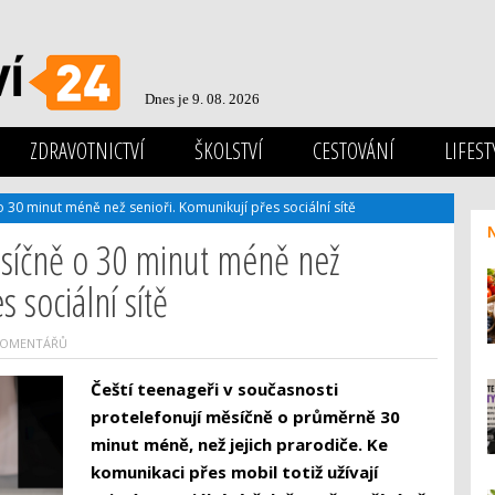
Dnes je 9. 08. 2026
ZDRAVOTNICTVÍ
ŠKOLSTVÍ
CESTOVÁNÍ
LIFEST
 30 minut méně než senioři. Komunikují přes sociální sítě
ěsíčně o 30 minut méně než
 sociální sítě
KOMENTÁŘŮ
Čeští teenageři v současnosti
protelefonují měsíčně o průměrně 30
minut méně, než jejich prarodiče. Ke
komunikaci přes mobil totiž užívají