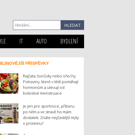
YLE
IT
AUTO
BYDLENÍ
NEJNOVĚJŠÍ PŘÍSPĚVKY
Rajčata, borůvky nebo ořechy.
Potraviny, které v létě pomáhají
hormonům a ulevují od
bolestivé menstruace
Je jen pro sportovce, přiberu
po něm a ve stravě ho mám
dostatek. Znáte nejčastější mýty
o proteinu?