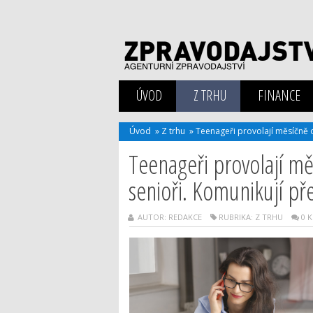
ÚVOD
Z TRHU
FINANCE
Úvod
»
Z trhu
»
Teenageři provolají měsíčně o
Teenageři provolají m
senioři. Komunikují přes
AUTOR: REDAKCE
RUBRIKA:
Z TRHU
0 