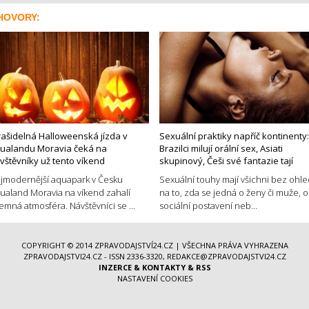
HOVORY:
rašidelná Halloweenská jízda v
Sexuální praktiky napříč kontinenty:
ualandu Moravia čeká na
Brazilci milují orální sex, Asiati
vštěvníky už tento víkend
skupinový, Češi své fantazie tají
jmodernější aquapark v Česku
Sexuální touhy mají všichni bez ohl
ualand Moravia na víkend zahalí
na to, zda se jedná o ženy či muže, o
jemná atmosféra. Návštěvníci se ...
sociální postavení neb...
COPYRIGHT © 2014
ZPRAVODAJSTVÍ24.CZ
| VŠECHNA PRÁVA VYHRAZENA
ZPRAVODAJSTVI24.CZ - ISSN 2336-3320, REDAKCE@ZPRAVODAJSTVI24.CZ
INZERCE
&
KONTAKTY
&
RSS
NASTAVENÍ COOKIES