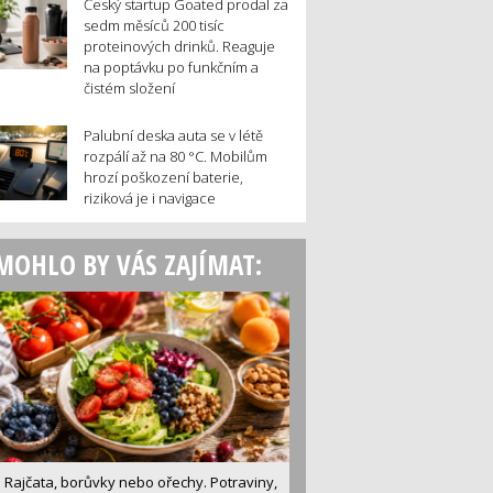
Český startup Goated prodal za
sedm měsíců 200 tisíc
proteinových drinků. Reaguje
na poptávku po funkčním a
čistém složení
Palubní deska auta se v létě
rozpálí až na 80 °C. Mobilům
hrozí poškození baterie,
riziková je i navigace
MOHLO BY VÁS ZAJÍMAT:
Rajčata, borůvky nebo ořechy. Potraviny,