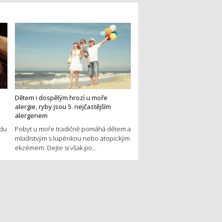
Dětem i dospělým hrozí u moře
alergie, ryby jsou 5. nejčastějším
alergenem
edu
Pobyt u moře tradičně pomáhá dětem a
mladistvým s lupénkou nebo atopickým
ekzémem. Dejte si však po...