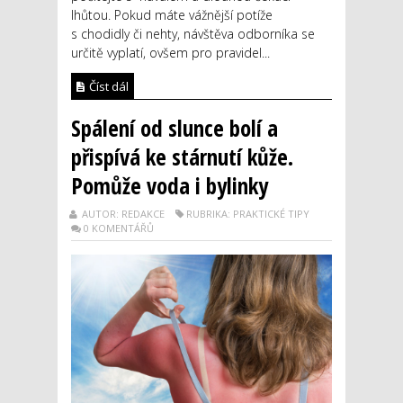
lhůtou. Pokud máte vážnější potíže
s chodidly či nehty, návštěva odborníka se
určitě vyplatí, ovšem pro pravidel...
Číst dál
Spálení od slunce bolí a
přispívá ke stárnutí kůže.
Pomůže voda i bylinky
AUTOR: REDAKCE
RUBRIKA: PRAKTICKÉ TIPY
0 KOMENTÁŘŮ