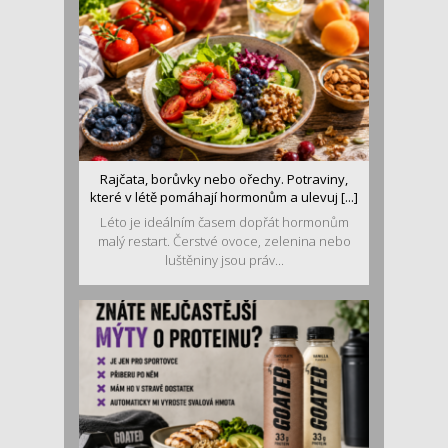
Rajčata, borůvky nebo ořechy. Potraviny,
které v létě pomáhají hormonům a ulevuj [...]
Léto je ideálním časem dopřát hormonům
malý restart. Čerstvé ovoce, zelenina nebo
luštěniny jsou práv...