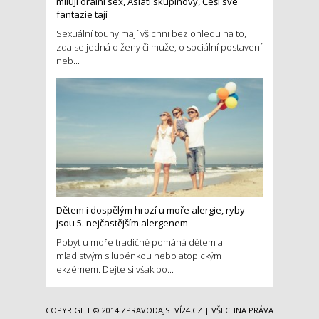
milují orální sex, Asiati skupinový, Češi své
fantazie tají
Sexuální touhy mají všichni bez ohledu na to,
zda se jedná o ženy či muže, o sociální postavení
neb...
Dětem i dospělým hrozí u moře alergie, ryby
jsou 5. nejčastějším alergenem
Pobyt u moře tradičně pomáhá dětem a
mladistvým s lupénkou nebo atopickým
ekzémem. Dejte si však po...
COPYRIGHT © 2014
ZPRAVODAJSTVÍ24.CZ
| VŠECHNA PRÁVA