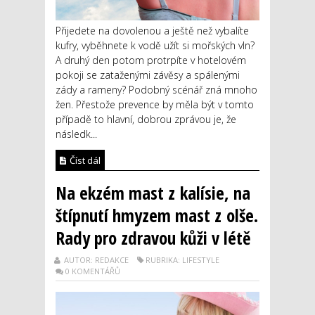
Přijedete na dovolenou a ještě než vybalíte
kufry, vyběhnete k vodě užít si mořských vln?
A druhý den potom protrpíte v hotelovém
pokoji se zataženými závěsy a spálenými
zády a rameny? Podobný scénář zná mnoho
žen. Přestože prevence by měla být v tomto
případě to hlavní, dobrou zprávou je, že
následk...
Číst dál
Na ekzém mast z kalísie, na
štípnutí hmyzem mast z olše.
Rady pro zdravou kůži v létě
AUTOR: REDAKCE
RUBRIKA: LIFESTYLE
0 KOMENTÁŘŮ