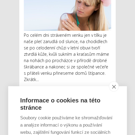
Po celém dni stráveném venku jen v tílku je
naše pleť zarudlá od slunce, na chodidlech
se po celodenní chůzi v letní obuvi tvoří
ztvrdlá kůže, kvůli sukním a kraťasům máme
na nohách po procházce v přírodě drobné
škrábance a nakonec si ze společné večeře
s přáteli venku přineseme domů štípance.
Zkrátk...
Číst dál
Informace o cookies na této
stránce
Soubory cookie používáme ke shromažďování
NEJNOVĚJŠÍ PŘÍSPĚVKY
a analýze informací o výkonu a používání
Rajčata, borůvky nebo ořechy.
webu, zajištění fungování funkcí ze sociálních