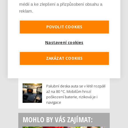
Potraviny, které v létě pomáhají
médií a ke zlepšení a přizpůsobení obsahu a
hormonům a ulevují od bolestivé
reklam.
menstruace
Je jen pro sportovce, přiberu po
POVOLIT COOKIES
něm a ve stravě ho mám dostatek.
Znáte nejčastější mýty o proteinu?
Nastavení cookies
Český startup Goated prodal za
sedm měsíců 200 tisíc
ZAKÁZAT COOKIES
proteinových drinků. Reaguje na
poptávku po funkčním a čistém
složení
Palubní deska auta se v létě rozpálí
až na 80 °C. Mobilům hrozí
poškození baterie, riziková je i
navigace
MOHLO BY VÁS ZAJÍMAT: