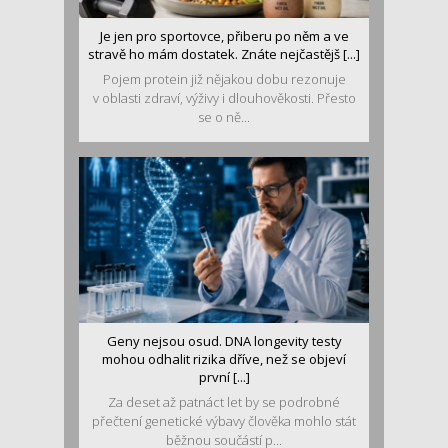
Je jen pro sportovce, přiberu po něm a ve
stravě ho mám dostatek. Znáte nejčastějš [...]
Pojem protein již nějakou dobu rezonuje
v oblasti zdraví, výživy i dlouhověkosti. Přesto
se o ně...
Geny nejsou osud. DNA longevity testy
mohou odhalit rizika dříve, než se objeví
první [...]
Za deset až patnáct let by se podrobné
přečtení genetické výbavy člověka mohlo stát
běžnou součástí p...