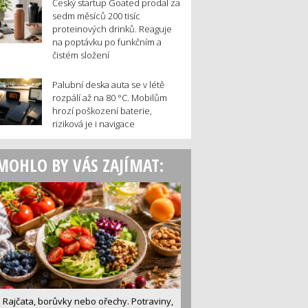
Český startup Goated prodal za
sedm měsíců 200 tisíc
proteinových drinků. Reaguje
na poptávku po funkčním a
čistém složení
Palubní deska auta se v létě
rozpálí až na 80 °C. Mobilům
hrozí poškození baterie,
riziková je i navigace
MOHLO BY VÁS ZAJÍMAT:
Rajčata, borůvky nebo ořechy. Potraviny,