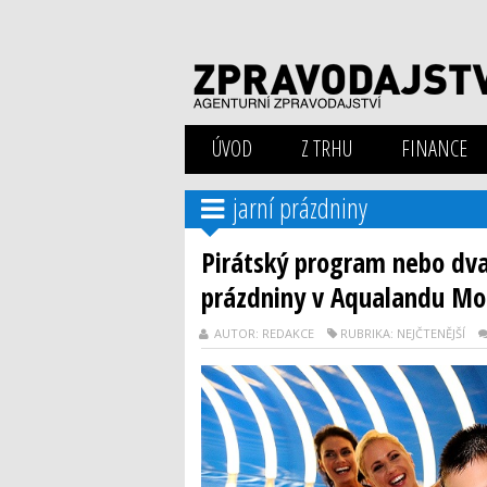
ÚVOD
Z TRHU
FINANCE
jarní prázdniny
Pirátský program nebo dva 
prázdniny v Aqualandu Mo
AUTOR: REDAKCE
RUBRIKA: NEJČTENĚJŠÍ