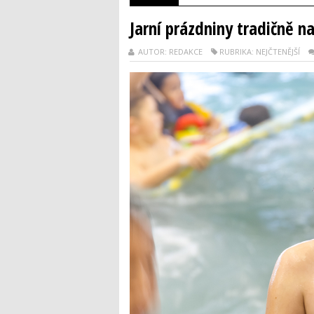
Jarní prázdniny tradičně 
AUTOR: REDAKCE
RUBRIKA: NEJČTENĚJŠÍ