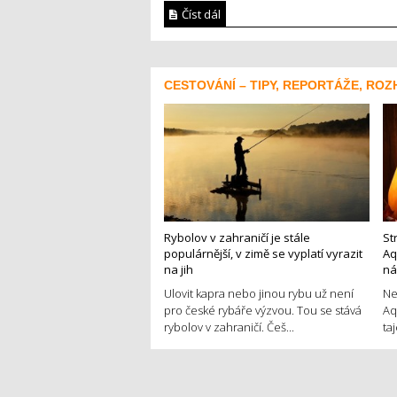
Číst dál
CESTOVÁNÍ – TIPY, REPORTÁŽE, ROZ
Rybolov v zahraničí je stále
St
populárnější, v zimě se vyplatí vyrazit
Aq
na jih
ná
Ulovit kapra nebo jinou rybu už není
Ne
pro české rybáře výzvou. Tou se stává
Aq
rybolov v zahraničí. Češ...
ta