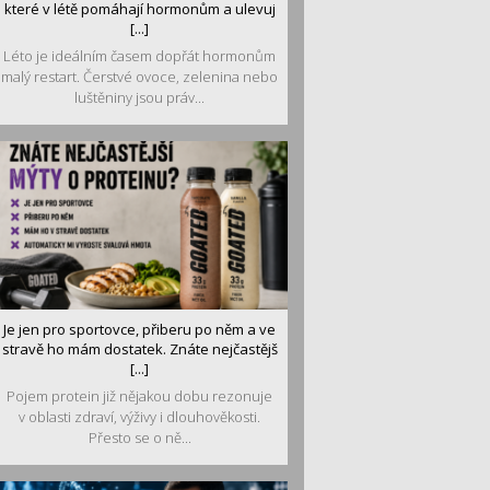
které v létě pomáhají hormonům a ulevuj
[...]
Léto je ideálním časem dopřát hormonům
malý restart. Čerstvé ovoce, zelenina nebo
luštěniny jsou práv...
Je jen pro sportovce, přiberu po něm a ve
stravě ho mám dostatek. Znáte nejčastějš
[...]
Pojem protein již nějakou dobu rezonuje
v oblasti zdraví, výživy i dlouhověkosti.
Přesto se o ně...