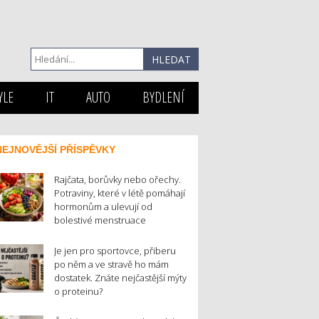
YLE
IT
AUTO
BYDLENÍ
NEJNOVĚJŠÍ PŘÍSPĚVKY
Rajčata, borůvky nebo ořechy.
Potraviny, které v létě pomáhají
hormonům a ulevují od
bolestivé menstruace
Je jen pro sportovce, přiberu
po něm a ve stravě ho mám
dostatek. Znáte nejčastější mýty
o proteinu?