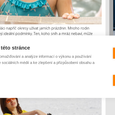
láci napříč okresy užívat jarních prázdnin. Mnoho rodin
zejí ideální podmínky. Ten, koho sníh a mráz nebaví, může
ku Aqualandu Moravia. V době jarních prázdnin tam navíc
této stránce
omažďování a analýze informací o výkonu a používání
e sociálních médií a ke zlepšení a přizpůsobení obsahu a
zdninách 29 % turistů lyžuje. Na hory
 zase k moři
0 KOMENTÁŘŮ