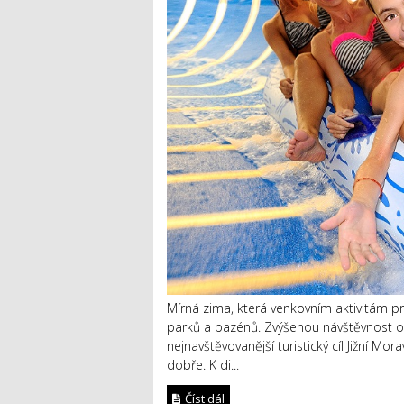
Mírná zima, která venkovním aktivitám pro
parků a bazénů. Zvýšenou návštěvnost o
nejnavštěvovanější turistický cíl Jižní M
dobře. K di...
Číst dál