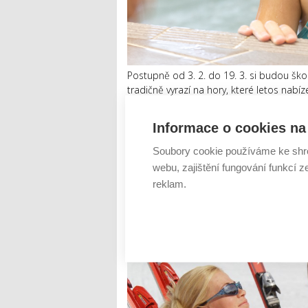
Postupně od 3. 2. do 19. 3. si budou ško
tradičně vyrazí na hory, které letos nabí
vyrazit třeba do jihomoravského akvapar
děti budou ...
Informace o cookies na 
Číst dál
Soubory cookie používáme ke shr
webu, zajištění fungování funkcí z
Michal Tůma: O jarních prá
reklam.
odjíždí hlavně rodiny, páry
AUTOR: REDAKCE
RUBRIKA: CESTOVÁNÍ