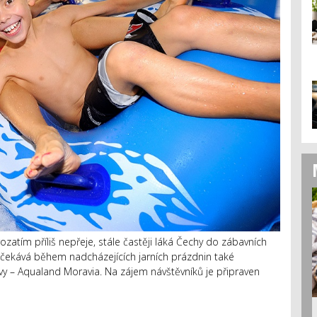
zatím příliš nepřeje, stále častěji láká Čechy do zábavních
čekává během nadcházejících jarních prázdnin také
oravy – Aqualand Moravia. Na zájem návštěvníků je připraven