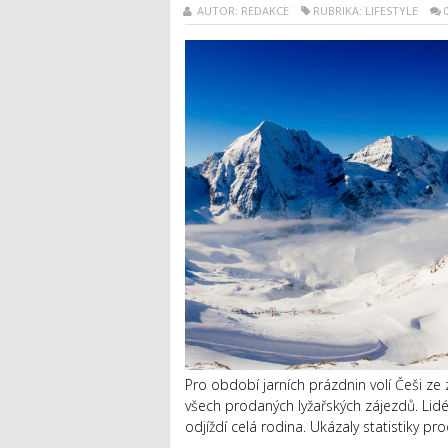
AUTOR: REDAKCE
RUBRIKA: LIFESTYLE
Pro období jarních prázdnin volí Češi ze za
všech prodaných lyžařských zájezdů. Lidé 
odjíždí celá rodina. Ukázaly statistiky p