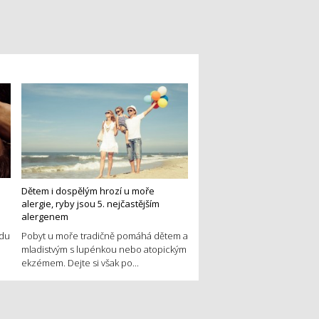
Dětem i dospělým hrozí u moře
alergie, ryby jsou 5. nejčastějším
alergenem
edu
Pobyt u moře tradičně pomáhá dětem a
mladistvým s lupénkou nebo atopickým
ekzémem. Dejte si však po...