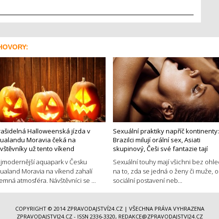
HOVORY:
rašidelná Halloweenská jízda v
Sexuální praktiky napříč kontinenty:
ualandu Moravia čeká na
Brazilci milují orální sex, Asiati
vštěvníky už tento víkend
skupinový, Češi své fantazie tají
jmodernější aquapark v Česku
Sexuální touhy mají všichni bez ohl
ualand Moravia na víkend zahalí
na to, zda se jedná o ženy či muže, o
jemná atmosféra. Návštěvníci se ...
sociální postavení neb...
COPYRIGHT © 2014
ZPRAVODAJSTVÍ24.CZ
| VŠECHNA PRÁVA VYHRAZENA
ZPRAVODAJSTVI24.CZ - ISSN 2336-3320, REDAKCE@ZPRAVODAJSTVI24.CZ