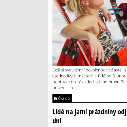
Češi si svou zimní dovolenou nejčastěji š
v jednotlivých městech střídá od 3. únor
poptávka po zájezdech všeho druhu. Turist
prázdnin, ro...
Číst dál
Lidé na jarní prázdniny odj
dní