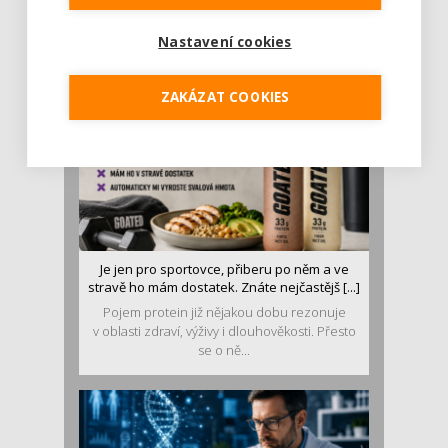
Léto je ideálním časem dopřát hormonům
malý restart. Čerstvé ovoce, zelenina nebo
Nastavení cookies
luštěniny jsou práv...
ZAKÁZAT COOKIES
Je jen pro sportovce, přiberu po něm a ve
stravě ho mám dostatek. Znáte nejčastějš [...]
Pojem protein již nějakou dobu rezonuje
v oblasti zdraví, výživy i dlouhověkosti. Přesto
se o ně...