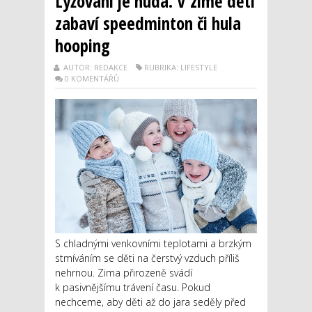
Lyžování je nuda. V zimě děti
zabaví speedminton či hula
hooping
AUTOR: REDAKCE
RUBRIKA: LIFESTYLE
0 KOMENTÁŘŮ
S chladnými venkovními teplotami a brzkým
stmíváním se děti na čerstvý vzduch příliš
nehrnou. Zima přirozeně svádí
k pasivnějšímu trávení času. Pokud
nechceme, aby děti až do jara seděly před