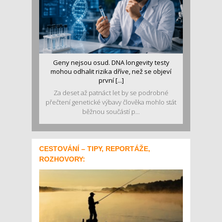
Geny nejsou osud. DNA longevity testy
mohou odhalit rizika dříve, než se objeví
první [...]
Za deset až patnáct let by se podrobné
přečtení genetické výbavy člověka mohlo stát
běžnou součástí p...
CESTOVÁNÍ – TIPY, REPORTÁŽE,
ROZHOVORY: