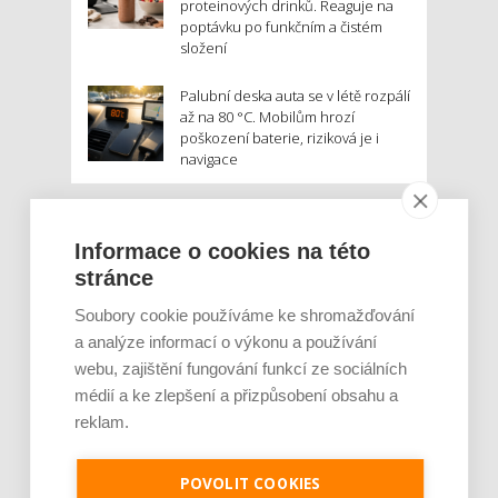
proteinových drinků. Reaguje na
poptávku po funkčním a čistém
složení
Palubní deska auta se v létě rozpálí
až na 80 °C. Mobilům hrozí
poškození baterie, riziková je i
navigace
MOHLO BY VÁS ZAJÍMAT:
Informace o cookies na této
stránce
Soubory cookie používáme ke shromažďování
a analýze informací o výkonu a používání
webu, zajištění fungování funkcí ze sociálních
médií a ke zlepšení a přizpůsobení obsahu a
reklam.
Rajčata, borůvky nebo ořechy. Potraviny,
které v létě pomáhají hormonům a ulevuj [...]
POVOLIT COOKIES