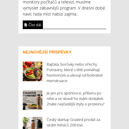
monitory počítačů a televizí, musíme
vymyslet zábavnější program. V dnešní době
navíc řada míst nabízí zajíma...
Číst dál
NEJNOVĚJŠÍ PŘÍSPĚVKY
Rajčata, borůvky nebo ořechy.
Potraviny, které v létě pomáhají
hormonům a ulevují od bolestivé
menstruace
Je jen pro sportovce, přiberu po
něm a ve stravě ho mám dostatek.
Znáte nejčastější mýty o proteinu?
Český startup Goated prodal za
sedm měsíců 200 tisíc