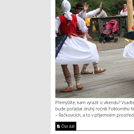
Přemýšlíte, kam vyrazit o víkendu? Vsaďte
bude pořádat druhý ročník Folklorního fe
– Řečkovicích, a to v příjemném prostřed
Číst dál