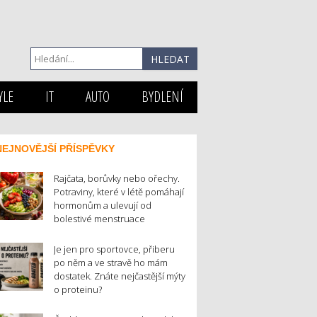
YLE
IT
AUTO
BYDLENÍ
NEJNOVĚJŠÍ PŘÍSPĚVKY
Rajčata, borůvky nebo ořechy.
Potraviny, které v létě pomáhají
hormonům a ulevují od
bolestivé menstruace
Je jen pro sportovce, přiberu
po něm a ve stravě ho mám
dostatek. Znáte nejčastější mýty
o proteinu?