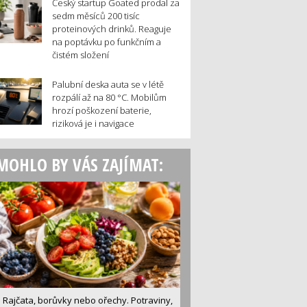
Český startup Goated prodal za
sedm měsíců 200 tisíc
proteinových drinků. Reaguje
na poptávku po funkčním a
čistém složení
Palubní deska auta se v létě
rozpálí až na 80 °C. Mobilům
hrozí poškození baterie,
riziková je i navigace
MOHLO BY VÁS ZAJÍMAT:
Rajčata, borůvky nebo ořechy. Potraviny,