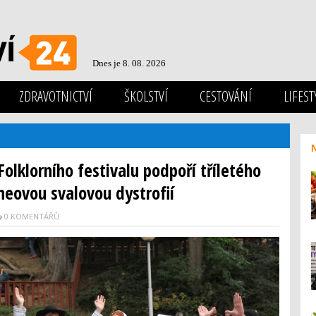
Dnes je 8. 08. 2026
ZDRAVOTNICTVÍ
ŠKOLSTVÍ
CESTOVÁNÍ
LIFEST
olklorního festivalu podpoří tříletého
neovou svalovou dystrofií
0 KOMENTÁŘŮ