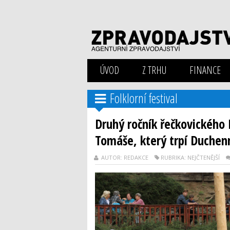
ÚVOD
Z TRHU
FINANCE
Folklorní festival
Druhý ročník řečkovického F
Tomáše, který trpí Duchen
AUTOR: REDAKCE
RUBRIKA: NEJČTENĚJŠÍ