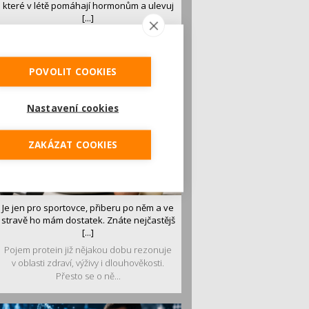
které v létě pomáhají hormonům a ulevuj
[...]
Léto je ideálním časem dopřát hormonům
malý restart. Čerstvé ovoce, zelenina nebo
luštěniny jsou práv...
POVOLIT COOKIES
Nastavení cookies
ZAKÁZAT COOKIES
Je jen pro sportovce, přiberu po něm a ve
stravě ho mám dostatek. Znáte nejčastějš
[...]
Pojem protein již nějakou dobu rezonuje
v oblasti zdraví, výživy i dlouhověkosti.
Přesto se o ně...