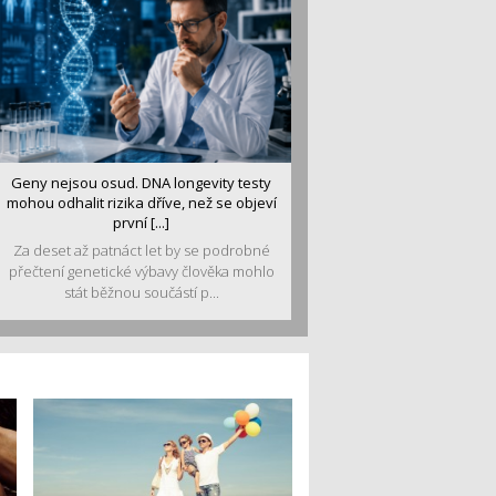
Geny nejsou osud. DNA longevity testy
mohou odhalit rizika dříve, než se objeví
první [...]
Za deset až patnáct let by se podrobné
přečtení genetické výbavy člověka mohlo
stát běžnou součástí p...