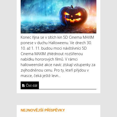
Konec října se v sítích kin 5D Cinema MAXIM
ponese v duchu Halloweenu. Ve dnech 30.
10. až 1. 11. budou moci návštěvníci 5D
Cinema MAXIM zhlédnout rozšířenou
nabídku hororových filmů. V rámci
halloweenské akce navíc získají vstupenky za
zvýhodněnou cenu. Pro ty, kteří přijdou v
masce, čeká ještě levn...
Číst dál
NEJNOVĚJŠÍ PŘÍSPĚVKY