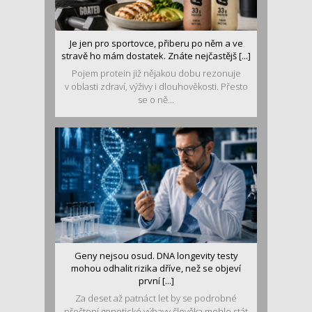
Je jen pro sportovce, přiberu po něm a ve
stravě ho mám dostatek. Znáte nejčastějš [...]
Pojem protein již nějakou dobu rezonuje
v oblasti zdraví, výživy i dlouhověkosti. Přesto
se o ně...
Geny nejsou osud. DNA longevity testy
mohou odhalit rizika dříve, než se objeví
první [...]
Za deset až patnáct let by se podrobné
přečtení genetické výbavy člověka mohlo stát