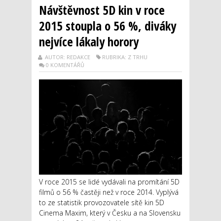
Návštěvnost 5D kin v roce
2015 stoupla o 56 %, diváky
nejvíce lákaly horory
AUTOR: REDAKCE
RUBRIKA: Z TRHU
0 KOMENTÁŘŮ
V roce 2015 se lidé vydávali na promítání 5D
filmů o 56 % častěji než v roce 2014. Vyplývá
to ze statistik provozovatele sítě kin 5D
Cinema Maxim, který v Česku a na Slovensku