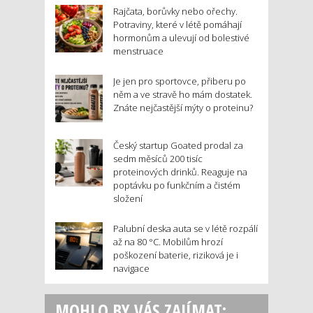
Rajčata, borůvky nebo ořechy.
Potraviny, které v létě pomáhají
hormonům a ulevují od bolestivé
menstruace
Je jen pro sportovce, přiberu po
něm a ve stravě ho mám dostatek.
Znáte nejčastější mýty o proteinu?
Český startup Goated prodal za
sedm měsíců 200 tisíc
proteinových drinků. Reaguje na
poptávku po funkčním a čistém
složení
Palubní deska auta se v létě rozpálí
až na 80 °C. Mobilům hrozí
poškození baterie, riziková je i
navigace
MOHLO BY VÁS ZAJÍMAT: