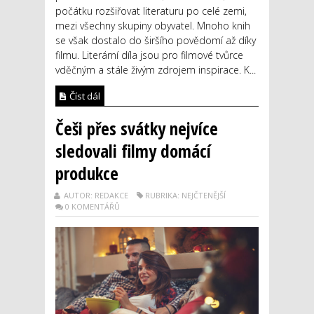
počátku rozšiřovat literaturu po celé zemi,
mezi všechny skupiny obyvatel. Mnoho knih
se však dostalo do širšího povědomí až díky
filmu. Literární díla jsou pro filmové tvůrce
vděčným a stále živým zdrojem inspirace. K...
Číst dál
Češi přes svátky nejvíce
sledovali filmy domácí
produkce
AUTOR: REDAKCE
RUBRIKA: NEJČTENĚJŠÍ
0 KOMENTÁŘŮ