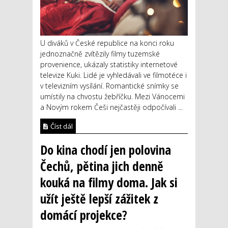
U diváků v České republice na konci roku
jednoznačně zvítězily filmy tuzemské
provenience, ukázaly statistiky internetové
televize Kuki. Lidé je vyhledávali ve filmotéce i
v televizním vysílání. Romantické snímky se
umístily na chvostu žebříčku. Mezi Vánocemi
a Novým rokem Češi nejčastěji odpočívali ...
Číst dál
Do kina chodí jen polovina
Čechů, pětina jich denně
kouká na filmy doma. Jak si
užít ještě lepší zážitek z
domácí projekce?