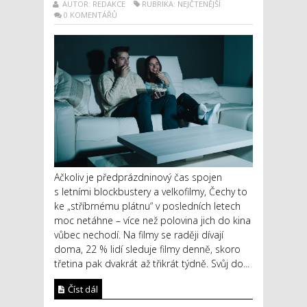
AUTOR: REDAKCE
RUBRIKA: NEJČTENĚJŠÍ
0 KOMENTÁŘŮ
Ačkoliv je předprázdninový čas spojen
s letními blockbustery a velkofilmy, Čechy to
ke „stříbrnému plátnu“ v posledních letech
moc netáhne – více než polovina jich do kina
vůbec nechodí. Na filmy se raději dívají
doma, 22 % lidí sleduje filmy denně, skoro
třetina pak dvakrát až třikrát týdně. Svůj do...
Číst dál