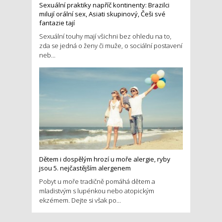
Sexuální praktiky napříč kontinenty: Brazilci
milují orální sex, Asiati skupinový, Češi své
fantazie tají
Sexuální touhy mají všichni bez ohledu na to,
zda se jedná o ženy či muže, o sociální postavení
neb...
Dětem i dospělým hrozí u moře alergie, ryby
jsou 5. nejčastějším alergenem
Pobyt u moře tradičně pomáhá dětem a
mladistvým s lupénkou nebo atopickým
ekzémem. Dejte si však po...