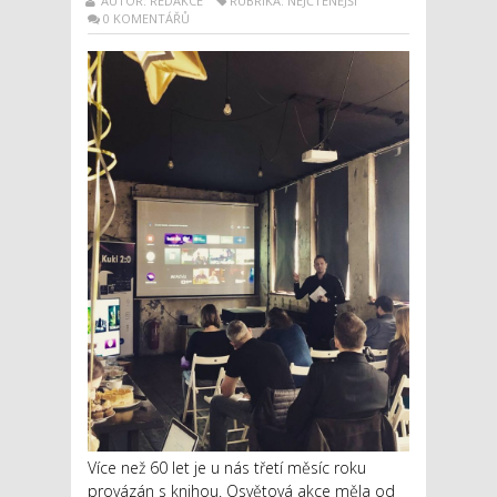
AUTOR: REDAKCE
RUBRIKA: NEJČTENĚJŠÍ
0 KOMENTÁŘŮ
Více než 60 let je u nás třetí měsíc roku
provázán s knihou. Osvětová akce měla od