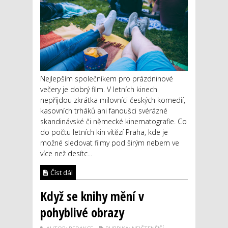
Nejlepším společníkem pro prázdninové
večery je dobrý film. V letních kinech
nepřijdou zkrátka milovníci českých komedií,
kasovních trháků ani fanoušci svérázné
skandinávské či německé kinematografie. Co
do počtu letních kin vítězí Praha, kde je
možné sledovat filmy pod širým nebem ve
více než desítc...
Číst dál
Když se knihy mění v
pohyblivé obrazy