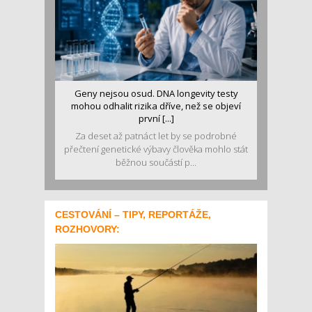
Geny nejsou osud. DNA longevity testy
mohou odhalit rizika dříve, než se objeví
první [...]
Za deset až patnáct let by se podrobné
přečtení genetické výbavy člověka mohlo stát
běžnou součástí p...
CESTOVÁNÍ – TIPY, REPORTÁŽE,
ROZHOVORY: