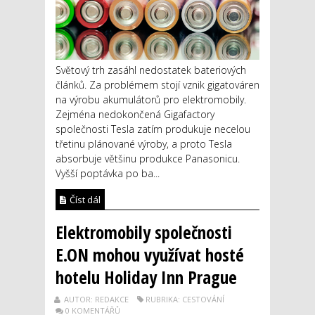
Světový trh zasáhl nedostatek bateriových
článků. Za problémem stojí vznik gigatováren
na výrobu akumulátorů pro elektromobily.
Zejména nedokončená Gigafactory
společnosti Tesla zatím produkuje necelou
třetinu plánované výroby, a proto Tesla
absorbuje většinu produkce Panasonicu.
Vyšší poptávka po ba...
Číst dál
Elektromobily společnosti
E.ON mohou využívat hosté
hotelu Holiday Inn Prague
AUTOR: REDAKCE
RUBRIKA: CESTOVÁNÍ
0 KOMENTÁŘŮ