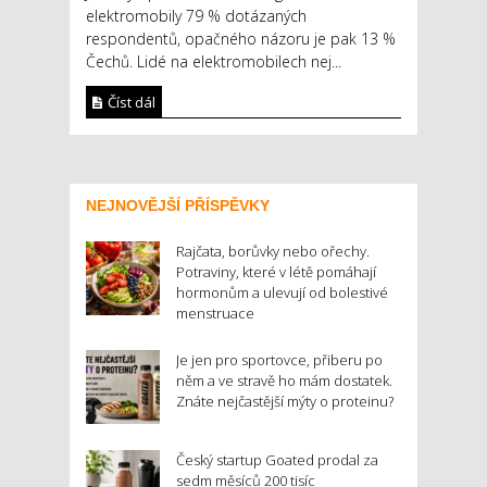
elektromobily 79 % dotázaných
respondentů, opačného názoru je pak 13 %
Čechů. Lidé na elektromobilech nej...
Číst dál
NEJNOVĚJŠÍ PŘÍSPĚVKY
Rajčata, borůvky nebo ořechy.
Potraviny, které v létě pomáhají
hormonům a ulevují od bolestivé
menstruace
Je jen pro sportovce, přiberu po
něm a ve stravě ho mám dostatek.
Znáte nejčastější mýty o proteinu?
Český startup Goated prodal za
sedm měsíců 200 tisíc