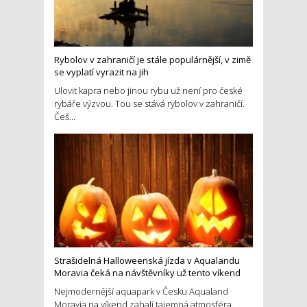
Rybolov v zahraničí je stále populárnější, v zimě
se vyplatí vyrazit na jih
Ulovit kapra nebo jinou rybu už není pro české
rybáře výzvou. Tou se stává rybolov v zahraničí.
Češ...
Strašidelná Halloweenská jízda v Aqualandu
Moravia čeká na návštěvníky už tento víkend
Nejmodernější aquapark v Česku Aqualand
Moravia na víkend zahalí tajemná atmosféra.