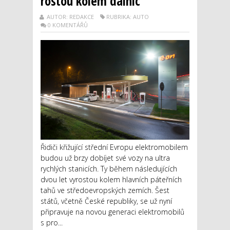
rostou kolem dálnic
AUTOR: REDAKCE
RUBRIKA: AUTO
0 KOMENTÁŘŮ
Řidiči křižující střední Evropu elektromobilem
budou už brzy dobíjet své vozy na ultra
rychlých stanicích. Ty během následujících
dvou let vyrostou kolem hlavních páteřních
tahů ve středoevropských zemích. Šest
států, včetně České republiky, se už nyní
připravuje na novou generaci elektromobilů
s pro...