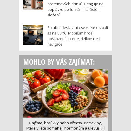
proteinových drinků. Reaguje na
poptávku po funkčním a čistém
složení
Palubní deska auta se v létě rozpálí
až na 80 °C. Mobilům hrozí
poškození baterie, riziková je i
navigace
MOHLO BY VÁS ZAJÍMAT:
Rajčata, borůvky nebo ořechy. Potraviny,
které v létě pomáhají hormonům a ulevuj [...]