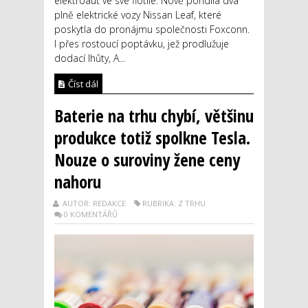
elektroaut ve své flotile. Nově pořídila dva
plně elektrické vozy Nissan Leaf, které
poskytla do pronájmu společnosti Foxconn.
I přes rostoucí poptávku, jež prodlužuje
dodací lhůty, A...
Číst dál
Baterie na trhu chybí, většinu
produkce totiž spolkne Tesla.
Nouze o suroviny žene ceny
nahoru
AUTOR: REDAKCE
RUBRIKA: Z TRHU
0 KOMENTÁŘŮ