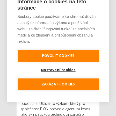
Informace o cookies na této
Češi oceňují ekologický
stránce
provoz elektromobilů. Uvítali
Soubory cookie používáme ke shromažďování
by jejich nižší cenu a dotace
a analýze informací o výkonu a používání
AUTOR: REDAKCE
RUBRIKA: FINANCE
webu, zajištění fungování funkcí ze sociálních
0 KOMENTÁŘŮ
médií a ke zlepšení a přizpůsobení obsahu a
reklam.
POVOLIT COOKIES
Nastavení cookies
ZAKÁZAT COOKIES
Češi považují auta na elektřinu za velmi
sympatická a vidí v nich potenciál do
budoucna. Ukázal to výzkum, který pro
společnost E.ON provedla agentura Ipsos.
Jako sympatickou technologii označilo