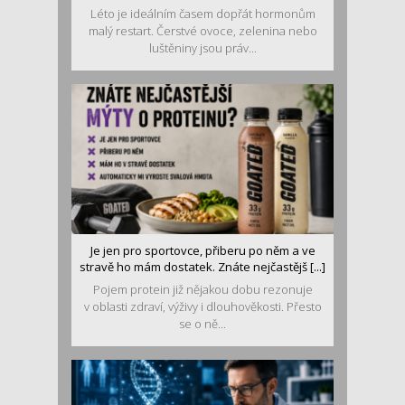
Léto je ideálním časem dopřát hormonům
malý restart. Čerstvé ovoce, zelenina nebo
luštěniny jsou práv...
Je jen pro sportovce, přiberu po něm a ve
stravě ho mám dostatek. Znáte nejčastějš [...]
Pojem protein již nějakou dobu rezonuje
v oblasti zdraví, výživy i dlouhověkosti. Přesto
se o ně...