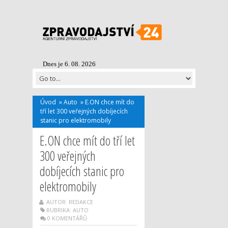
Dnes je 6. 08. 2026
Úvod
»
Auto
»
E.ON chce mít do
tří let 300 veřejných dobíjecích
stanic pro elektromobily
E.ON chce mít do tří let
300 veřejných
dobíjecích stanic pro
elektromobily
AUTOR: REDAKCE
RUBRIKA:
AUTO
0 KOMENTÁŘŮ