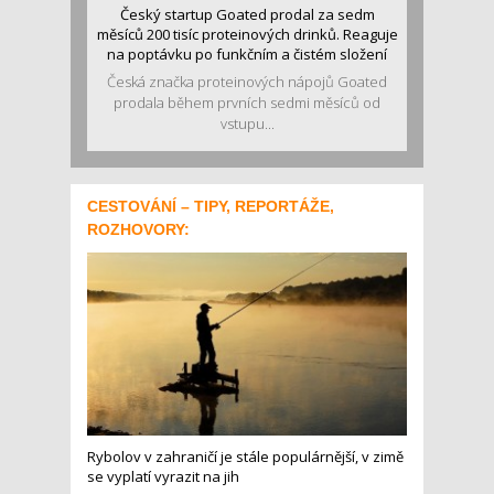
Český startup Goated prodal za sedm
měsíců 200 tisíc proteinových drinků. Reaguje
na poptávku po funkčním a čistém složení
Česká značka proteinových nápojů Goated
prodala během prvních sedmi měsíců od
vstupu...
CESTOVÁNÍ – TIPY, REPORTÁŽE,
ROZHOVORY:
Rybolov v zahraničí je stále populárnější, v zimě
se vyplatí vyrazit na jih