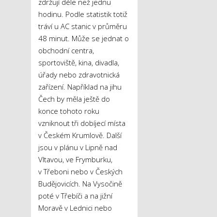
zdržují déle než jednu
hodinu. Podle statistik totiž
tráví u AC stanic v průměru
48 minut. Může se jednat o
obchodní centra,
sportoviště, kina, divadla,
úřady nebo zdravotnická
zařízení. Například na jihu
Čech by měla ještě do
konce tohoto roku
vzniknout tři dobíjecí místa
v Českém Krumlově. Další
jsou v plánu v Lipně nad
Vltavou, ve Frymburku,
v Třeboni nebo v Českých
Budějovicích. Na Vysočině
poté v Třebíči a na jižní
Moravě v Lednici nebo