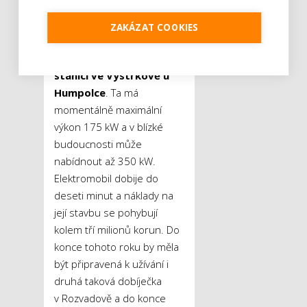
konci srpna jako první
v republice otevřela
ZAKÁZAT COOKIES
také veřejnou
ultrarychlou dobíjecí
stanici ve Vystrkově u
Humpolce
. Ta má
momentálně maximální
výkon 175 kW a v blízké
budoucnosti může
nabídnout až 350 kW.
Elektromobil dobije do
deseti minut a náklady na
její stavbu se pohybují
kolem tří milionů korun. Do
konce tohoto roku by měla
být připravená k užívání i
druhá taková dobíječka
v Rozvadově a do konce