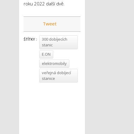
roku 2022 další dvě.
Tweet
300 dobíjecích
ŠTÍTKY :
stanic
E.ON
elektromobily
veřejná dobíjecí
stanice