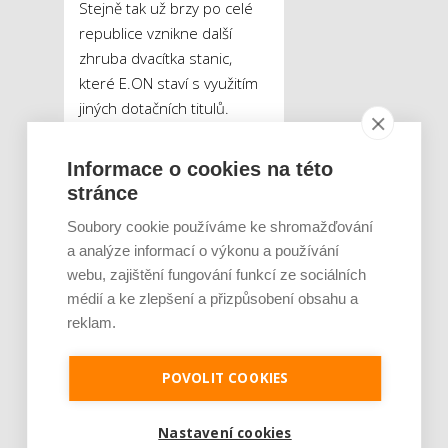
Stejně tak už brzy po celé
republice vznikne další
zhruba dvacítka stanic,
které E.ON staví s využitím
jiných dotačních titulů.
„Tyhle stanice už mají své
lokality. Některé budou
Informace o cookies na této
postavené ještě tento rok, jiné
stránce
maximálně do poloviny
Soubory cookie používáme ke shromažďování
příštího. Jsou to například
a analýze informací o výkonu a používání
lokality jako Praha, Ostrava,
webu, zajištění fungování funkcí ze sociálních
Beroun, Vyškov nebo
médií a ke zlepšení a přizpůsobení obsahu a
Hustopeče,“
dodává Helena
reklam.
Švejdová.
POVOLIT COOKIES
Kromě AC a
rychlodobíjecích stanic
společnost E.ON na
Nastavení cookies