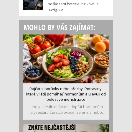
poškození baterie, riziková je i
navigace
MOHLO BY VÁS ZAJÍMAT:
Rajčata, borůvky nebo ořechy. Potraviny,
které v létě pomáhají hormonům a ulevují od
bolestivé menstruace
Léto je ideálním časem dopřát hormonům
malý restart. Čerstvé ovoce, zelenina nebo...