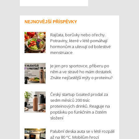
NEJNOVĚJŠÍ PŘÍSPĚVKY
Rajčata, borůvky nebo ořechy.
Potraviny, které v létě pomáhají
hormonům a ulevují od bolestivé
menstruace
Je jen pro sportovce, přiberu po
něm a ve stravě ho mám dostatek.
Znáte nejčastější mýty o proteinu?
Český startup Goated prodal za
sedm měsíců 200 tisíc
proteinových drinků. Reaguje na
poptávku po funkčním a čistém
složení
Palubní deska auta se v létě rozpálí
až na 80 °C. Mobilům hrozí