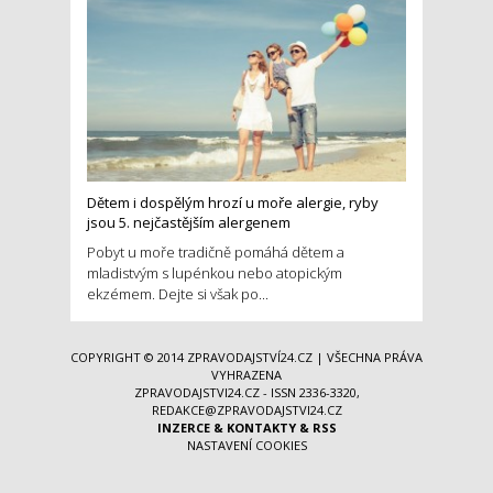
Dětem i dospělým hrozí u moře alergie, ryby
jsou 5. nejčastějším alergenem
Pobyt u moře tradičně pomáhá dětem a
mladistvým s lupénkou nebo atopickým
ekzémem. Dejte si však po...
COPYRIGHT © 2014
ZPRAVODAJSTVÍ24.CZ
| VŠECHNA PRÁVA
VYHRAZENA
ZPRAVODAJSTVI24.CZ - ISSN 2336-3320,
REDAKCE@ZPRAVODAJSTVI24.CZ
INZERCE
&
KONTAKTY
&
RSS
NASTAVENÍ COOKIES