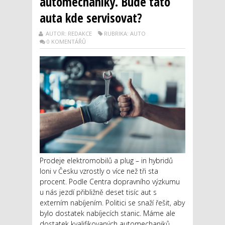
automechaniky. Bude tato
auta kde servisovat?
AUTOR: REDAKCE
RUBRIKA: AUTO
0 KOMENTÁŘŮ
Prodeje elektromobilů a plug – in hybridů
loni v Česku vzrostly o více než tři sta
procent. Podle Centra dopravního výzkumu
u nás jezdí přibližně deset tisíc aut s
externím nabíjením. Politici se snaží řešit, aby
bylo dostatek nabíjecích stanic. Máme ale
dostatek kvalifikovaných automechaniků, ...