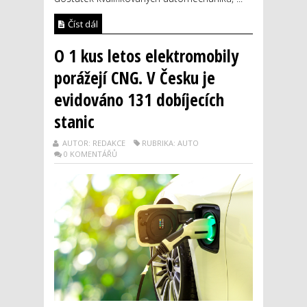
Číst dál
O 1 kus letos elektromobily
porážejí CNG. V Česku je
evidováno 131 dobíjecích
stanic
AUTOR: REDAKCE
RUBRIKA: AUTO
0 KOMENTÁŘŮ