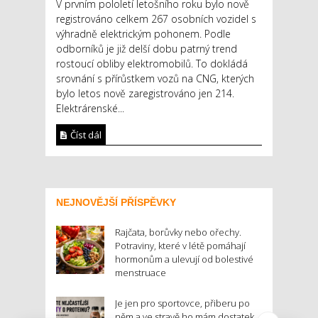
V prvním pololetí letošního roku bylo nově
registrováno celkem 267 osobních vozidel s
výhradně elektrickým pohonem. Podle
odborníků je již delší dobu patrný trend
rostoucí obliby elektromobilů. To dokládá
srovnání s přírůstkem vozů na CNG, kterých
bylo letos nově zaregistrováno jen 214.
Elektrárenské...
Číst dál
NEJNOVĚJŠÍ PŘÍSPĚVKY
Rajčata, borůvky nebo ořechy.
Potraviny, které v létě pomáhají
hormonům a ulevují od bolestivé
menstruace
Je jen pro sportovce, přiberu po
něm a ve stravě ho mám dostatek.