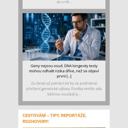
se o ně...
Geny nejsou osud. DNA longevity testy
mohou odhalit rizika dříve, než se objeví
první [...]
Za deset až patnáct let by se podrobné
přečtení genetické výbavy člověka mohlo stát
běžnou součástí p...
CESTOVÁNÍ – TIPY, REPORTÁŽE,
ROZHOVORY: