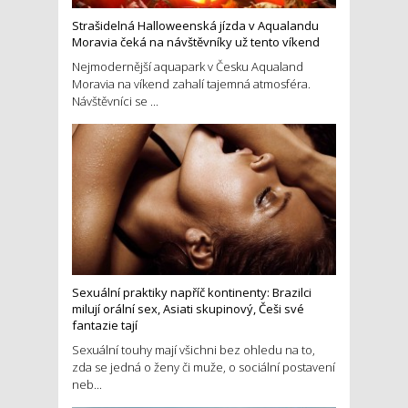
Strašidelná Halloweenská jízda v Aqualandu
Moravia čeká na návštěvníky už tento víkend
Nejmodernější aquapark v Česku Aqualand
Moravia na víkend zahalí tajemná atmosféra.
Návštěvníci se ...
Sexuální praktiky napříč kontinenty: Brazilci
milují orální sex, Asiati skupinový, Češi své
fantazie tají
Sexuální touhy mají všichni bez ohledu na to,
zda se jedná o ženy či muže, o sociální postavení
neb...