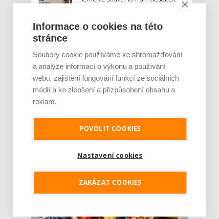
Znáte nejčastější mýty o proteinu?
Informace o cookies na této
Český startup Goated prodal za
stránce
sedm měsíců 200 tisíc
proteinových drinků. Reaguje na
Soubory cookie používáme ke shromažďování
poptávku po funkčním a čistém
a analýze informací o výkonu a používání
složení
webu, zajištění fungování funkcí ze sociálních
médií a ke zlepšení a přizpůsobení obsahu a
Palubní deska auta se v létě rozpálí
reklam.
až na 80 °C. Mobilům hrozí
poškození baterie, riziková je i
navigace
POVOLIT COOKIES
MOHLO BY VÁS ZAJÍMAT:
Nastavení cookies
ZAKÁZAT COOKIES