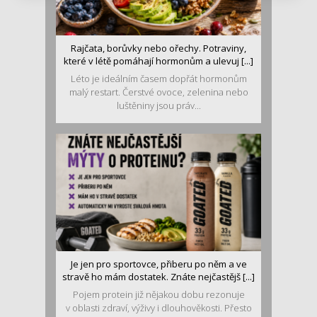
Rajčata, borůvky nebo ořechy. Potraviny,
které v létě pomáhají hormonům a ulevuj [...]
Léto je ideálním časem dopřát hormonům
malý restart. Čerstvé ovoce, zelenina nebo
luštěniny jsou práv...
Je jen pro sportovce, přiberu po něm a ve
stravě ho mám dostatek. Znáte nejčastějš [...]
Pojem protein již nějakou dobu rezonuje
v oblasti zdraví, výživy i dlouhověkosti. Přesto