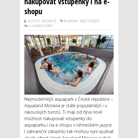
nakupovat vstupenky i na e-
shopu
AUTOR: REDAKCE
RUBRIKA: NEJČTENĚJŠÍ
0 KOMENTÁŘŮ
Nejmodernější aquapark v České republice –
Aqualand Moravia je stále populárnější i u
rakouských turistů. Ti mají od října nově
možnost nakupovat vstupenky do
aquaparku i na e-shopu v německém jazyce.
I zahraniční zákazníci tak mohou nyní využívat
všech výhod, které Aqualand Moravia nabízí.