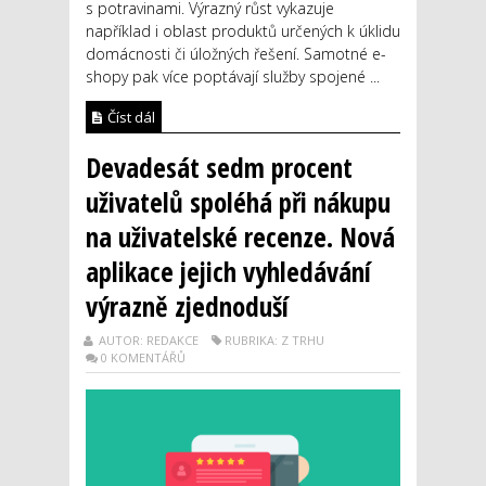
s potravinami. Výrazný růst vykazuje
například i oblast produktů určených k úklidu
domácnosti či úložných řešení. Samotné e-
shopy pak více poptávají služby spojené ...
Číst dál
Devadesát sedm procent
uživatelů spoléhá při nákupu
na uživatelské recenze. Nová
aplikace jejich vyhledávání
výrazně zjednoduší
AUTOR: REDAKCE
RUBRIKA: Z TRHU
0 KOMENTÁŘŮ