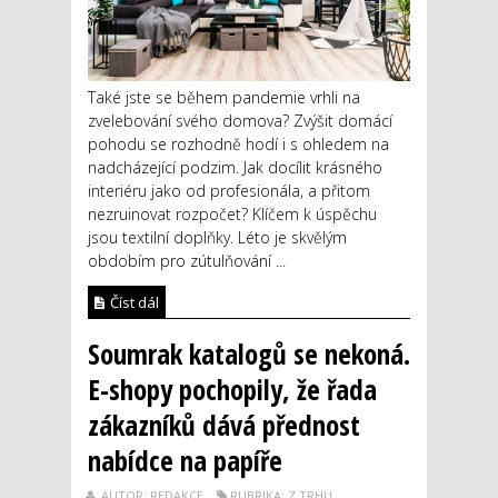
Také jste se během pandemie vrhli na
zvelebování svého domova? Zvýšit domácí
pohodu se rozhodně hodí i s ohledem na
nadcházející podzim. Jak docílit krásného
interiéru jako od profesionála, a přitom
nezruinovat rozpočet? Klíčem k úspěchu
jsou textilní doplňky. Léto je skvělým
obdobím pro zútulňování ...
Číst dál
Soumrak katalogů se nekoná.
E-shopy pochopily, že řada
zákazníků dává přednost
nabídce na papíře
AUTOR: REDAKCE
RUBRIKA: Z TRHU