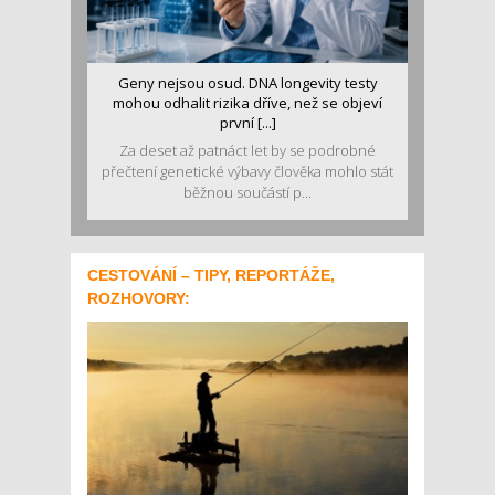
Geny nejsou osud. DNA longevity testy
mohou odhalit rizika dříve, než se objeví
první [...]
Za deset až patnáct let by se podrobné
přečtení genetické výbavy člověka mohlo stát
běžnou součástí p...
CESTOVÁNÍ – TIPY, REPORTÁŽE,
ROZHOVORY: