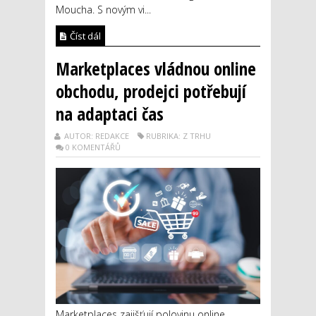
Moucha. S novým vi...
Číst dál
Marketplaces vládnou online
obchodu, prodejci potřebují
na adaptaci čas
AUTOR: REDAKCE
RUBRIKA: Z TRHU
0 KOMENTÁŘŮ
Marketplaces zajišťují polovinu online