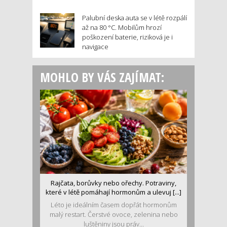
Palubní deska auta se v létě rozpálí
až na 80 °C. Mobilům hrozí
poškození baterie, riziková je i
navigace
MOHLO BY VÁS ZAJÍMAT:
Rajčata, borůvky nebo ořechy. Potraviny,
které v létě pomáhají hormonům a ulevuj [...]
Léto je ideálním časem dopřát hormonům
malý restart. Čerstvé ovoce, zelenina nebo
luštěniny jsou práv...