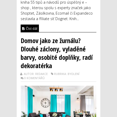
kniha 55 tipů a návodů pro úspěšný e –
shop , kterou spolu s experty značek jako
Shoptet, Zásilkovna, Ecomail či Expandeco
sestavila a ffiliate síť Dognet. Knih...
Číst dál
Domov jako ze žurnálu?
Dlouhé záclony, vyladěné
barvy, osobité doplňky, radí
dekoratérka
AUTOR: REDAKCE
RUBRIKA: BYDLENÍ
0 KOMENTÁŘŮ