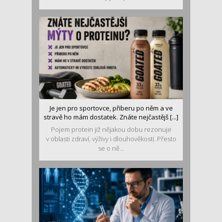
Je jen pro sportovce, přiberu po něm a ve
stravě ho mám dostatek. Znáte nejčastějš [...]
Pojem protein již nějakou dobu rezonuje
v oblasti zdraví, výživy i dlouhověkosti. Přesto
se o ně...