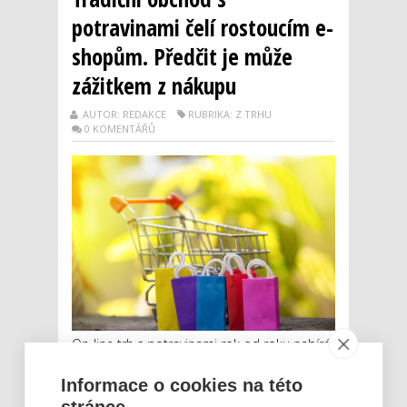
potravinami čelí rostoucím e-
shopům. Předčit je může
zážitkem z nákupu
AUTOR: REDAKCE
RUBRIKA: Z TRHU
0 KOMENTÁŘŮ
On-line trh s potravinami rok od roku nabírá
na síle díky rostoucím tržbám. V současnosti
je stále doménou především velkých měst,
Informace o cookies na této
jeho význam už však registrují i menší