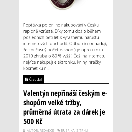
Poptávka po online nakupování v Česku
rapidně vzrůstá. Díky tomu došlo během
posledních pěti let k výraznému nárůstu
internetových obchodů. Odborníci odhadují,
že současný počet e-shopů je oproti roku
2010 zhruba o 80 % vyšší. Češi na internetu
nejvíce nakupují elektroniku, knihy, hračky,
kosmetiku n...
Číst dál
Valentýn nepřináší českým e-
shopům velké tržby,
průměrná útrata za dárek je
500 Kč
AUTOR: REDAKCE
RUBRIKA: Z TRHU