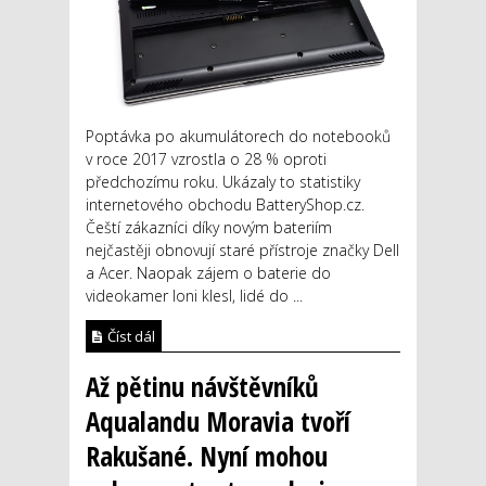
Poptávka po akumulátorech do notebooků
v roce 2017 vzrostla o 28 % oproti
předchozímu roku. Ukázaly to statistiky
internetového obchodu BatteryShop.cz.
Čeští zákazníci díky novým bateriím
nejčastěji obnovují staré přístroje značky Dell
a Acer. Naopak zájem o baterie do
videokamer loni klesl, lidé do ...
Číst dál
Až pětinu návštěvníků
Aqualandu Moravia tvoří
Rakušané. Nyní mohou