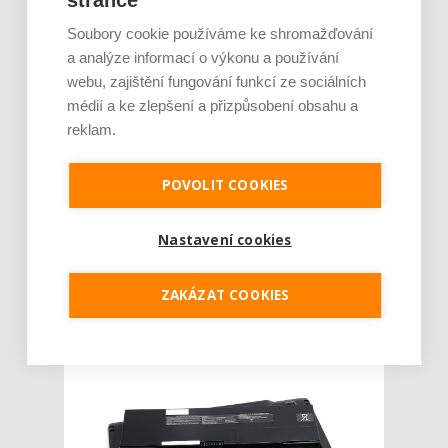
stránce
prodejny na venkově. Podle odborníků nelze
Soubory cookie používáme ke shromažďování
vyloučit, že takzvaný tradiční trh v brzké
budoucnosti nabídne vlastní způsob on-line
a analýze informací o výkonu a používání
pr...
webu, zajištění fungování funkcí ze sociálních
médií a ke zlepšení a přizpůsobení obsahu a
Číst dál
reklam.
Poptávka po akumulátorech
POVOLIT COOKIES
do notebooků v roce 2017
vzrostla o 28 %. Baterie do
Nastavení cookies
videokamer lidé pořizují
méně
ZAKÁZAT COOKIES
AUTOR: REDAKCE
RUBRIKA: Z TRHU
0 KOMENTÁŘŮ