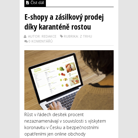
Číst dál
E-shopy a zásilkový prodej
díky karanténě rostou
AUTOR: REDAKCE
RUBRIKA: Z TRHU
0 KOMENTÁŘŮ
Růst v řádech desítek procent
nezaznamenávají v souvislosti s výskytem
koronavitu v Česku a bezpečnostními
opatřeními jen online obchody