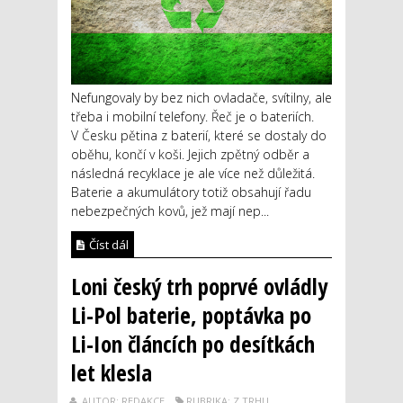
Nefungovaly by bez nich ovladače, svítilny, ale
třeba i mobilní telefony. Řeč je o bateriích.
V Česku pětina z baterií, které se dostaly do
oběhu, končí v koši. Jejich zpětný odběr a
následná recyklace je ale více než důležitá.
Baterie a akumulátory totiž obsahují řadu
nebezpečných kovů, jež mají nep...
Číst dál
Loni český trh poprvé ovládly
Li-Pol baterie, poptávka po
Li-Ion článcích po desítkách
let klesla
AUTOR: REDAKCE
RUBRIKA: Z TRHU