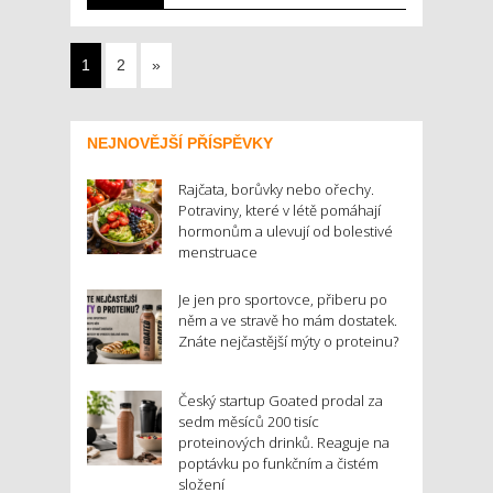
1
2
»
NEJNOVĚJŠÍ PŘÍSPĚVKY
Rajčata, borůvky nebo ořechy.
Potraviny, které v létě pomáhají
hormonům a ulevují od bolestivé
menstruace
Je jen pro sportovce, přiberu po
něm a ve stravě ho mám dostatek.
Znáte nejčastější mýty o proteinu?
Český startup Goated prodal za
sedm měsíců 200 tisíc
proteinových drinků. Reaguje na
poptávku po funkčním a čistém
složení