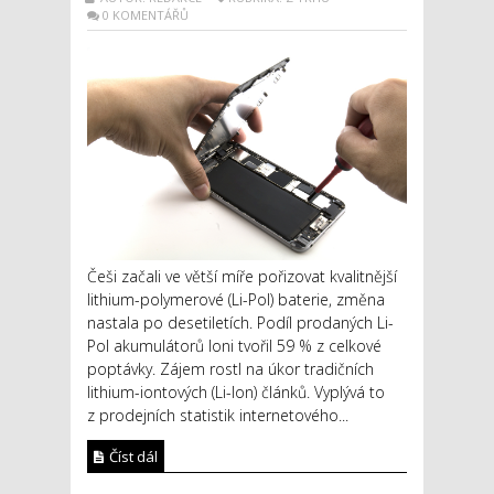
0 KOMENTÁŘŮ
Češi začali ve větší míře pořizovat kvalitnější
lithium-polymerové (Li-Pol) baterie, změna
nastala po desetiletích. Podíl prodaných Li-
Pol akumulátorů loni tvořil 59 % z celkové
poptávky. Zájem rostl na úkor tradičních
lithium-iontových (Li-Ion) článků. Vyplývá to
z prodejních statistik internetového...
Číst dál