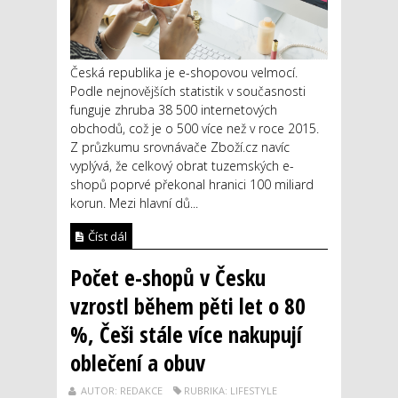
Česká republika je e-shopovou velmocí.
Podle nejnovějších statistik v současnosti
funguje zhruba 38 500 internetových
obchodů, což je o 500 více než v roce 2015.
Z průzkumu srovnávače Zboží.cz navíc
vyplývá, že celkový obrat tuzemských e-
shopů poprvé překonal hranici 100 miliard
korun. Mezi hlavní dů...
Číst dál
Počet e-shopů v Česku
vzrostl během pěti let o 80
%, Češi stále více nakupují
oblečení a obuv
AUTOR: REDAKCE
RUBRIKA: LIFESTYLE