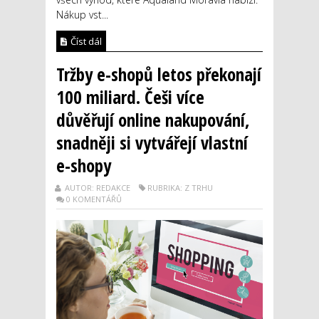
Nákup vst...
Číst dál
Tržby e-shopů letos překonají
100 miliard. Češi více
důvěřují online nakupování,
snadněji si vytvářejí vlastní
e-shopy
AUTOR: REDAKCE
RUBRIKA: Z TRHU
0 KOMENTÁŘŮ