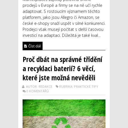
prodejů v Evropě a firmy se na ně učí rychle
adaptovat. S rostoucím významem těchto
platforem, jako jsou Allegro či Amazon, se
české e-shopy snaží uspět v silné konkurenci.
Prodejci však musejí počítat s delší časovou
investicí na adaptaci. Důležitá je také kval...
Číst dál
Proč dbát na správné třídění
a recyklaci baterií? 6 věcí,
které jste možná nevěděli
AUTOR: REDAKCE
RUBRIKA: PRAKTICKÉ TIPY
0 KOMENTÁŘŮ