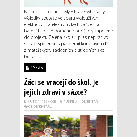
Na konci listopadu byly v Praze vyhlášeny
výsledky soutěže ve sběru vysloužilých
elektrických a elektronických zařízení a
baterií EkoEDA pořádané pro školy zapojené
do projektu Zelená škola. I přes nepříznivou
situaci spojenou s pandemií koronaviru děti
z mateřských, základních a středních škol
během...
Číst dál
Žáci se vracejí do škol. Je
jejich zdraví v sázce?
AUTOR: REDAKCE
RUBRIKA: KOMENTÁŘ
0 KOMENTÁŘŮ