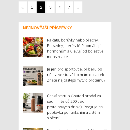
«
1
2
3
4
7
»
NEJNOVĚJŠÍ PŘÍSPĚVKY
Rajčata, borůvky nebo ořechy.
Potraviny, které v létě pomáhají
hormonům a ulevují od bolestivé
menstruace
Je jen pro sportovce, přiberu po
něm a ve stravě ho mám dostatek.
Znáte nejčastější mýty o proteinu?
Český startup Goated prodal za
sedm měsíců 200 tisíc
proteinových drinků. Reaguje na
poptávku po funkčním a čistém
složení