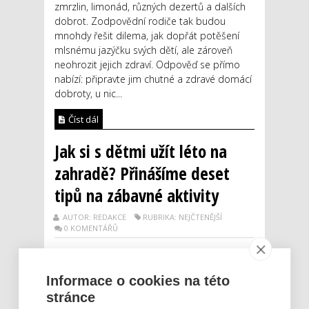
zmrzlin, limonád, různých dezertů a dalších
dobrot. Zodpovědní rodiče tak budou
mnohdy řešit dilema, jak dopřát potěšení
mlsnému jazýčku svých dětí, ale zároveň
neohrozit jejich zdraví. Odpověď se přímo
nabízí: připravte jim chutné a zdravé domácí
dobroty, u nic...
Číst dál
Jak si s dětmi užít léto na
zahradě? Přinášíme deset
tipů na zábavné aktivity
AUTOR: REDAKCE
RUBRIKA: NEJČTENĚJŠÍ
0 KOMENTÁŘŮ
Informace o cookies na této
stránce