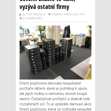
vyzývá ostatní firmy
AUTOR: REDAKCE
RUBRIKA: PRAKTICKÉ TIPY
0 KOMENTÁŘŮ
Direct pojišťovna darovala nevyužívané
počítače dětem, které je potřebují k výuce,
ale jejich rodiny si nemohou dovolit koupit
vlastní. Čtyřiačtyřicet počítačů a dvakrát tolik
rozzářených očí. To je výsledek darovací akce
Direct pojišťovny, která se rozhodla nevyužité