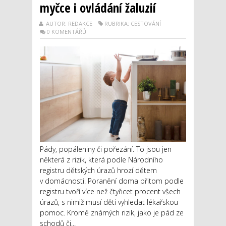
myčce i ovládání žaluzií
AUTOR: REDAKCE
RUBRIKA: CESTOVÁNÍ
0 KOMENTÁŘŮ
Pády, popáleniny či pořezání. To jsou jen
některá z rizik, která podle Národního
registru dětských úrazů hrozí dětem
v domácnosti. Poranění doma přitom podle
registru tvoří více než čtyřicet procent všech
úrazů, s nimiž musí děti vyhledat lékařskou
pomoc. Kromě známých rizik, jako je pád ze
schodů či...