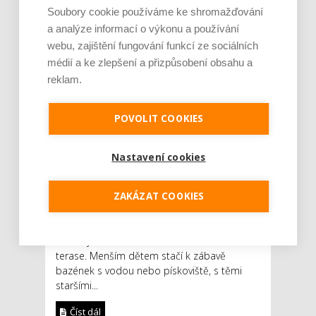
Soubory cookie používáme ke shromažďování
a analýze informací o výkonu a používání
webu, zajištění fungování funkcí ze sociálních
médií a ke zlepšení a přizpůsobení obsahu a
reklam.
POVOLIT COOKIES
Nastavení cookies
Prázdniny odstartovaly a rodiny s dětmi mají
ZAKÁZAT COOKIES
před sebou dva dlouhé měsíce, kdy musejí
zejména pro své ratolesti vymyslet nějaký
program. Není to žádná věda, perfektní léto
si každý může užít i na vlastní zahradě nebo
terase. Menším dětem stačí k zábavě
bazének s vodou nebo pískoviště, s těmi
staršími...
Číst dál