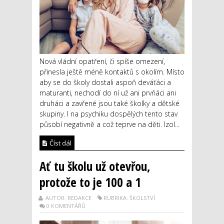
Nová vládní opatření, či spíše omezení,
přinesla ještě méně kontaktů s okolím. Místo
aby se do školy dostali aspoň deváťáci a
maturanti, nechodí do ní už ani prvňáci ani
druháci a zavřené jsou také školky a dětské
skupiny. I na psychiku dospělých tento stav
působí negativně a což teprve na děti. Izol...
Číst dál
Ať tu školu už otevřou,
protože to je 100 a 1
AUTOR: REDAKCE
RUBRIKA: ŠKOLSTVÍ
0 KOMENTÁŘŮ