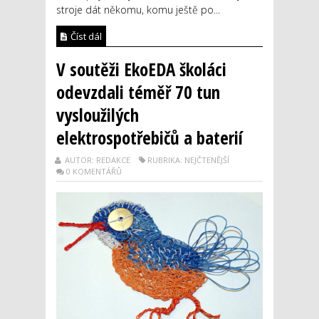
stroje dát někomu, komu ještě po...
Číst dál
V soutěži EkoEDA školáci
odevzdali téměř 70 tun
vysloužilých
elektrospotřebičů a baterií
AUTOR: REDAKCE
RUBRIKA: NEJČTENĚJŠÍ
0 KOMENTÁŘŮ