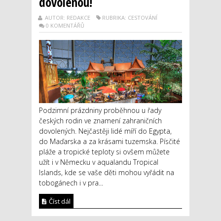
dovolenou!
AUTOR: REDAKCE
RUBRIKA: CESTOVÁNÍ
0 KOMENTÁŘŮ
Podzimní prázdniny proběhnou u řady
českých rodin ve znamení zahraničních
dovolených. Nejčastěji lidé míří do Egypta,
do Maďarska a za krásami tuzemska. Písčité
pláže a tropické teploty si ovšem můžete
užít i v Německu v aqualandu Tropical
Islands, kde se vaše děti mohou vyřádit na
tobogánech i v pra...
Číst dál