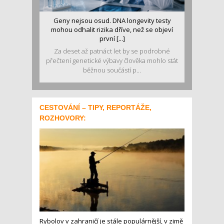
Geny nejsou osud. DNA longevity testy
mohou odhalit rizika dříve, než se objeví
první [...]
Za deset až patnáct let by se podrobné
přečtení genetické výbavy člověka mohlo stát
běžnou součástí p...
CESTOVÁNÍ – TIPY, REPORTÁŽE,
ROZHOVORY:
Rybolov v zahraničí je stále populárnější, v zimě