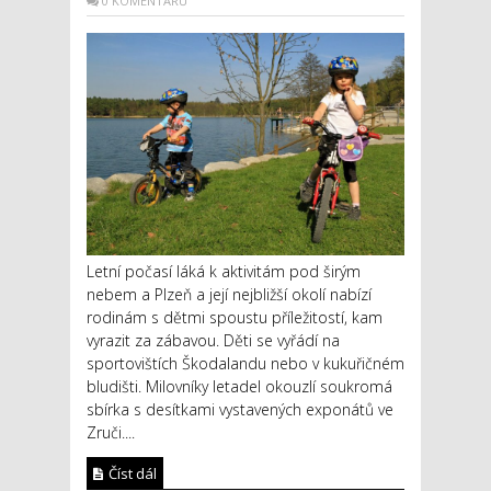
0 KOMENTÁŘŮ
Letní počasí láká k aktivitám pod širým
nebem a Plzeň a její nejbližší okolí nabízí
rodinám s dětmi spoustu příležitostí, kam
vyrazit za zábavou. Děti se vyřádí na
sportovištích Škodalandu nebo v kukuřičném
bludišti. Milovníky letadel okouzlí soukromá
sbírka s desítkami vystavených exponátů ve
Zruči....
Číst dál