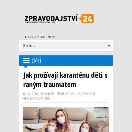
Dnes je 9. 08. 2026
děti
Jak prožívají karanténu děti s
raným traumatem
AUTOR: REDAKCE
RUBRIKA: NEJČTENĚJŠÍ
0 KOMENTÁŘŮ