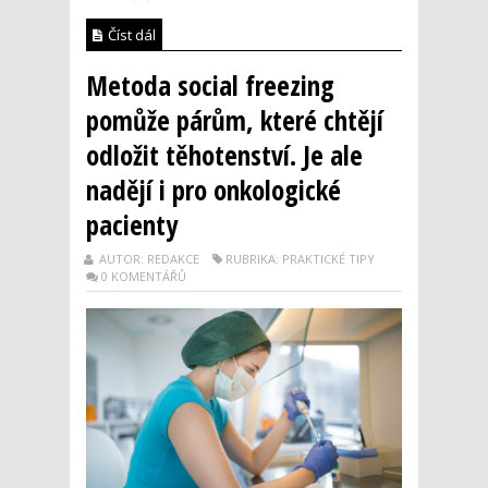
Číst dál
Metoda social freezing
pomůže párům, které chtějí
odložit těhotenství. Je ale
nadějí i pro onkologické
pacienty
AUTOR: REDAKCE
RUBRIKA: PRAKTICKÉ TIPY
0 KOMENTÁŘŮ