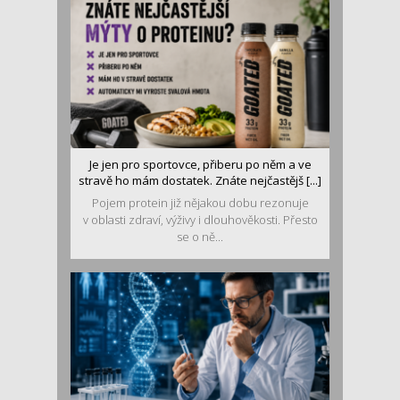
Je jen pro sportovce, přiberu po něm a ve
stravě ho mám dostatek. Znáte nejčastějš [...]
Pojem protein již nějakou dobu rezonuje
v oblasti zdraví, výživy i dlouhověkosti. Přesto
se o ně...