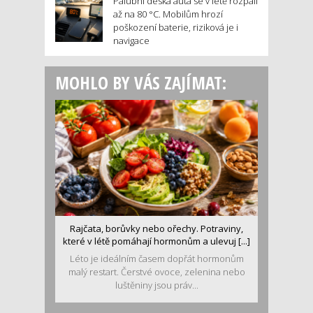
Palubní deska auta se v létě rozpálí
až na 80 °C. Mobilům hrozí
poškození baterie, riziková je i
navigace
MOHLO BY VÁS ZAJÍMAT:
Rajčata, borůvky nebo ořechy. Potraviny,
které v létě pomáhají hormonům a ulevuj [...]
Léto je ideálním časem dopřát hormonům
malý restart. Čerstvé ovoce, zelenina nebo
luštěniny jsou práv...