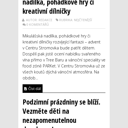
nadílka, pohádkové hry či
kreativní dílničky
AUTOR: REDAKCE
RUBRIKA: NEJČTENĚJŠÍ
0 KOMENTÁŘŮ
Mikulášská nadílka, pohádkové hry či
kreativní dílničky rozvíjející fantazii – advent
v Centru Stromovka bude patřit dětem.
Dospělí pak jistě ocení nabídku svařeného
vína přímo v Tree Baru a vánoční speciality ve
food zóně PARKet. V Centru Stromovka už ze
všech koutů dýchá vánoční atmosféra. Na
obdob...
Číst dál
Podzimní prázdniny se blíží.
Vezměte děti na
nezapomenutelnou