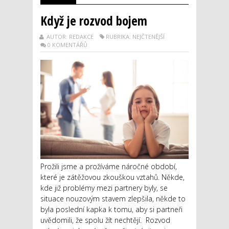
Když je rozvod bojem
AUTOR: REDAKCE
RUBRIKA: NEJČTENĚJŠÍ
0 KOMENTÁŘŮ
Prožili jsme a prožíváme náročné období,
které je zátěžovou zkouškou vztahů. Někde,
kde již problémy mezi partnery byly, se
situace nouzovým stavem zlepšila, někde to
byla poslední kapka k tomu, aby si partneři
uvědomili, že spolu žít nechtějí. Rozvod