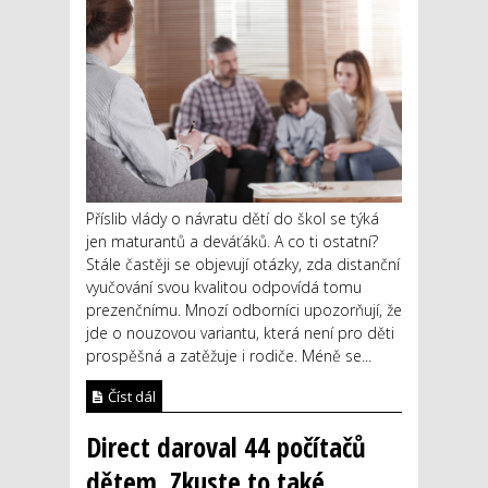
Příslib vlády o návratu dětí do škol se týká
jen maturantů a deváťáků. A co ti ostatní?
Stále častěji se objevují otázky, zda distanční
vyučování svou kvalitou odpovídá tomu
prezenčnímu. Mnozí odborníci upozorňují, že
jde o nouzovou variantu, která není pro děti
prospěšná a zatěžuje i rodiče. Méně se...
Číst dál
Direct daroval 44 počítačů
dětem. Zkuste to také,