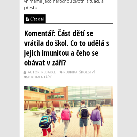
vnímáme jako náročnou životní situaci, a
přesto ...
Číst dál
Komentář: Část dětí se
vrátila do škol. Co to udělá s
jejich imunitou a čeho se
obávat v září?
AUTOR: REDAKCE
RUBRIKA: ŠKOLSTVÍ
0 KOMENTÁŘŮ