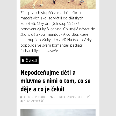
Žáci prvních stupňů základních škol i
mateřských škol se vrátili do dětských
kolektivů, žáky druhých stupňů čeká
obnovení výuky 8. června. Co udělá návrat do
škol s dětskou imunitou? A co děti, které
nastoupí do výuky až v září? Na tyto otázky
odpovídá ve svém komentáři pediatr
Richard Rýznar. Uzavře...
Číst dál
Nepodceňujme děti a
mluvme s nimi o tom, co se
děje a co je čeká!
AUTOR: REDAKCE
RUBRIKA: ZDRAVOTNICTVÍ
0 KOMENTÁŘŮ