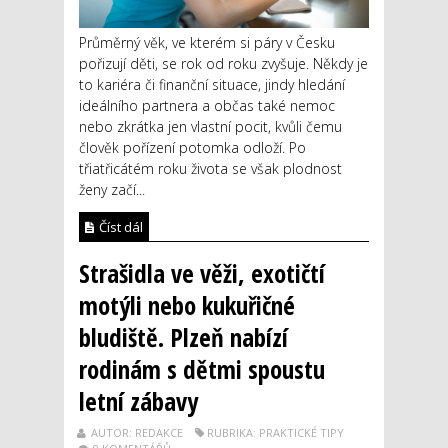
Průměrný věk, ve kterém si páry v Česku
pořizují děti, se rok od roku zvyšuje. Někdy je
to kariéra či finanční situace, jindy hledání
ideálního partnera a občas také nemoc
nebo zkrátka jen vlastní pocit, kvůli čemu
člověk pořízení potomka odloží. Po
třiatřicátém roku života se však plodnost
ženy začí...
Číst dál
Strašidla ve věži, exotičtí
motýli nebo kukuřičné
bludiště. Plzeň nabízí
rodinám s dětmi spoustu
letní zábavy
AUTOR: REDAKCE
RUBRIKA: PRAKTICKÉ TIPY