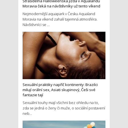
Strašidelná Halloweenská jízda v Aqualandu
Moravia čeká na návštěvníky už tento víkend
Nejmodernější aquapark v Česku Aqualand
Moravia na víkend zahalí tajemná atmosféra.
Návštěvníci se ...
Sexuální praktiky napříč kontinenty: Brazilci
milují orální sex, Asiati skupinový, Češi své
fantazie tají
Sexuální touhy mají všichni bez ohledu na to,
zda se jedná o ženy či muže, o sociální postavení
neb...