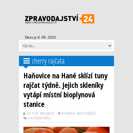
Dnes je 6. 08. 2026
cherry rajčata
Haňovice na Hané sklízí tuny
rajčat týdně. Jejich skleníky
vytápí místní bioplynová
stanice
AUTOR: REDAKCE
RUBRIKA: NEJČTENĚJŠÍ
0 KOMENTÁŘŮ