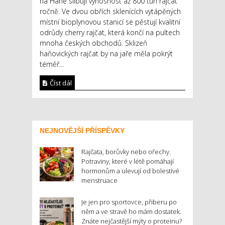
na Hané slibují výnosnost až 800 tun rajčat
ročně. Ve dvou obřích sklenících vytápěných
místní bioplynovou stanicí se pěstují kvalitní
odrůdy cherry rajčat, která končí na pultech
mnoha českých obchodů. Sklizeň
haňovických rajčat by na jaře měla pokrýt
téměř...
Číst dál
NEJNOVĚJŠÍ PŘÍSPĚVKY
Rajčata, borůvky nebo ořechy.
Potraviny, které v létě pomáhají
hormonům a ulevují od bolestivé
menstruace
Je jen pro sportovce, přiberu po
něm a ve stravě ho mám dostatek.
Znáte nejčastější mýty o proteinu?