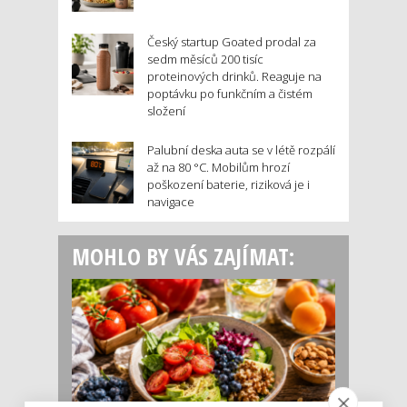
Český startup Goated prodal za
sedm měsíců 200 tisíc
proteinových drinků. Reaguje na
poptávku po funkčním a čistém
složení
Palubní deska auta se v létě rozpálí
až na 80 °C. Mobilům hrozí
poškození baterie, riziková je i
navigace
MOHLO BY VÁS ZAJÍMAT: