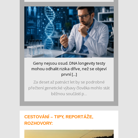
Geny nejsou osud. DNA longevity testy
mohou odhalit rizika dříve, než se objeví
první [...]
Za deset až patnáct let by se podrobné
přečtení genetické výbavy člověka mohlo stát
běžnou součástí p...
CESTOVÁNÍ – TIPY, REPORTÁŽE,
ROZHOVORY: