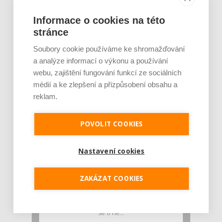
Informace o cookies na této
Rajčata, borůvky nebo ořechy. Potraviny,
které v létě pomáhají hormonům a ulevuj [...]
stránce
Léto je ideálním časem dopřát hormonům
Soubory cookie používáme ke shromažďování
malý restart. Čerstvé ovoce, zelenina nebo
a analýze informací o výkonu a používání
luštěniny jsou práv...
webu, zajištění fungování funkcí ze sociálních
médií a ke zlepšení a přizpůsobení obsahu a
reklam.
POVOLIT COOKIES
Nastavení cookies
Je jen pro sportovce, přiberu po něm a ve
ZAKÁZAT COOKIES
stravě ho mám dostatek. Znáte nejčastějš [...]
Pojem protein již nějakou dobu rezonuje
v oblasti zdraví, výživy i dlouhověkosti. Přesto
se o ně...