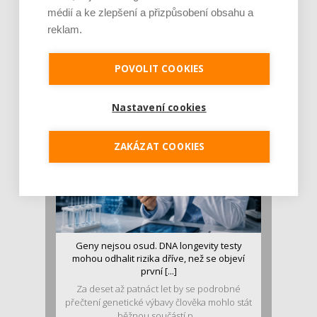
médií a ke zlepšení a přizpůsobení obsahu a
reklam.
Je jen pro sportovce, přiberu po něm a ve
stravě ho mám dostatek. Znáte nejčastějš [...]
Pojem protein již nějakou dobu rezonuje
POVOLIT COOKIES
v oblasti zdraví, výživy i dlouhověkosti. Přesto
se o ně...
Nastavení cookies
ZAKÁZAT COOKIES
Geny nejsou osud. DNA longevity testy
mohou odhalit rizika dříve, než se objeví
první [...]
Za deset až patnáct let by se podrobné
přečtení genetické výbavy člověka mohlo stát
běžnou součástí p...