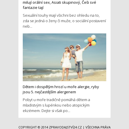
milují orální sex, Asiati skupinový, Češi své
fantazie tají
Sexuální touhy mají všichni bez ohledu na to,
zda se jedná o ženy či muže, o sociální postavení
neb...
Dětem i dospělým hrozí u moře alergie, ryby
jsou 5. nejčastějším alergenem
Pobyt u moře tradičně pomáhá dětem a
mladistvým s lupénkou nebo atopickým
ekzémem. Dejte si však po...
COPYRIGHT © 2014
ZPRAVODAJSTVÍ24.CZ
| VŠECHNA PRÁVA