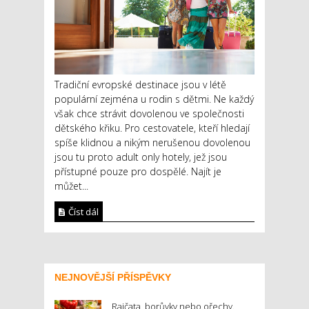
Tradiční evropské destinace jsou v létě
populární zejména u rodin s dětmi. Ne každý
však chce strávit dovolenou ve společnosti
dětského křiku. Pro cestovatele, kteří hledají
spíše klidnou a nikým nerušenou dovolenou
jsou tu proto adult only hotely, jež jsou
přístupné pouze pro dospělé. Najít je
můžet...
Číst dál
NEJNOVĚJŠÍ PŘÍSPĚVKY
Rajčata, borůvky nebo ořechy.