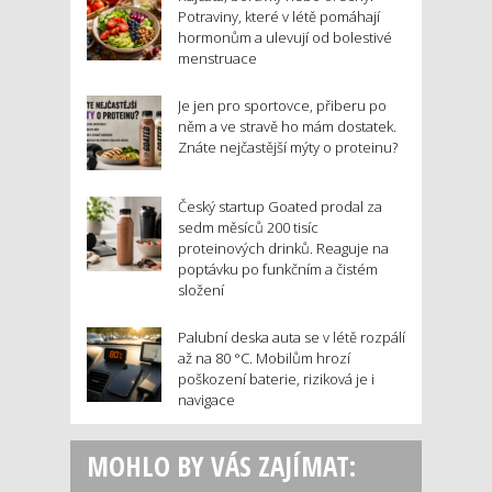
Potraviny, které v létě pomáhají
hormonům a ulevují od bolestivé
menstruace
Je jen pro sportovce, přiberu po
něm a ve stravě ho mám dostatek.
Znáte nejčastější mýty o proteinu?
Český startup Goated prodal za
sedm měsíců 200 tisíc
proteinových drinků. Reaguje na
poptávku po funkčním a čistém
složení
Palubní deska auta se v létě rozpálí
až na 80 °C. Mobilům hrozí
poškození baterie, riziková je i
navigace
MOHLO BY VÁS ZAJÍMAT: