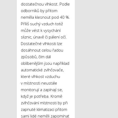
dostatečnou vlhkost. Podle
odborníků by přitom
neměla klesnout pod 40 %.
Příliš suchý vzduch totiž
může vést k vysychání
sliznic, únavě či pálení očí.
Dostatečné vlhkosti lze
dosáhnout celou řadou
způsobů, čím dál
oblíbenějším jsou například
automatické zvlhčovače,
které vlhkost vzduchu
v místnosti neustále
monitorují a zapínají se,
když je potřeba. Kromě
zvlhčování místnosti by při
zapnuté klimatizaci přitom
sami lidé neměli zapomínat