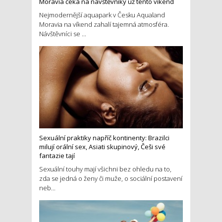
Moravia čeká na návštěvníky už tento víkend
Nejmodernější aquapark v Česku Aqualand
Moravia na víkend zahalí tajemná atmosféra.
Návštěvníci se ...
Sexuální praktiky napříč kontinenty: Brazilci
milují orální sex, Asiati skupinový, Češi své
fantazie tají
Sexuální touhy mají všichni bez ohledu na to,
zda se jedná o ženy či muže, o sociální postavení
neb...