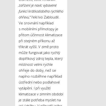
zařízení je navíc vybavené
funkcí krátkodobého rychlého
ohřevu,“
řekl Ivo Zabloudil.
Ve srovnání například
s mobilními přímotopy je
přitom účinnost klimatizace
při stejném příkonu až
třikrát vyšší. V zimě proto
může fungovat jako rychlý
doplňkový zdroj tepla, který
místnost velmi rychle
ohřeje do doby, než se
naplno rozběhne například
ústřední nebo podlahové
vytápění. I při využití
klimatizace v zimním období
je stále potřeba myslet na
její údržbu. V případě jejího