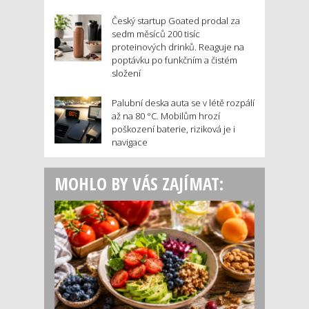
Český startup Goated prodal za
sedm měsíců 200 tisíc
proteinových drinků. Reaguje na
poptávku po funkčním a čistém
složení
Palubní deska auta se v létě rozpálí
až na 80 °C. Mobilům hrozí
poškození baterie, riziková je i
navigace
MOHLO BY VÁS ZAJÍMAT: