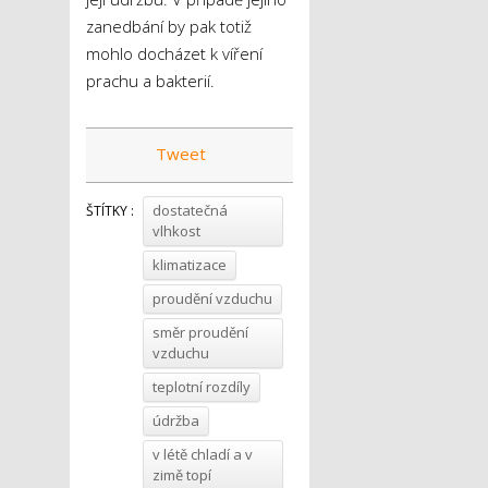
zanedbání by pak totiž
mohlo docházet k víření
prachu a bakterií.
Tweet
dostatečná
ŠTÍTKY :
vlhkost
klimatizace
proudění vzduchu
směr proudění
vzduchu
teplotní rozdíly
údržba
v létě chladí a v
zimě topí