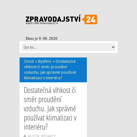
Dnes je 9. 08. 2026
Úvod
»
Bydlení
»
Dostatečná
vlhkost či směr proudění
vzduchu. Jak správně používat
klimatizaci v interiéru?
Dostatečná vlhkost či
směr proudění
vzduchu. Jak správně
používat klimatizaci v
interiéru?
AUTOR: REDAKCE