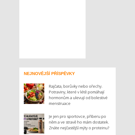
NEJNOVĚJŠÍ PŘÍSPĚVKY
Rajčata, borůvky nebo ořechy.
Potraviny, které v létě pomáhají
hormonům a ulevují od bolestivé
menstruace
Je jen pro sportovce, přiberu po
něm a ve stravě ho mám dostatek.
Znáte nejčastější mýty o proteinu?