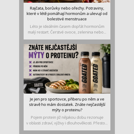
Rajčata, borůvky nebo ořechy. Potraviny,
které v létě pomáhají hormonům a ulevují od
bolestivé menstruace
Léto je ideálním časem dopřát hormonům
malý restart. Čerstvé ovoce, zelenina nebo...
Je jen pro sportovce, přiberu po něm a ve
stravě ho mám dostatek. Znáte nejčastější
mýty o proteinu?
Pojem protein již nějakou dobu rezonuje
v oblasti zdraví, výživy i dlouhověkosti. Přesto...