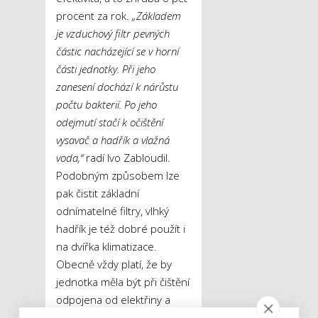
procent za rok.
„Základem
je vzduchový filtr pevných
částic nacházející se v horní
části jednotky. Při jeho
zanesení dochází k nárůstu
počtu bakterií. Po jeho
odejmutí stačí k očištění
vysavač a hadřík a vlažná
voda,“
radí Ivo Zabloudil.
Podobným způsobem lze
pak čistit základní
odnímatelné filtry, vlhký
hadřík je též dobré použít i
na dvířka klimatizace.
Obecně vždy platí, že by
jednotka měla být při čištění
odpojena od elektřiny a
filtry by se do ní měly vracet