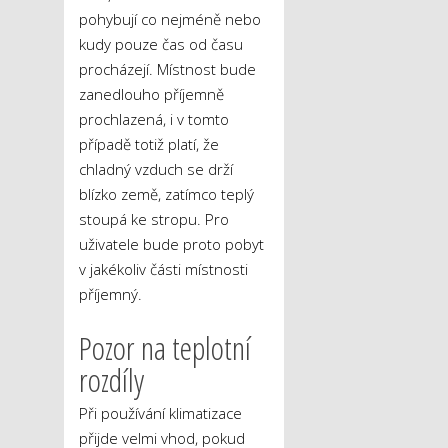
pohybují co nejméně nebo
kudy pouze čas od času
procházejí. Místnost bude
zanedlouho příjemně
prochlazená, i v tomto
případě totiž platí, že
chladný vzduch se drží
blízko země, zatímco teplý
stoupá ke stropu. Pro
uživatele bude proto pobyt
v jakékoliv části místnosti
příjemný.
Pozor na teplotní
rozdíly
Při používání klimatizace
přijde velmi vhod, pokud