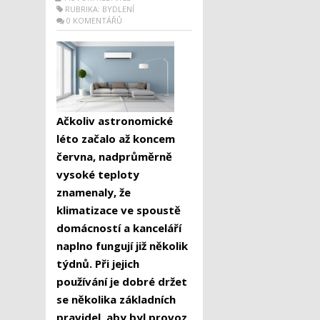
RUBRIKA:
BYDLENÍ
0 KOMENTÁŘŮ
Ačkoliv astronomické
léto začalo až koncem
června, nadprůměrně
vysoké teploty
znamenaly, že
klimatizace ve spoustě
domácností a kanceláří
naplno fungují již několik
týdnů. Při jejich
používání je dobré držet
se několika základních
pravidel, aby byl provoz