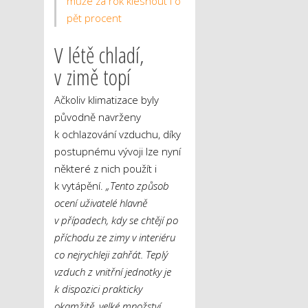
může za rok klesnout i o
pět procent
V létě chladí,
v zimě topí
Ačkoliv klimatizace byly
původně navrženy
k ochlazování vzduchu, díky
postupnému vývoji lze nyní
některé z nich použít i
k vytápění.
„Tento způsob
ocení uživatelé hlavně
v případech, kdy se chtějí po
příchodu ze zimy v interiéru
co nejrychleji zahřát. Teplý
vzduch z vnitřní jednotky je
k dispozici prakticky
okamžitě, velké množství