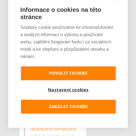
až v momentu, kdy jsou
Informace o cookies na této
úplně suché. Například
stránce
plazmový filtr je naopak
Soubory cookie používáme ke shromažďování
dobré čistit suchým
a analýze informací o výkonu a používání
štětcem, další přídavné filtry
webu, zajištění fungování funkcí ze sociálních
poté odborníci doporučují
médií a ke zlepšení a přizpůsobení obsahu a
po čase měnit. Zapomínat
reklam.
by se nemělo ani na
venkovní jednotku, základní
POVOLIT COOKIES
údržba se u ní provádí
především na podzim, kdy
Nastavení cookies
je dobré zbavit ji
spadaného listí z okolí.
ZAKÁZAT COOKIES
Jak se starat o chladicí
systém? Efektivita
zanedbané klimatizace