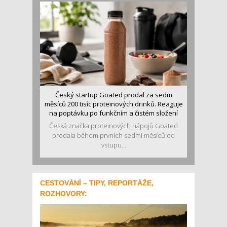
Český startup Goated prodal za sedm
měsíců 200 tisíc proteinových drinků. Reaguje
na poptávku po funkčním a čistém složení
Česká značka proteinových nápojů Goated
prodala během prvních sedmi měsíců od
vstupu...
CESTOVÁNÍ – TIPY, REPORTÁŽE,
ROZHOVORY: