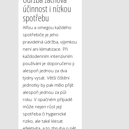
účinnost i nízkou
spotřebu
Alfou a omegou každého
spotřebiče je jeho
pravidelná údržba, výjimkou
není ani klimatizace. Při
každodenním intenzivním
používání je doporučeno ji
alespoň jednou za dva
týdny vysát. Větší čištění
jednotky by pak mělo přijít
alespoň jednou za půl
roku. V opačném případě
může nejen růst její
spotřeba či hygienické
riziko, ale také klesat
efektivita, a to zhruba o pět