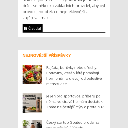
držet se několika základních pravidel, aby byl
provoz jednotek co nejefektivnější a
zajišťoval maxi...
Číst dál
NEJNOVĚJŠÍ PŘÍSPĚVKY
Rajčata, borůvky nebo ořechy.
Potraviny, které v létě pomáhají
hormonům a ulevují od bolestivé
menstruace
Je jen pro sportovce, přiberu po
něm a ve stravě ho mám dostatek.
Znáte nejčastější mýty o proteinu?
Český startup Goated prodal za
sedm měsíců 200 tisíc