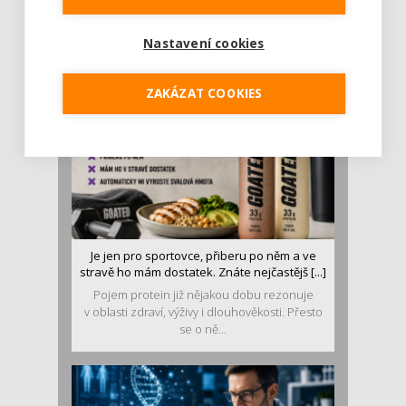
Léto je ideálním časem dopřát hormonům
malý restart. Čerstvé ovoce, zelenina nebo
Nastavení cookies
luštěniny jsou práv...
ZAKÁZAT COOKIES
Je jen pro sportovce, přiberu po něm a ve
stravě ho mám dostatek. Znáte nejčastějš [...]
Pojem protein již nějakou dobu rezonuje
v oblasti zdraví, výživy i dlouhověkosti. Přesto
se o ně...