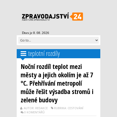
Dnes je 8. 08. 2026
teplotní rozdíly
Noční rozdíl teplot mezi
městy a jejich okolím je až 7
°C. Přehřívání metropolí
může řešit výsadba stromů i
zelené budovy
AUTOR: REDAKCE
RUBRIKA: CESTOVÁNÍ
0 KOMENTÁŘŮ