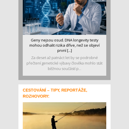
Geny nejsou osud. DNA longevity testy
mohou odhalit rizika dříve, než se objeví
první [...]
Za deset až patnáct let by se podrobné
přečtení genetické výbavy člověka mohlo stát
běžnou součástí p...
CESTOVÁNÍ – TIPY, REPORTÁŽE,
ROZHOVORY: