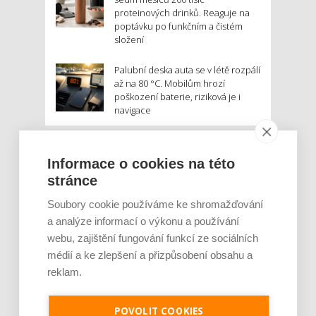
proteinových drinků. Reaguje na
poptávku po funkčním a čistém
složení
Palubní deska auta se v létě rozpálí
až na 80 °C. Mobilům hrozí
poškození baterie, riziková je i
navigace
MOHLO BY VÁS ZAJÍMAT:
Informace o cookies na této
stránce
Soubory cookie používáme ke shromažďování
a analýze informací o výkonu a používání
webu, zajištění fungování funkcí ze sociálních
médií a ke zlepšení a přizpůsobení obsahu a
reklam.
Rajčata, borůvky nebo ořechy. Potraviny,
POVOLIT COOKIES
které v létě pomáhají hormonům a ulevuj [...]