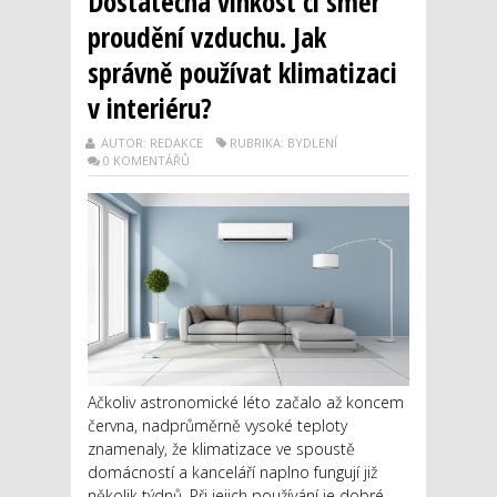
Dostatečná vlhkost či směr
proudění vzduchu. Jak
správně používat klimatizaci
v interiéru?
AUTOR: REDAKCE
RUBRIKA: BYDLENÍ
0 KOMENTÁŘŮ
Ačkoliv astronomické léto začalo až koncem
června, nadprůměrně vysoké teploty
znamenaly, že klimatizace ve spoustě
domácností a kanceláří naplno fungují již
několik týdnů. Při jejich používání je dobré