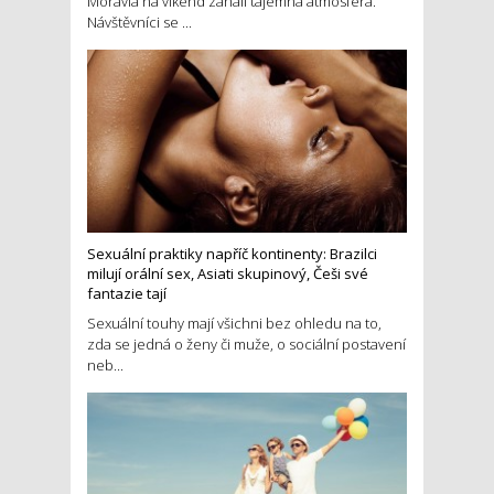
Moravia na víkend zahalí tajemná atmosféra.
Návštěvníci se ...
Sexuální praktiky napříč kontinenty: Brazilci
milují orální sex, Asiati skupinový, Češi své
fantazie tají
Sexuální touhy mají všichni bez ohledu na to,
zda se jedná o ženy či muže, o sociální postavení
neb...