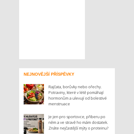
NEJNOVĚJŠÍ PŘÍSPĚVKY
Rajčata, borůvky nebo ořechy.
Potraviny, které v létě pomáhají
hormonům a ulevují od bolestivé
menstruace
Je jen pro sportovce, přiberu po
něm a ve stravě ho mám dostatek.
Znáte nejčastější mýty o proteinu?