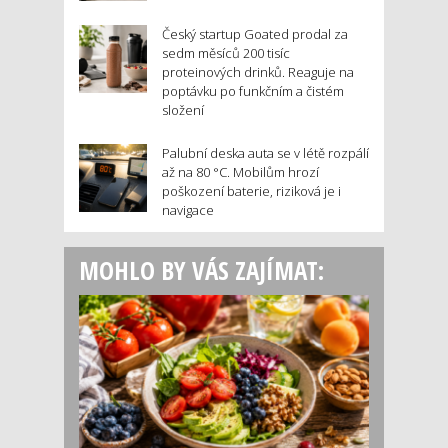
Český startup Goated prodal za
sedm měsíců 200 tisíc
proteinových drinků. Reaguje na
poptávku po funkčním a čistém
složení
Palubní deska auta se v létě rozpálí
až na 80 °C. Mobilům hrozí
poškození baterie, riziková je i
navigace
MOHLO BY VÁS ZAJÍMAT: