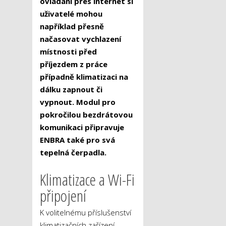
ovládání přes internet si
uživatelé mohou
například přesně
načasovat vychlazení
místnosti před
příjezdem z práce
případně klimatizaci na
dálku zapnout či
vypnout. Modul pro
pokročilou bezdrátovou
komunikaci připravuje
ENBRA také pro svá
tepelná čerpadla.
Klimatizace a Wi-Fi
připojení
K volitelnému příslušenství
klimatizačních zařízení