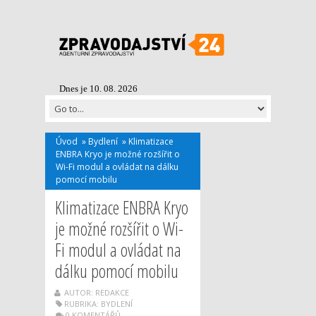
Dnes je 10. 08. 2026
Úvod
»
Bydlení
»
Klimatizace
ENBRA Kryo je možné rozšířit o
Wi-Fi modul a ovládat na dálku
pomocí mobilu
Klimatizace ENBRA Kryo
je možné rozšířit o Wi-
Fi modul a ovládat na
dálku pomocí mobilu
AUTOR: REDAKCE
RUBRIKA:
BYDLENÍ
0 KOMENTÁŘŮ