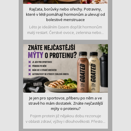
Rajčata, borůvky nebo ořechy. Potraviny,
které v létě pomáhají hormonům a ulevují od
bolestivé menstruace
Léto je ideálním časem dopřát hormonům
malý restart. Čerstvé ovoce, zelenina nebo...
Je jen pro sportovce, přiberu po něm a ve
stravě ho mám dostatek. Znáte nejčastější
mýty o proteinu?
Pojem protein již nějakou dobu rezonuje
v oblasti zdraví, výživy i dlouhověkosti. Přesto...