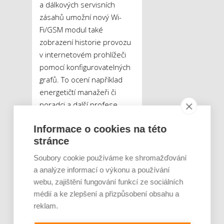
a dálkových servisních
zásahů umožní nový Wi-
Fi/GSM modul také
zobrazení historie provozu
v internetovém prohlížeči
pomocí konfigurovatelných
grafů. To ocení například
energetičtí manažeři či
poradci a další profese
zabývající se řízením a
Informace o cookies na této
analýzou úspor energie.
stránce
Soubory cookie používáme ke shromažďování
Tweet
a analýze informací o výkonu a používání
webu, zajištění fungování funkcí ze sociálních
klimatizace
ŠTÍTKY :
médií a ke zlepšení a přizpůsobení obsahu a
ovládání na dálku
reklam.
Wi-Fi modul