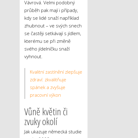
Vávrová. Velmi podobný
průběh pak mají i případy,
kdy se lidé snaží například
zhubnout – ve svých snech
se častěji setkávají s jídlem,
kterému se při změně
svého jídelníčku snaží
vyhnout.
Kvalitní zastínění zlepšuje
zdraví: zkvalitňuje
spánek a zvyšuje
pracovní výkon
Vůně květin či
zvuky okolí
Jak ukazuje německá studie