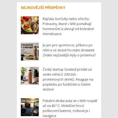
NEJNOVĚJŠÍ PŘÍSPĚVKY
Rajčata, borůvky nebo ořechy.
Potraviny, které v létě pomáhají
hormonům a ulevují od bolestivé
menstruace
Je jen pro sportovce, přiberu po
něm a ve stravě ho mám dostatek.
Znáte nejčastější mýty o proteinu?
Český startup Goated prodal za
sedm měsíců 200 tisíc
proteinových drinků. Reaguje na
poptávku po funkčním a čistém
složení
Palubní deska auta se v létě rozpálí
až na 80 °C. Mobilům hrozí
poškození baterie, riziková je i
navigace