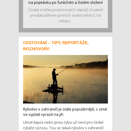
na poptávku po funkčním a čistém složení
Česká značka proteinových nápojů Goated
prodala během prvních sedmi měsíců od
vstupu...
CESTOVÁNÍ – TIPY, REPORTÁŽE,
ROZHOVORY:
Rybolov v zahraničí je stále populárnější, v zimě
se vyplatí vyrazit na jih
Ulovit kapra nebo jinou rybu už není pro české
rybáře výzvou. Tou se stává rybolov v zahraničí.