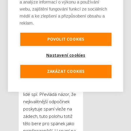
a analýze informací o výkonu a používání
kvalitních oken k tomu
webu, zajištění fungování funkcí ze sociálních
napomohou také venkovní
médií a ke zlepšení a přizpůsobení obsahu a
rolety, které místnost nejen
reklam.
maximálně zastíní, ale i
odizolují od okolních ruchů.
POVOLIT COOKIES
Hladinu hluku dovedou snížit
až o 16 dB,“
říká Lubomír
Valenta.
Nastavení cookies
Polohy spánku
ZAKÁZAT COOKIES
Četné diskuze se vedou
též ohledně poloh, v nichž
lidé spí. Převládá názor, že
nejkvalitnější odpočinek
poskytuje spaní vleže na
zádech, tuto polohu totiž
tělo bere pro spánek jako
nejpřirozenější. U spaní na