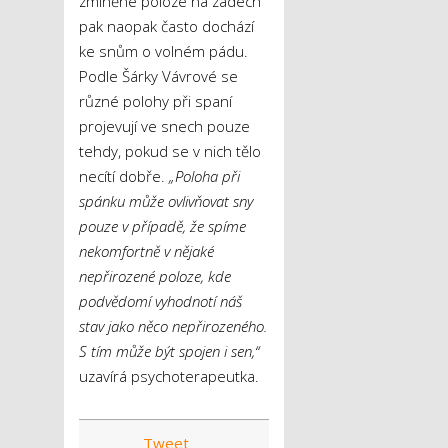
zmíněné poloze na zádech
pak naopak často dochází
ke snům o volném pádu.
Podle Šárky Vávrové se
různé polohy při spaní
projevují ve snech pouze
tehdy, pokud se v nich tělo
necítí dobře.
„Poloha při
spánku může ovlivňovat sny
pouze v případě, že spíme
nekomfortně v nějaké
nepřirozené poloze, kde
podvědomí vyhodnotí náš
stav jako něco nepřirozeného.
S tím může být spojen i sen,“
uzavírá psychoterapeutka.
Tweet