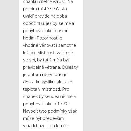
spánku citelně vzrůst. Na
prvním místě se často
uvádí pravidelná doba
odpočinku, jež by se měla
pohybovat okolo osmi
hodin. Pozornost je
vhodné věnovat i samotné
ložnici. Místnost, ve které
se spí, by totiž měla být
pravidelně větraná. Důležitý
je přitom nejen přísun
dostatku kyslíku, ale také
teplota v místnosti. Pro
spánek by se ideálně měla
pohybovat okolo 17 °C.
Navodit tyto podmínky však
může být především
v nadcházejících letních