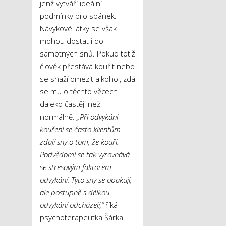
jenž vytváří ideální
podmínky pro spánek.
Návykové látky se však
mohou dostat i do
samotných snů. Pokud totiž
člověk přestává kouřit nebo
se snaží omezit alkohol, zdá
se mu o těchto věcech
daleko častěji než
normálně.
„Při odvykání
kouření se často klientům
zdají sny o tom, že kouří.
Podvědomí se tak vyrovnává
se stresovým faktorem
odvykání. Tyto sny se opakují,
ale postupně s délkou
odvykání odcházejí,“
říká
psychoterapeutka Šárka