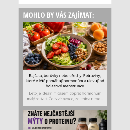
MOHLO BY VÁS ZAJÍMAT:
Rajčata, borůvky nebo ořechy. Potraviny,
které v létě pomáhají hormonům a ulevují od
bolestivé menstruace
Léto je ideálním časem dopřát hormonům
malý restart. Čerstvé ovoce, zelenina nebo...