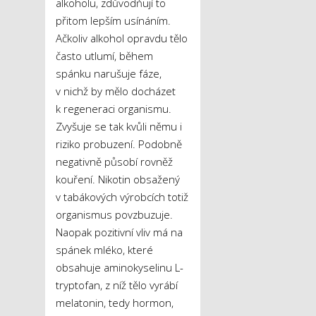
alkoholu, zdůvodňují to
přitom lepším usínáním.
Ačkoliv alkohol opravdu tělo
často utlumí, během
spánku narušuje fáze,
v nichž by mělo docházet
k regeneraci organismu.
Zvyšuje se tak kvůli němu i
riziko probuzení. Podobně
negativně působí rovněž
kouření. Nikotin obsažený
v tabákových výrobcích totiž
organismus povzbuzuje.
Naopak pozitivní vliv má na
spánek mléko, které
obsahuje aminokyselinu L-
tryptofan, z níž tělo vyrábí
melatonin, tedy hormon,