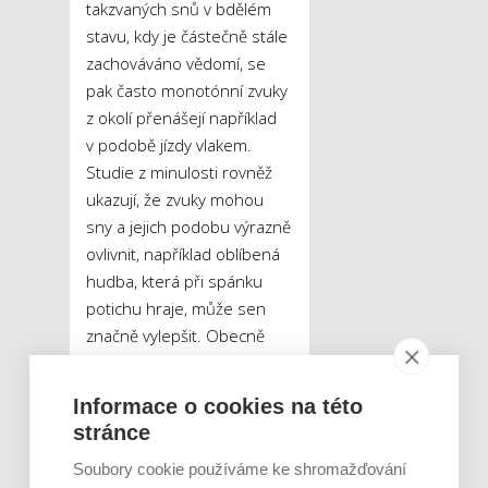
takzvaných snů v bdělém
stavu, kdy je částečně stále
zachováváno vědomí, se
pak často monotónní zvuky
z okolí přenášejí například
v podobě jízdy vlakem.
Studie z minulosti rovněž
ukazují, že zvuky mohou
sny a jejich podobu výrazně
ovlivnit, například oblíbená
hudba, která při spánku
potichu hraje, může sen
značně vylepšit. Obecně
však platí, že pro nastolení
co nejpřirozenějších snů je
Informace o cookies na této
vhodná dostatečná izolace
stránce
od okolních zvuků,
Soubory cookie používáme ke shromažďování
především zvenčí.
„Kromě