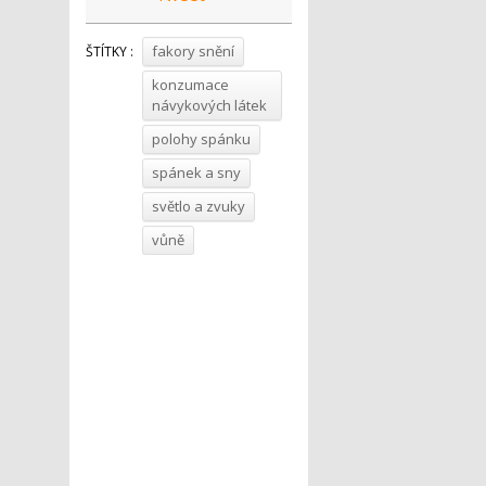
fakory snění
ŠTÍTKY :
konzumace
návykových látek
polohy spánku
spánek a sny
světlo a zvuky
vůně