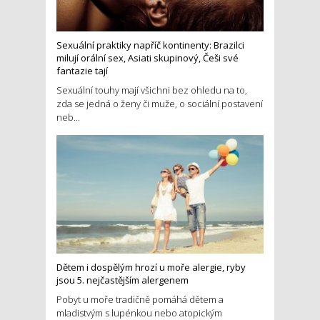
Sexuální praktiky napříč kontinenty: Brazilci
milují orální sex, Asiati skupinový, Češi své
fantazie tají
Sexuální touhy mají všichni bez ohledu na to,
zda se jedná o ženy či muže, o sociální postavení
neb...
Dětem i dospělým hrozí u moře alergie, ryby
jsou 5. nejčastějším alergenem
Pobyt u moře tradičně pomáhá dětem a
mladistvým s lupénkou nebo atopickým