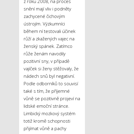
z roku 2008, na proces
snění mají vliv i podněty
zachycené čichovým
ústrojím. Výzkumníci
během ní testovali účinek
růží a zkažených vajec na
ženský spánek. Zatímco
růže ženám navodily
pozitivní sny, v případě
vajíček si ženy stěžovaly, že
nádech snů byl negativní.
Podle odborníků to souvisí
také s tím, že příjemné
vůně se pozitivně projeví na
lidské emoční stránce.
Limbický mozkový systém
totiž kromě schopnosti
přijímat vůně a pachy