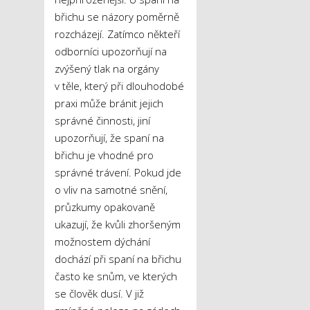
břichu se názory poměrně
rozcházejí. Zatímco někteří
odborníci upozorňují na
zvýšený tlak na orgány
v těle, který při dlouhodobé
praxi může bránit jejich
správné činnosti, jiní
upozorňují, že spaní na
břichu je vhodné pro
správné trávení. Pokud jde
o vliv na samotné snění,
průzkumy opakovaně
ukazují, že kvůli zhoršeným
možnostem dýchání
dochází při spaní na břichu
často ke snům, ve kterých
se člověk dusí. V již