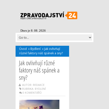
Dnes je 8. 08. 2026
Úvod
»
Bydlení
»
Jak ovlivňují
různé faktory náš spánek a sny?
Jak ovlivňují různé
faktory náš spánek a
sny?
AUTOR: REDAKCE
RUBRIKA:
BYDLENÍ
0 KOMENTÁŘŮ