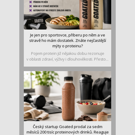
Je jen pro sportovce, přiberu po něm a ve
stravě ho mám dostatek. Znáte nejčastější
mýty o proteinu?
Pojem protein již nějakou dobu rezonuje
v oblasti zdraví, výživy i dlouhověkosti. Přesto...
Český startup Goated prodal za sedm
měsíců 200 tisíc proteinových drinků. Reaguje