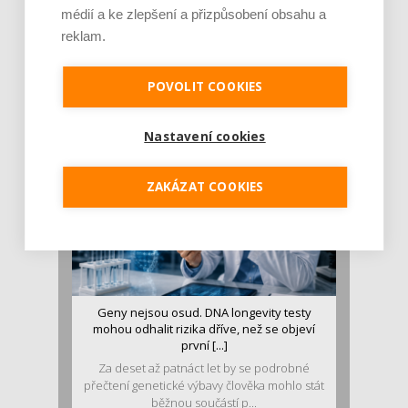
médií a ke zlepšení a přizpůsobení obsahu a
Je jen pro sportovce, přiberu po něm a ve
reklam.
stravě ho mám dostatek. Znáte nejčastějš [...]
Pojem protein již nějakou dobu rezonuje
POVOLIT COOKIES
v oblasti zdraví, výživy i dlouhověkosti. Přesto
se o ně...
Nastavení cookies
ZAKÁZAT COOKIES
Geny nejsou osud. DNA longevity testy
mohou odhalit rizika dříve, než se objeví
první [...]
Za deset až patnáct let by se podrobné
přečtení genetické výbavy člověka mohlo stát
běžnou součástí p...