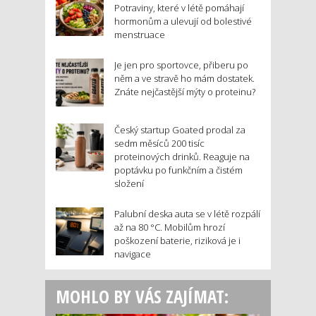
Potraviny, které v létě pomáhají
hormonům a ulevují od bolestivé
menstruace
Je jen pro sportovce, přiberu po
něm a ve stravě ho mám dostatek.
Znáte nejčastější mýty o proteinu?
Český startup Goated prodal za
sedm měsíců 200 tisíc
proteinových drinků. Reaguje na
poptávku po funkčním a čistém
složení
Palubní deska auta se v létě rozpálí
až na 80 °C. Mobilům hrozí
poškození baterie, riziková je i
navigace
MOHLO BY VÁS ZAJÍMAT: