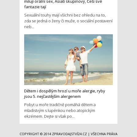
milují orální sex, Asiati skupinový, Češi své
fantazie tají
Sexuální touhy mají všichni bez ohledu na to,
zda se jedná o ženy či muže, o sociální postavení
neb...
Dětem i dospělým hrozí u moře alergie, ryby
jsou 5. nejčastějším alergenem
Pobyt u moře tradičně pomáhá dětem a
mladistvým s lupénkou nebo atopickým
ekzémem. Dejte si však po...
COPYRIGHT © 2014
ZPRAVODAJSTVÍ24.CZ
| VŠECHNA PRÁVA