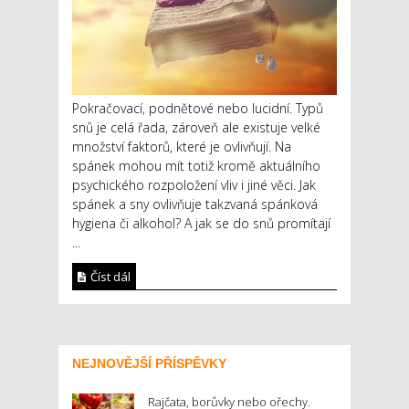
Pokračovací, podnětové nebo lucidní. Typů
snů je celá řada, zároveň ale existuje velké
množství faktorů, které je ovlivňují. Na
spánek mohou mít totiž kromě aktuálního
psychického rozpoložení vliv i jiné věci. Jak
spánek a sny ovlivňuje takzvaná spánková
hygiena či alkohol? A jak se do snů promítají
...
Číst dál
NEJNOVĚJŠÍ PŘÍSPĚVKY
Rajčata, borůvky nebo ořechy.