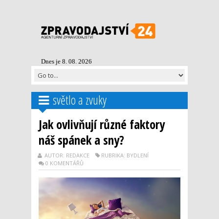
Dnes je 8. 08. 2026
světlo a zvuky
Jak ovlivňují různé faktory
náš spánek a sny?
AUTOR: REDAKCE
RUBRIKA: BYDLENÍ
0 KOMENTÁŘŮ