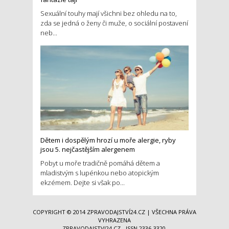
Sexuální touhy mají všichni bez ohledu na to,
zda se jedná o ženy či muže, o sociální postavení
neb...
Dětem i dospělým hrozí u moře alergie, ryby
jsou 5. nejčastějším alergenem
Pobyt u moře tradičně pomáhá dětem a
mladistvým s lupénkou nebo atopickým
ekzémem. Dejte si však po...
COPYRIGHT © 2014
ZPRAVODAJSTVÍ24.CZ
| VŠECHNA PRÁVA
VYHRAZENA
ZPRAVODAJSTVI24.CZ - ISSN 2336-3320,