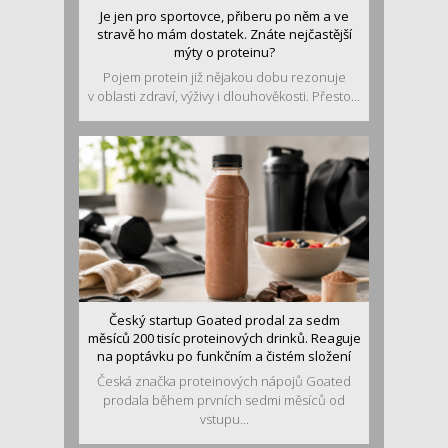
Je jen pro sportovce, přiberu po něm a ve
stravě ho mám dostatek. Znáte nejčastější
mýty o proteinu?
Pojem protein již nějakou dobu rezonuje
v oblasti zdraví, výživy i dlouhověkosti. Přesto...
Český startup Goated prodal za sedm
měsíců 200 tisíc proteinových drinků. Reaguje
na poptávku po funkčním a čistém složení
Česká značka proteinových nápojů Goated
prodala během prvních sedmi měsíců od
vstupu...