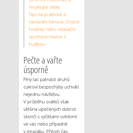
recyklujte obaly
Tipy na praktické a
nevšední Vánoce: Chytré
hodinky nebo relaxační
sprchová hlavice s
hudbou
Pečte a vařte
úsporně
Plný tác patnácti druhů
cukroví bezpochyby uchvátí
nejednu návštěvu.
V průběhu svátků však
většina upečených dobrot
skončí s výčitkami svědomí
ve vás nebo případně
v mrazáku. Přitom čas,