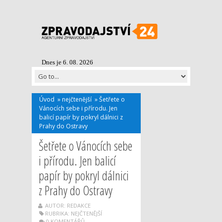
Dnes je 6. 08. 2026
Úvod
»
nejčtenější
»
Šetřete o
Vánocích sebe i přírodu. Jen
balicí papír by pokryl dálnici z
Prahy do Ostravy
Šetřete o Vánocích sebe
i přírodu. Jen balicí
papír by pokryl dálnici
z Prahy do Ostravy
AUTOR: REDAKCE
RUBRIKA:
NEJČTENĚJŠÍ
0 KOMENTÁŘŮ