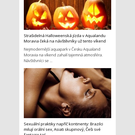
Strašidelná Halloweenská jízda v Aqualandu
Moravia čeká na návštěvníky už tento víkend
Nejmodernější aquapark v Česku Aqualand
Moravia na víkend zahalí tajemná atmosféra.
Návštěvníci se ...
Sexuální praktiky napříč kontinenty: Brazilci
milují orální sex, Asiati skupinový, Češi své
fantazie tají