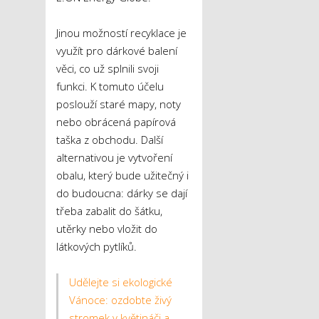
Jinou možností recyklace je
využít pro dárkové balení
věci, co už splnili svoji
funkci. K tomuto účelu
poslouží staré mapy, noty
nebo obrácená papírová
taška z obchodu. Další
alternativou je vytvoření
obalu, který bude užitečný i
do budoucna: dárky se dají
třeba zabalit do šátku,
utěrky nebo vložit do
látkových pytlíků.
Udělejte si ekologické
Vánoce: ozdobte živý
stromek v květináči a