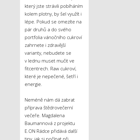
který jste strávili pobíháním
kolem plotny, by šel využít i
lépe. Pokud se omezíte na
pár druhů a do svého
portfolia vánočního cukroví
zahrnete i zdravější
varianty, nebudete se
v lednu muset mučit ve
fitcentrech. Raw cukroví,
které je nepečené, šetří i
energie.
Neméně nám dá zabrat
příprava štědrovečerní
večeře. Magdalena
Baumannová z projektu
E.ON Rádce přidává další
tipy, jak si počínat při