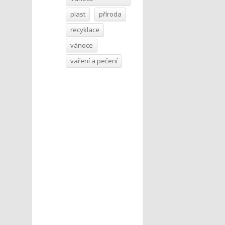
plast
příroda
recyklace
vánoce
vaření a pečení