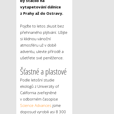
by stačilo na
vytapetování dálnice
z Prahy až do Ostravy.
Pojďte to letos zkusit bez
přehnaného plýtvání. Užijte
si klidnou vánoční
atmosféru už v době
adventu, ulevte přírodě a
ušetřete své peněžence.
Šťastné a plastové
Podle letošní studie
ekologů z Univerzity of
California zveřejněné
v odborném časopise
Science Advances
jsme
doposud vyrobili asi 8 300