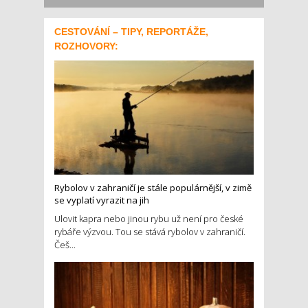
CESTOVÁNÍ – TIPY, REPORTÁŽE,
ROZHOVORY:
Rybolov v zahraničí je stále populárnější, v zimě
se vyplatí vyrazit na jih
Ulovit kapra nebo jinou rybu už není pro české
rybáře výzvou. Tou se stává rybolov v zahraničí.
Češ...