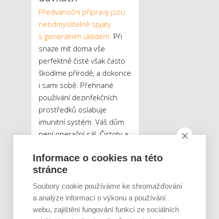
Předvánoční přípravy jsou
neodmyslitelně spjaty
s generálním úklidem.
Při
snaze mít doma vše
perfektně čisté však často
škodíme přírodě, a dokonce
i sami sobě. Přehnané
používání dezinfekčních
prostředků oslabuje
imunitní systém. Váš dům
není operační sál. Čistoty a
dostatečné hygieny
Informace o cookies na této
dosáhnete i za pomoci
stránce
obyčejného octa.
Soubory cookie používáme ke shromažďování
Pokud se bez chemických
a analýze informací o výkonu a používání
čisticích přípravků přesto
webu, zajištění fungování funkcí ze sociálních