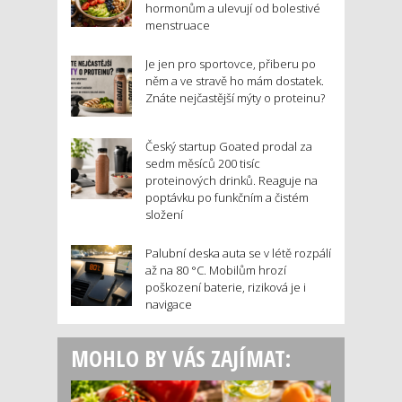
hormonům a ulevují od bolestivé
menstruace
Je jen pro sportovce, přiberu po
něm a ve stravě ho mám dostatek.
Znáte nejčastější mýty o proteinu?
Český startup Goated prodal za
sedm měsíců 200 tisíc
proteinových drinků. Reaguje na
poptávku po funkčním a čistém
složení
Palubní deska auta se v létě rozpálí
až na 80 °C. Mobilům hrozí
poškození baterie, riziková je i
navigace
MOHLO BY VÁS ZAJÍMAT: