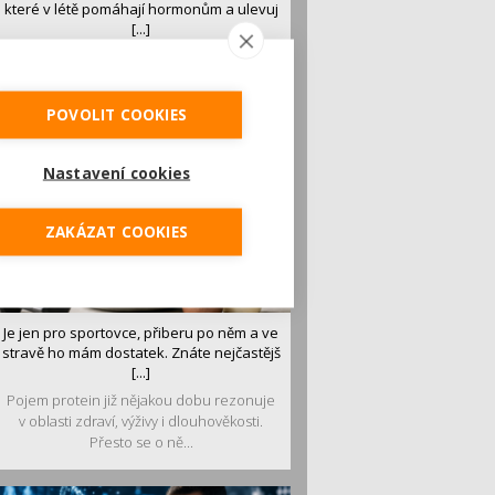
které v létě pomáhají hormonům a ulevuj
[...]
Léto je ideálním časem dopřát hormonům
malý restart. Čerstvé ovoce, zelenina nebo
luštěniny jsou práv...
POVOLIT COOKIES
Nastavení cookies
ZAKÁZAT COOKIES
Je jen pro sportovce, přiberu po něm a ve
stravě ho mám dostatek. Znáte nejčastějš
[...]
Pojem protein již nějakou dobu rezonuje
v oblasti zdraví, výživy i dlouhověkosti.
Přesto se o ně...