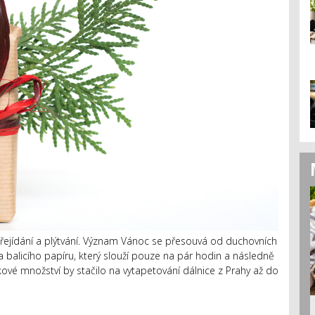
 přejídání a plýtvání. Význam Vánoc se přesouvá od duchovních
balicího papíru, který slouží pouze na pár hodin a následně
vé množství by stačilo na vytapetování dálnice z Prahy až do