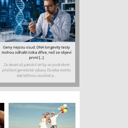
Geny nejsou osud. DNA longevity testy
mohou odhalit rizika dříve, než se objeví
první [...]
Za deset až patnáct let by se podrobné
přečtení genetické výbavy člověka mohlo
stát běžnou součástí p...