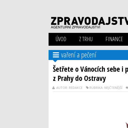
ÚVOD
Z TRHU
FINANCE
vaření a pečení
Šetřete o Vánocích sebe i př
z Prahy do Ostravy
AUTOR: REDAKCE
RUBRIKA: NEJČTENĚJŠÍ