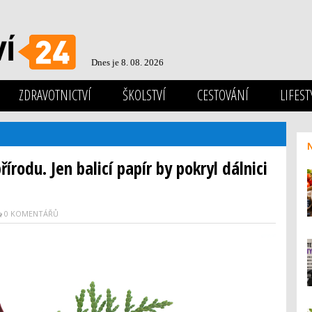
Dnes je 8. 08. 2026
ZDRAVOTNICTVÍ
ŠKOLSTVÍ
CESTOVÁNÍ
LIFEST
írodu. Jen balicí papír by pokryl dálnici
0 KOMENTÁŘŮ