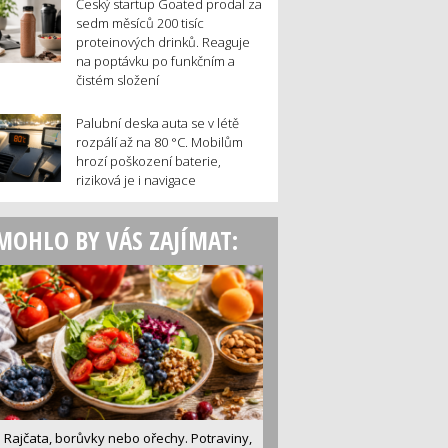
Český startup Goated prodal za
sedm měsíců 200 tisíc
proteinových drinků. Reaguje
na poptávku po funkčním a
čistém složení
Palubní deska auta se v létě
rozpálí až na 80 °C. Mobilům
hrozí poškození baterie,
riziková je i navigace
MOHLO BY VÁS ZAJÍMAT:
Rajčata, borůvky nebo ořechy. Potraviny,