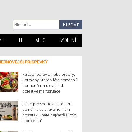
YLE
IT
AUTO
BYDLENÍ
NEJNOVĚJŠÍ PŘÍSPĚVKY
Rajčata, borůvky nebo ořechy.
Potraviny, které v létě pomáhají
hormonům a ulevují od
bolestivé menstruace
Je jen pro sportovce, přiberu
po něm a ve stravě ho mám
dostatek. Znáte nejčastější mýty
o proteinu?