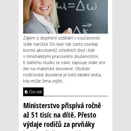
Zájem o doplnění vzdělání v současnosti
stále narůstá. Do lavic tak často usedají
kromě absolventů středních škol i lidé
s mnohaletými pracovními zkušenostmi.
K dalšímu studiu se navíc zapisuje stále více
žen na mateřské dovolené. Období
rodičovské dovolené je totiž ideální doba,
kdy může žena zvýšit...
Číst dál
Ministerstvo přispívá ročně
až 51 tisíc na dítě. Přesto
výdaje rodičů za prvňáky