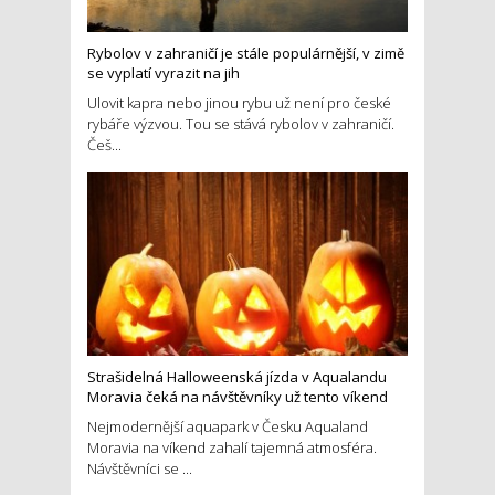
Rybolov v zahraničí je stále populárnější, v zimě
se vyplatí vyrazit na jih
Ulovit kapra nebo jinou rybu už není pro české
rybáře výzvou. Tou se stává rybolov v zahraničí.
Češ...
Strašidelná Halloweenská jízda v Aqualandu
Moravia čeká na návštěvníky už tento víkend
Nejmodernější aquapark v Česku Aqualand
Moravia na víkend zahalí tajemná atmosféra.
Návštěvníci se ...