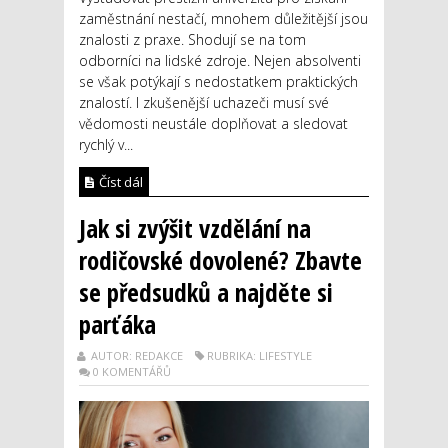
zaměstnání nestačí, mnohem důležitější jsou
znalosti z praxe. Shodují se na tom
odborníci na lidské zdroje. Nejen absolventi
se však potýkají s nedostatkem praktických
znalostí. I zkušenější uchazeči musí své
vědomosti neustále doplňovat a sledovat
rychlý v...
Číst dál
Jak si zvýšit vzdělání na
rodičovské dovolené? Zbavte
se předsudků a najděte si
parťáka
AUTOR: REDAKCE
RUBRIKA: LIFESTYLE
0 KOMENTÁŘŮ