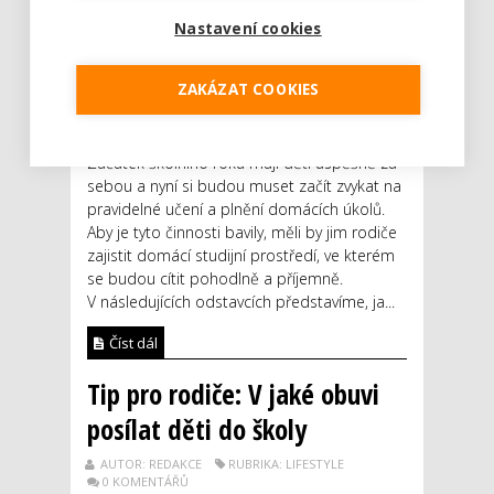
Nastavení cookies
ZAKÁZAT COOKIES
Začátek školního roku mají děti úspěšně za
sebou a nyní si budou muset začít zvykat na
pravidelné učení a plnění domácích úkolů.
Aby je tyto činnosti bavily, měli by jim rodiče
zajistit domácí studijní prostředí, ve kterém
se budou cítit pohodlně a příjemně.
V následujících odstavcích představíme, ja...
Číst dál
Tip pro rodiče: V jaké obuvi
posílat děti do školy
AUTOR: REDAKCE
RUBRIKA: LIFESTYLE
0 KOMENTÁŘŮ