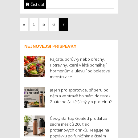
Číst dál
«
1
5
6
7
NEJNOVĚJŠÍ PŘÍSPĚVKY
Rajčata, borůvky nebo ořechy.
Potraviny, které v létě pomáhají
hormonům a ulevují od bolestivé
menstruace
Je jen pro sportovce, přiberu po
něm a ve stravě ho mám dostatek.
Znáte nejčastější mýty o proteinu?
Český startup Goated prodal za
sedm měsíců 200 tisíc
proteinových drinků. Reaguje na
poptávku po funkčním a čistém