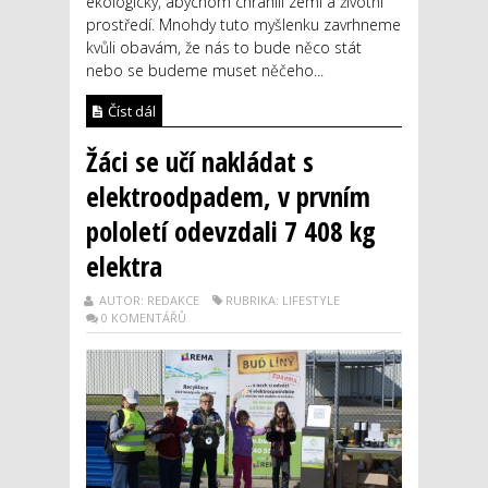
ekologicky, abychom chránili zemi a životní
prostředí. Mnohdy tuto myšlenku zavrhneme
kvůli obavám, že nás to bude něco stát
nebo se budeme muset něčeho...
Číst dál
Žáci se učí nakládat s
elektroodpadem, v prvním
pololetí odevzdali 7 408 kg
elektra
AUTOR: REDAKCE
RUBRIKA: LIFESTYLE
0 KOMENTÁŘŮ