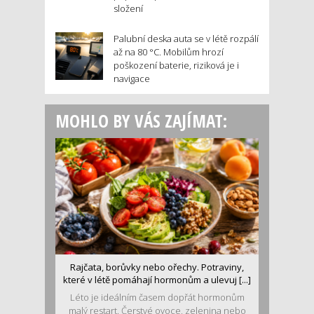
složení
Palubní deska auta se v létě rozpálí
až na 80 °C. Mobilům hrozí
poškození baterie, riziková je i
navigace
MOHLO BY VÁS ZAJÍMAT:
Rajčata, borůvky nebo ořechy. Potraviny,
které v létě pomáhají hormonům a ulevuj [...]
Léto je ideálním časem dopřát hormonům
malý restart. Čerstvé ovoce, zelenina nebo