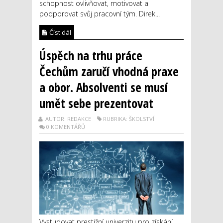
schopnost ovlivňovat, motivovat a
podporovat svůj pracovní tým. Direk...
Číst dál
Úspěch na trhu práce
Čechům zaručí vhodná praxe
a obor. Absolventi se musí
umět sebe prezentovat
AUTOR: REDAKCE
RUBRIKA: ŠKOLSTVÍ
0 KOMENTÁŘŮ
Vystudovat prestižní univerzitu pro získání