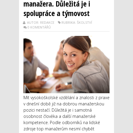
manažera. Důležitá je i
spolupráce a týmovost
AUTOR: REDAKCE
RUBRIKA: ŠKOLSTVÍ
0 KOMENTÁŘŮ
Mít vysokoškolské vzdělání a znalosti z praxe
v dnešní době již na dobrou manažerskou
pozici nestačí. Důležitá je i samotná
osobnost člověka a další manažerské
kompetence. Podle odborníků na lidské
zdroje top manažerům nesmí chybět