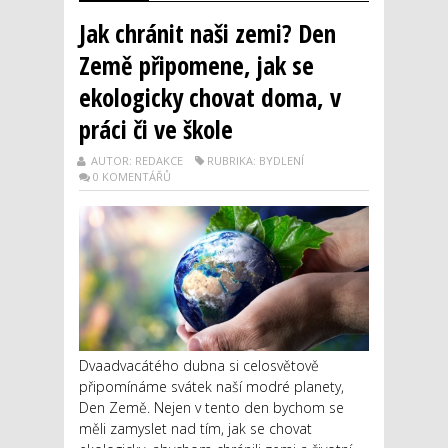
Jak chránit naši zemi? Den
Země připomene, jak se
ekologicky chovat doma, v
práci či ve škole
AUTOR: REDAKCE
RUBRIKA: BYDLENÍ
0 KOMENTÁŘŮ
Dvaadvacátého dubna si celosvětově
připomínáme svátek naší modré planety,
Den Země. Nejen v tento den bychom se
měli zamyslet nad tím, jak se chovat