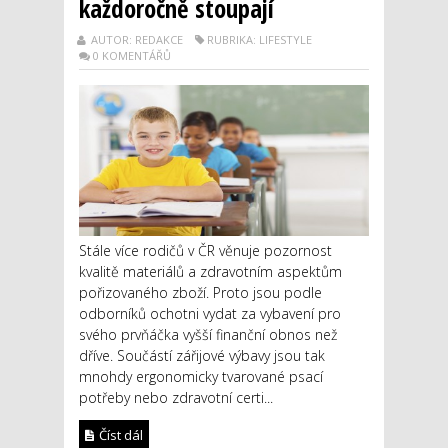
každoročně stoupají
AUTOR: REDAKCE
RUBRIKA: LIFESTYLE
0 KOMENTÁŘŮ
Stále více rodičů v ČR věnuje pozornost
kvalitě materiálů a zdravotním aspektům
pořizovaného zboží. Proto jsou podle
odborníků ochotni vydat za vybavení pro
svého prvňáčka vyšší finanční obnos než
dříve. Součástí zářijové výbavy jsou tak
mnohdy ergonomicky tvarované psací
potřeby nebo zdravotní certi...
Číst dál