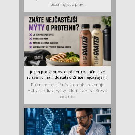
luštěniny jsou práv...
Je jen pro sportovce, přiberu po něm a ve
stravě ho mám dostatek. Znáte nejčastějš [...]
Pojem protein již nějakou dobu rezonuje
v oblasti zdraví, výživy i dlouhověkosti. Přesto
se o ně...