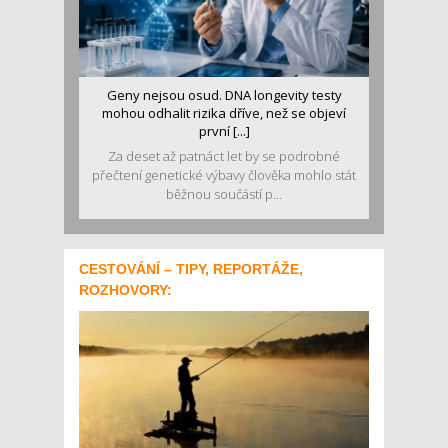
Geny nejsou osud. DNA longevity testy
mohou odhalit rizika dříve, než se objeví
první [...]
Za deset až patnáct let by se podrobné
přečtení genetické výbavy člověka mohlo stát
běžnou součástí p...
CESTOVÁNÍ – TIPY, REPORTÁŽE,
ROZHOVORY: