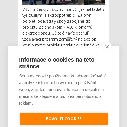
Děti na českých školách se učí, jak nakládat s
vysloužilými elektrospotřebiči. Za první
pololetí odevzdaly školy zapojené do
projektu Zelená škola 7 408 kilogramů
elektroodpadu. Učitelé navíc oceňují
vzdělávací program zaměřený na ekologii,
který v rámci projektu prakticky přispívá ke
zvýšení sběru e...
Informace o cookies na této
Číst dál
stránce
Tip pro rodiče na nový školní
Soubory cookie používáme ke shromažďování
rok: Jak zařídit dítěti studijní
a analýze informací o výkonu a používání
webu, zajištění fungování funkcí ze sociálních
prostředí i v dětském
médií a ke zlepšení a přizpůsobení obsahu a
pokojíčku
reklam.
AUTOR: REDAKCE
RUBRIKA: LIFESTYLE
0 KOMENTÁŘŮ
POVOLIT COOKIES