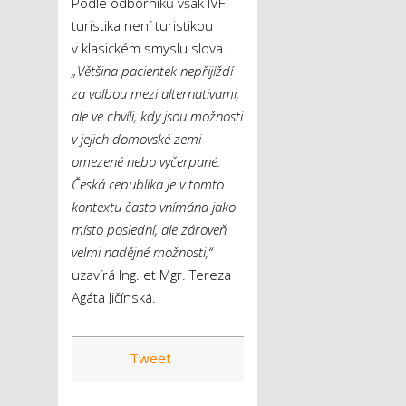
Podle odborníků však IVF
turistika není turistikou
v klasickém smyslu slova.
„Většina pacientek nepřijíždí
za volbou mezi alternativami,
ale ve chvíli, kdy jsou možnosti
v jejich domovské zemi
omezené nebo vyčerpané.
Česká republika je v tomto
kontextu často vnímána jako
místo poslední, ale zároveň
velmi nadějné možnosti,“
uzavírá Ing. et Mgr. Tereza
Agáta Jičínská.
Tweet