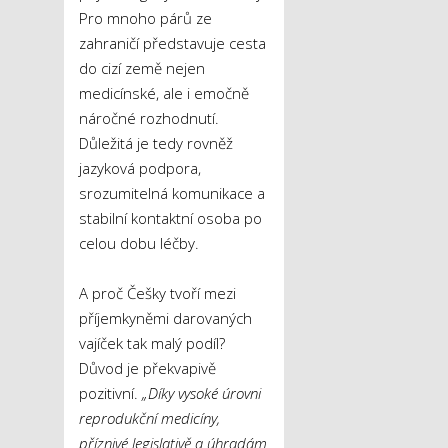
Pro mnoho párů ze
zahraničí představuje cesta
do cizí země nejen
medicínské, ale i emočně
náročné rozhodnutí.
Důležitá je tedy rovněž
jazyková podpora,
srozumitelná komunikace a
stabilní kontaktní osoba po
celou dobu léčby.
A proč Češky tvoří mezi
příjemkyněmi darovaných
vajíček tak malý podíl?
Důvod je překvapivě
pozitivní.
„Díky vysoké úrovni
reprodukční medicíny,
příznivé legislativě a úhradám