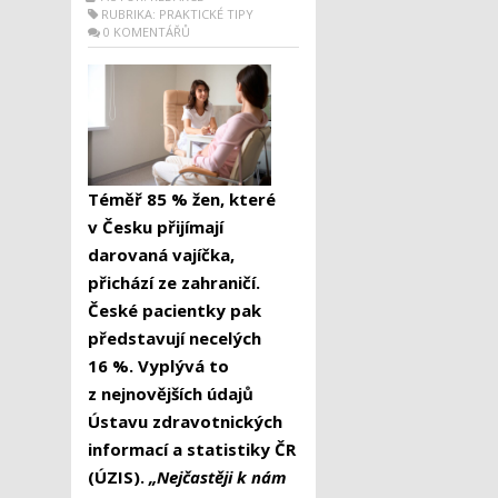
RUBRIKA:
PRAKTICKÉ TIPY
0 KOMENTÁŘŮ
Téměř 85 % žen, které
v Česku přijímají
darovaná vajíčka,
přichází ze zahraničí.
České pacientky pak
představují necelých
16 %. Vyplývá to
z nejnovějších údajů
Ústavu zdravotnických
informací a statistiky ČR
(ÚZIS).
„Nejčastěji k nám