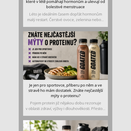
které v létě pomáhají hormonům a ulevují od
bolestivé menstruace
Léto je ideálním časem dopřát hormonům
malý restart. Čerstvé ovoce, zelenina nebo...
Je jen pro sportovce, přiberu po něm a ve
stravě ho mám dostatek. Znáte nejčastější
mýty o proteinu?
Pojem protein již nějakou dobu rezonuje
v oblasti zdraví, výživy i dlouhověkosti. Přesto...