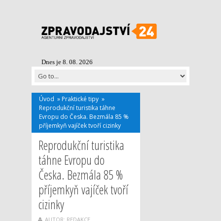
Dnes je 8. 08. 2026
Úvod
»
Praktické tipy
»
Reprodukční turistika táhne
Evropu do Česka. Bezmála 85 %
příjemkyň vajíček tvoří cizinky
Reprodukční turistika
táhne Evropu do
Česka. Bezmála 85 %
příjemkyň vajíček tvoří
cizinky
AUTOR: REDAKCE