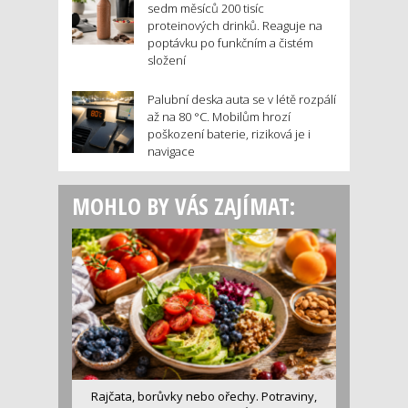
sedm měsíců 200 tisíc
proteinových drinků. Reaguje na
poptávku po funkčním a čistém
složení
Palubní deska auta se v létě rozpálí
až na 80 °C. Mobilům hrozí
poškození baterie, riziková je i
navigace
MOHLO BY VÁS ZAJÍMAT:
Rajčata, borůvky nebo ořechy. Potraviny,