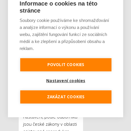
Informace o cookies na této
Současně však roste tlak na
stránce
kapacity center i dárcovské
Soubory cookie používáme ke shromažďování
programy. Podle odborníků
a analýze informací o výkonu a používání
je klíčová transparentnost
webu, zajištění fungování funkcí ze sociálních
a etická rovnováha mezi
médií a ke zlepšení a přizpůsobení obsahu a
dostupností léčby,
reklam.
ochranou dárců a zájmem
pacientek. Zahraniční
POVOLIT COOKIES
pacienti současně využívají
další služby, jako je
ubytování nebo gastro,
Nastavení cookies
čímž vytvářejí další
ekonomický přínos.
ZAKÁZAT COOKIES
Pokud jde o legislativní
nastavení, podle odborníků
jsou české zákony v oblasti