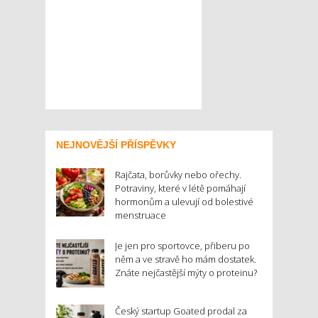
NEJNOVĚJŠÍ PŘÍSPĚVKY
Rajčata, borůvky nebo ořechy.
Potraviny, které v létě pomáhají
hormonům a ulevují od bolestivé
menstruace
Je jen pro sportovce, přiberu po
něm a ve stravě ho mám dostatek.
Znáte nejčastější mýty o proteinu?
Český startup Goated prodal za