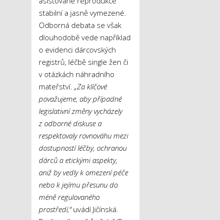
asistované reprodukce
stabilní a jasně vymezené.
Odborná debata se však
dlouhodobě vede například
o evidenci dárcovských
registrů, léčbě single žen či
v otázkách náhradního
mateřství.
„Za klíčové
považujeme, aby případné
legislativní změny vycházely
z odborné diskuse a
respektovaly rovnováhu mezi
dostupností léčby, ochranou
dárců a etickými aspekty,
aniž by vedly k omezení péče
nebo k jejímu přesunu do
méně regulovaného
prostředí,“
uvádí Jičínská.