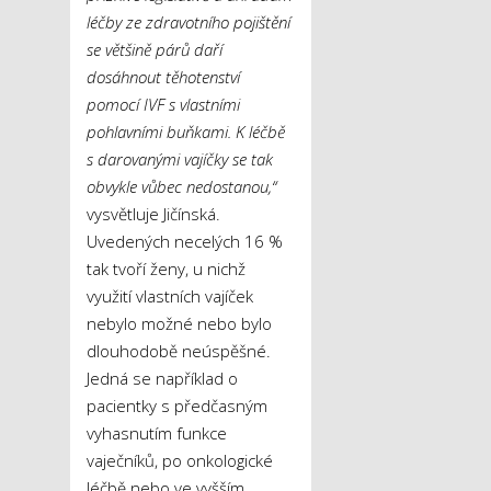
léčby ze zdravotního pojištění
se většině párů daří
dosáhnout těhotenství
pomocí IVF s vlastními
pohlavními buňkami. K léčbě
s darovanými vajíčky se tak
obvykle vůbec nedostanou,“
vysvětluje Jičínská.
Uvedených necelých 16 %
tak tvoří ženy, u nichž
využití vlastních vajíček
nebylo možné nebo bylo
dlouhodobě neúspěšné.
Jedná se například o
pacientky s předčasným
vyhasnutím funkce
vaječníků, po onkologické
léčbě nebo ve vyšším