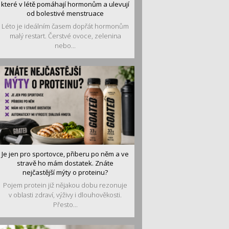
které v létě pomáhají hormonům a ulevují
od bolestivé menstruace
Léto je ideálním časem dopřát hormonům
malý restart. Čerstvé ovoce, zelenina
nebo...
Je jen pro sportovce, přiberu po něm a ve
stravě ho mám dostatek. Znáte
nejčastější mýty o proteinu?
Pojem protein již nějakou dobu rezonuje
v oblasti zdraví, výživy i dlouhověkosti.
Přesto...