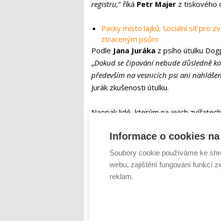
registru,
“ říká
Petr Majer
z tiskového o
Packy místo lajků. Sociální síť pro 
ztraceným psům
Podle
Jana Juráka
z psího útulku Dogp
„
Dokud se čipování nebude důsledně ko
především na vesnicích psi ani nahlášeni
Jurák zkušenosti útulku.
Naopak lidé, kterým na jejich zvířatech 
strany státu. „
Majitelům psů bychom dop
Informace o cookies na 
v případě ztráty ulehčili odchytovým sl
věci ověřit si přes aplikaci Animal Breat
Soubory cookie používáme ke shr
Černá.
webu, zajištění fungování funkcí z
reklam.
Tweet
Animal Breath
čipy pro útulky
ŠTÍTKY :