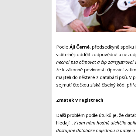
Podle
Áji Černé,
předsedkyně spolku D
viditelněji oddělil zodpovědné a nezod
nechal psa očipovat a čip zaregistroval 
že k zákonné povinnosti čipování zatím
majiteli do některé z databází psů. V
sejmutí čtečkou získá číselný kód, přiřa
Zmatek v registrech
Další problém podle útulků je, že data
hledají. „
V tom nám hodně ulehčila apli
dostupné databáze najednou a údaje o ma