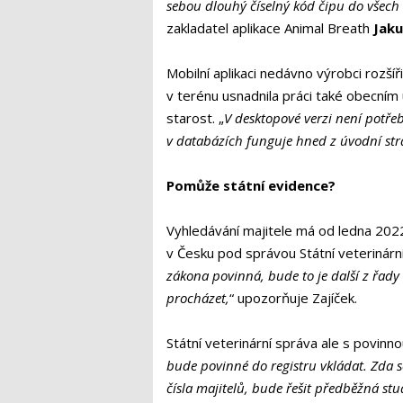
sebou dlouhý číselný kód čipu do všech 
zakladatel aplikace Animal Breath
Jaku
Mobilní aplikaci nedávno výrobci rozší
v terénu usnadnila práci také obecním
starost. „
V desktopové verzi není potřeb
v databázích funguje hned z úvodní st
Pomůže státní evidence?
Vyhledávání majitele má od ledna 202
v Česku pod správou Státní veterinární
zákona povinná, bude to je další z řady
procházet,
“ upozorňuje Zajíček.
Státní veterinární správa
ale s povinnou
bude povinné do registru vkládat. Zda se
čísla majitelů, bude řešit předběžná st