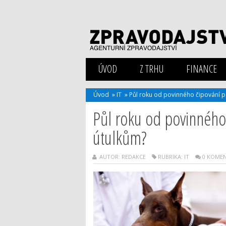
ÚVOD
Z TRHU
FINANCE
Úvod
»
IT
»
Půl roku od povinného čipování p
Půl roku od povinného
útulkům?
AUTOR: REDAKCE
RUBRIKA:
IT
0 KOME