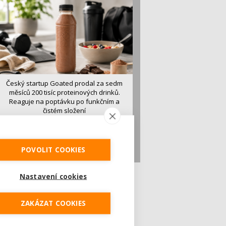
Český startup Goated prodal za sedm
měsíců 200 tisíc proteinových drinků.
Reaguje na poptávku po funkčním a
čistém složení
Česká značka proteinových nápojů Goated
prodala během prvních sedmi měsíců od
vstupu...
POVOLIT COOKIES
Nastavení cookies
ZAKÁZAT COOKIES