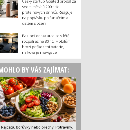
Český startup Goated prodal za
sedm měsíců 200 tisíc
proteinových drinků. Reaguje
na poptávku po funkčním a
čistém složení
Palubní deska auta se v létě
rozpálí až na 80 °C. Mobilům
hrozí poškození baterie,
riziková je i navigace
MOHLO BY VÁS ZAJÍMAT:
Rajčata, borůvky nebo ořechy. Potraviny,