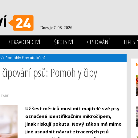
Dnes je 7. 08. 2026
ZDRAVOTNICTVÍ
ŠKOLSTVÍ
CESTOVÁNÍ
LIFEST
sů: Pomohly čipy útulkům?
 čipování psů: Pomohly čipy
NTÁŘŮ
Už šest měsíců musí mít majitelé své psy
označené identifikačním mikročipem,
jinak riskují pokutu. Nový zákon má mimo
jiné usnadnit návrat ztracených psů