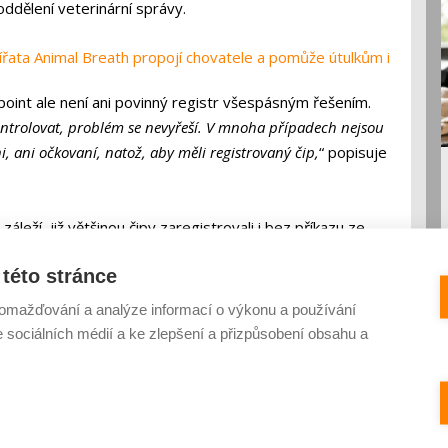
ddělení veterinární správy.
zvířata Animal Breath propojí chovatele a pomůže útulkům i
oint ale není ani povinný registr všespásným řešením.
ntrolovat, problém se nevyřeší. V mnoha případech nejsou
, ani očkovaní, natož, aby měli registrovaný čip,
“ popisuje
záleží, již většinou čipy zaregistrovali i bez příkazu ze
oručovali zaregistrovat psa do co nejvíce databází, aby
této stránce
užbám a útulkům práci. Po zaregistrování čipy také není od
h, že číslo čipu je v registrech opravu dohledatelné,
“ dodává
omažďování a analýze informací o výkonu a používání
e sociálních médií a ke zlepšení a přizpůsobení obsahu a
evidence psů
očipovaní psi
Psi