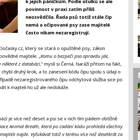
k jejich páníčkům. Podle útulků se ale
povinnost v praxi zatím příliš
neosvědčila. Řada psů totiž stále čip
nemá a očipované psy zase majitelé
často nikam nezaregistrují.
očasky.cz, který se stará o opuštěné psy, zákon
povědné majitele. „
Komu o bezpečí psa opravdu jde,
v některé z databází,
“ myslí si Černá. Naráží přitom na fakt,
 chybí druhý krok, a to zanesení kódu čipu spolu s údaji o
 případě nezaregistrovaného čipu odchytová služba sice po
dit k majiteli ho už ale nedokáže.
bází je více než deset a psi se v nich tím pádem obtížně
kace Animal Breath, která po zadání kódu prohledá všechny
jiteli najde. Vyťukávat totiž v terénu více než desetkrát za