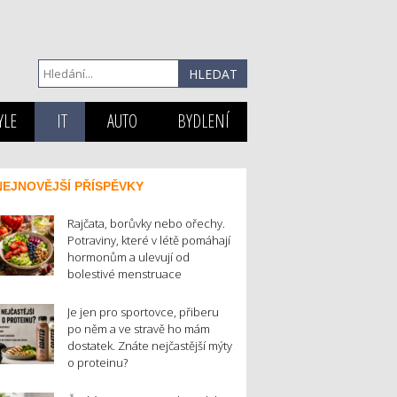
YLE
IT
AUTO
BYDLENÍ
NEJNOVĚJŠÍ PŘÍSPĚVKY
Rajčata, borůvky nebo ořechy.
Potraviny, které v létě pomáhají
hormonům a ulevují od
bolestivé menstruace
Je jen pro sportovce, přiberu
po něm a ve stravě ho mám
dostatek. Znáte nejčastější mýty
o proteinu?