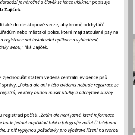
databází je náročné a člověk se lehce uklikne,
“ popisuje
b Zajíček
.
řili také do desktopové verze, aby kromě odchytářů
 úřadům nebo městské policii, které mají zatoulané psy na
a registrace ani instalování aplikace a vyhledávač
ránky webu,
“ říká Zajíček.
2 zjednodušit státem vedená centrální evidence psů
 správy. „
Pokud ale ani v této evidenci nebude registrace ze
 registrů, ve který budou muset útulky a odchytové služby
 registrací počítá. „
Zatím ale není jasné, které informace
 bude jednat například také o fotografie zvířat či telefonní
udie, z níž vyplynou požadavky pro výběrové řízení na tvorbu