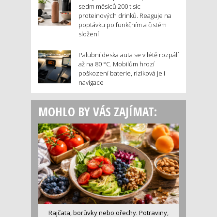
sedm měsíců 200 tisíc
proteinových drinků. Reaguje na
poptávku po funkčním a čistém
složení
Palubní deska auta se v létě rozpálí
až na 80 °C. Mobilům hrozí
poškození baterie, riziková je i
navigace
MOHLO BY VÁS ZAJÍMAT:
Rajčata, borůvky nebo ořechy. Potraviny,