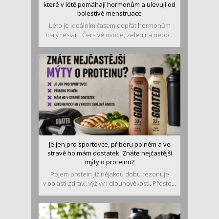
které v létě pomáhají hormonům a ulevují od
bolestivé menstruace
Léto je ideálním časem dopřát hormonům
malý restart. Čerstvé ovoce, zelenina nebo...
Je jen pro sportovce, přiberu po něm a ve
stravě ho mám dostatek. Znáte nejčastější
mýty o proteinu?
Pojem protein již nějakou dobu rezonuje
v oblasti zdraví, výživy i dlouhověkosti. Přesto...