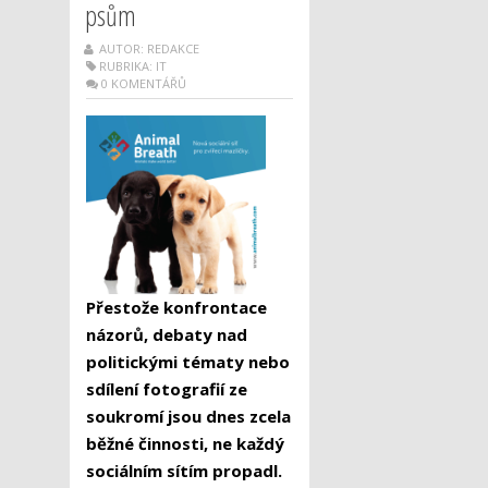
psům
AUTOR: REDAKCE
RUBRIKA:
IT
0 KOMENTÁŘŮ
Přestože konfrontace
názorů, debaty nad
politickými tématy nebo
sdílení fotografií ze
soukromí jsou dnes zcela
běžné činnosti, ne každý
sociálním sítím propadl.