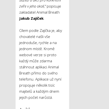
služeb a akcí pro konkrétní
zvíře v jeho okolí,“
popisuje
zakladatel Animal Breath
Jakub Zajíček
.
Cílem podle Zajíčka je, aby
chovatelé našli vše
jednoduše, rychle a na
jednom místě. Kromě
webové verze si proto
každý může zdarma
stáhnout aplikaci Animal
Breath přímo do svého
telefonu. Aplikace už nyní
propojuje několik tisíc
majitelů a každým dnem
jejich počet narůstá.