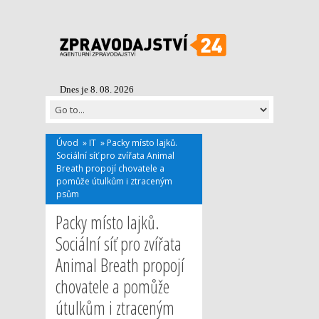
Dnes je 8. 08. 2026
Úvod
»
IT
»
Packy místo lajků.
Sociální síť pro zvířata Animal
Breath propojí chovatele a
pomůže útulkům i ztraceným
psům
Packy místo lajků.
Sociální síť pro zvířata
Animal Breath propojí
chovatele a pomůže
útulkům i ztraceným