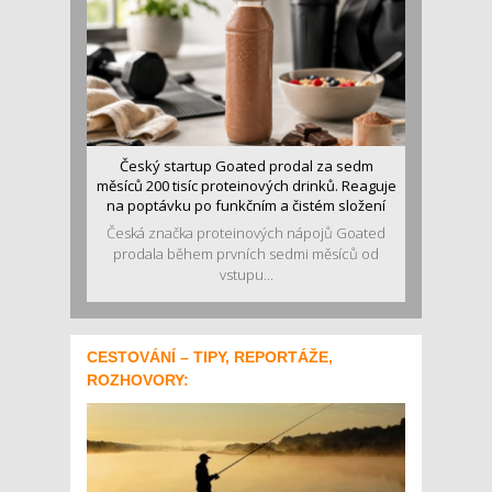
Český startup Goated prodal za sedm
měsíců 200 tisíc proteinových drinků. Reaguje
na poptávku po funkčním a čistém složení
Česká značka proteinových nápojů Goated
prodala během prvních sedmi měsíců od
vstupu...
CESTOVÁNÍ – TIPY, REPORTÁŽE,
ROZHOVORY: