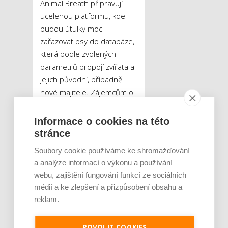
Animal Breath připravují
ucelenou platformu, kde
budou útulky moci
zařazovat psy do databáze,
která podle zvolených
parametrů propojí zvířata a
jejich původní, případně
nové majitele. Zájemcům o
pomoc navíc umožní na
jednotlivé psy finančně
Informace o cookies na této
přispět.
stránce
Soubory cookie používáme ke shromažďování
a analýze informací o výkonu a používání
webu, zajištění fungování funkcí ze sociálních
médií a ke zlepšení a přizpůsobení obsahu a
reklam.
POVOLIT COOKIES