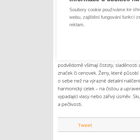
originálních stříbrných šperků bez obs
Soubory cookie používáme ke shr
radost dlouhé roky i při každodenním noš
webu, zajištění fungování funkcí z
preciznost zpracování a kvalitní materiá
reklam.
a podtrhují osobnost své nositelky.
Trik 4: Upravenost není dokonalost
Psychologové dlouhodobě upozorňují, ž
podvědomě všímají čistoty, sladěnosti
značek či cenovek. Ženy, které působí 
o sebe než na výrazné detailní nalíčení
harmonický celek – na čistou a uprave
vypadající vlasy nebo zářivý úsměv. Sk
a pečlivosti.
Tweet