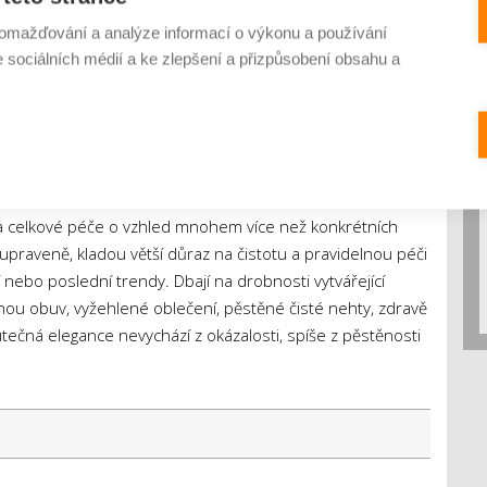
ahu niklu
. „Kvalitně zhotovený šperk vám pak může dělat
omažďování a analýze informací o výkonu a používání
ení,“
dodává Dominika Šťovíčková. Čisté linie, vysoká
e sociálních médií a ke zlepšení a přizpůsobení obsahu a
ly jsou tedy klíčovými detaily, které doplňují celkový obraz
, ale konzistence
e první dojem vzniká během několika sekund. Lidé si
 a celkové péče o vzhled mnohem více než konkrétních
upraveně, kladou větší důraz na čistotu a pravidelnou péči
 nebo poslední trendy. Dbají na drobnosti vytvářející
nou obuv, vyžehlené oblečení, pěstěné čisté nehty, zdravě
utečná elegance nevychází z okázalosti, spíše z pěstěnosti