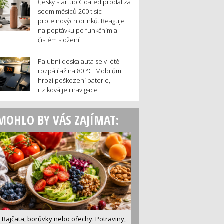
Český startup Goated prodal za
sedm měsíců 200 tisíc
proteinových drinků. Reaguje
na poptávku po funkčním a
čistém složení
Palubní deska auta se v létě
rozpálí až na 80 °C. Mobilům
hrozí poškození baterie,
riziková je i navigace
MOHLO BY VÁS ZAJÍMAT:
Rajčata, borůvky nebo ořechy. Potraviny,