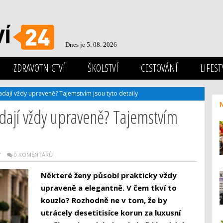
Dnes je 5. 08. 2026
ZDRAVOTNICTVÍ
ŠKOLSTVÍ
CESTOVÁNÍ
LIFEST
dají vždy upraveně? Tajemstvím jsou tyto detaily
dají vždy upraveně? Tajemstvím
Y
0 KOMENTÁŘŮ
Některé ženy působí prakticky vždy
upraveně a elegantně. V čem tkví to
kouzlo? Rozhodně ne v tom, že by
utrácely desetitisíce korun za luxusní