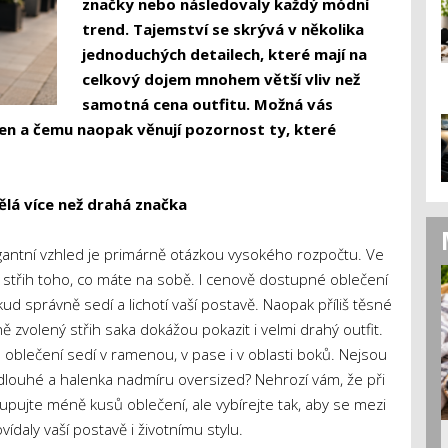
značky nebo následovaly každý módní
trend. Tajemství se skrývá v několika
jednoduchých detailech, které mají na
celkový dojem mnohem větší vliv než
samotná cena outfitu. Možná vás
žen a čemu naopak věnují pozornost ty, které
ělá více než drahá značka
gantní vzhled je primárně otázkou vysokého rozpočtu. Ve
střih toho, co máte na sobě. I cenově dostupné oblečení
d správně sedí a lichotí vaší postavě. Naopak příliš těsné
 zvolený střih saka dokážou pokazit i velmi drahý outfit.
oblečení sedí v ramenou, v pase i v oblasti boků. Nejsou
 dlouhé a halenka nadmíru oversized? Nehrozí vám, že při
kupujte méně kusů oblečení, ale vybírejte tak, aby se mezi
aly vaší postavě i životnímu stylu.