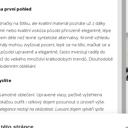
na první pohled
čky na štítku, ale kvalitní materiál poznáte už z dálky.
mír nebo kvalitní viskóza působí přirozeně elegantně, lépe
ohem déle než levné syntetické alternativy. Kromě vzhledu
eriály mohou zvyšovat pocení, lepit se na tělo, mačkat se a
 působí upraveně a elegantně, často investují raději do
 než do velkého množství krátkodobých trendů. Dlouhodobě
aždodenním oblékání.
yslíte
samotné oblečení. Upravené vlasy, pečlivě vyžehlená
kážou outfit i celkový dojem posunout o úroveň výše.
elegance nestojí na okázalosti. Luxusní dojem vytváří spíše
sou zvolené materiály a precizní zpracování,“
říká
Dominika
šperkařské značky USHI, která se specializuje na výrobu
této stránce