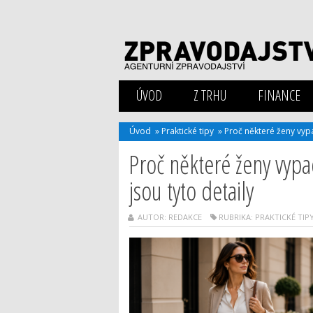
ÚVOD
Z TRHU
FINANCE
Úvod
»
Praktické tipy
»
Proč některé ženy vypa
Proč některé ženy vypa
jsou tyto detaily
AUTOR: REDAKCE
RUBRIKA:
PRAKTICKÉ TIP