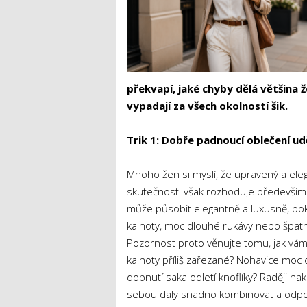
překvapí, jaké chyby dělá většina 
vypadají za všech okolností šik.
Trik 1: Dobře padnoucí oblečení ud
Mnoho žen si myslí, že upravený a ele
skutečnosti však rozhoduje především 
může působit elegantně a luxusně, poku
kalhoty, moc dlouhé rukávy nebo špatně
Pozornost proto věnujte tomu, jak vám 
kalhoty příliš zařezané? Nohavice moc
dopnutí saka odletí knoflíky? Raději na
sebou daly snadno kombinovat a odpovíd