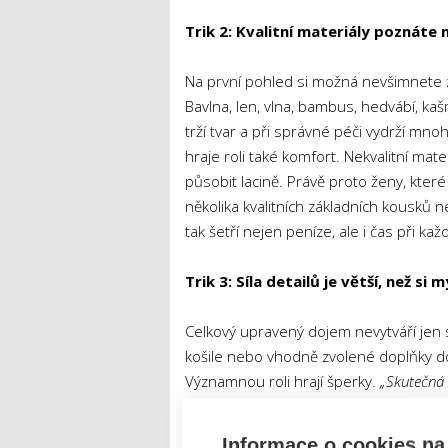
Trik 2: Kvalitní materiály poznáte 
Na první pohled si možná nevšimnete zna
Bavlna, len, vlna, bambus, hedvábí, kaš
trží tvar a při správné péči vydrží mn
hraje roli také komfort. Nekvalitní mat
působit lacině. Právě proto ženy, které
několika kvalitních základních kousků
tak šetří nejen peníze, ale i čas při k
Trik 3: Síla detailů je větší, než si m
Celkový upravený dojem nevytváří jen 
košile nebo vhodně zvolené doplňky do
Významnou roli hrají šperky.
„Skutečná 
kvalita provedení šperku. Velmi důležité j
Šťovíčková
, spoluzakladatelka české 
Informace o cookies na 