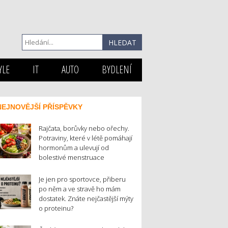
YLE
IT
AUTO
BYDLENÍ
NEJNOVĚJŠÍ PŘÍSPĚVKY
Rajčata, borůvky nebo ořechy.
Potraviny, které v létě pomáhají
hormonům a ulevují od
bolestivé menstruace
Je jen pro sportovce, přiberu
po něm a ve stravě ho mám
dostatek. Znáte nejčastější mýty
o proteinu?