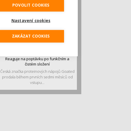
POVOLIT COOKIES
Nastavení cookies
ZAKÁZAT COOKIES
Český startup Goated prodal za sedm
měsíců 200 tisíc proteinových drinků.
Reaguje na poptávku po funkčním a
čistém složení
Česká značka proteinových nápojů Goated
prodala během prvních sedmi měsíců od
vstupu...