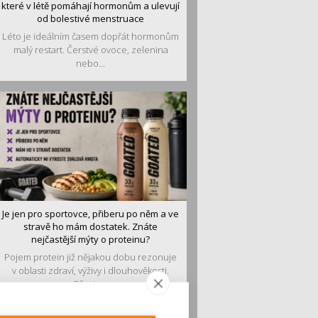
které v létě pomáhají hormonům a ulevují
od bolestivé menstruace
Léto je ideálním časem dopřát hormonům
malý restart. Čerstvé ovoce, zelenina
nebo...
Je jen pro sportovce, přiberu po něm a ve
stravě ho mám dostatek. Znáte
nejčastější mýty o proteinu?
Pojem protein již nějakou dobu rezonuje
v oblasti zdraví, výživy i dlouhověkosti.
Přesto...