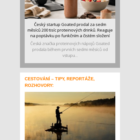
Český startup Goated prodal za sedm
měsíců 200 tisíc proteinových drinků. Reaguje
na poptávku po funkčním a čistém složení
Česká značka proteinových nápojů Goated
prodala během prvních sedmi měsíců od
vstupu...
CESTOVÁNÍ – TIPY, REPORTÁŽE,
ROZHOVORY: