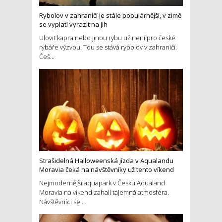
Rybolov v zahraničí je stále populárnější, v zimě
se vyplatí vyrazit na jih
Ulovit kapra nebo jinou rybu už není pro české
rybáře výzvou. Tou se stává rybolov v zahraničí.
Češ...
Strašidelná Halloweenská jízda v Aqualandu
Moravia čeká na návštěvníky už tento víkend
Nejmodernější aquapark v Česku Aqualand
Moravia na víkend zahalí tajemná atmosféra.
Návštěvníci se ...