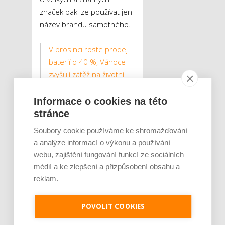
značek pak lze používat jen
název brandu samotného.
V prosinci roste prodej
baterií o 40 %, Vánoce
zvyšují zátěž na životní
prostředí
Informace o cookies na této
Nákup ve výprodeji
stránce
nemusí být vždy výhodný
Soubory cookie používáme ke shromažďování
aneb Tipy, jak nenaletět
a analýze informací o výkonu a používání
při slevových akcích
webu, zajištění fungování funkcí ze sociálních
médií a ke zlepšení a přizpůsobení obsahu a
Při vhodně zvoleném
reklam.
odesilateli pak není třeba si
příliš lámat hlavu se
POVOLIT COOKIES
samotnou e-mailovou