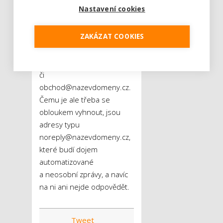
adresou, z níž zprávy
Nastavení cookies
odcházejí. Přesto by však
měla odpovídat zaměření
ZAKÁZAT COOKIES
zpráv. Může jít například
o adresy jako
novinky@nazevdomeny.cz
či
obchod@nazevdomeny.cz.
Čemu je ale třeba se
obloukem vyhnout, jsou
adresy typu
noreply@nazevdomeny.cz,
které budí dojem
automatizované
a neosobní zprávy, a navíc
na ni ani nejde odpovědět.
Tweet