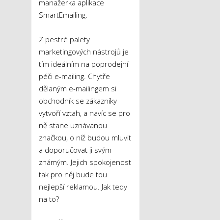
manažerka aplikace
SmartEmailing.
Z pestré palety
marketingových nástrojů je
tím ideálním na poprodejní
péči e-mailing. Chytře
dělaným e-mailingem si
obchodník se zákazníky
vytvoří vztah, a navíc se pro
ně stane uznávanou
značkou, o níž budou mluvit
a doporučovat ji svým
známým. Jejich spokojenost
tak pro něj bude tou
nejlepší reklamou. Jak tedy
na to?