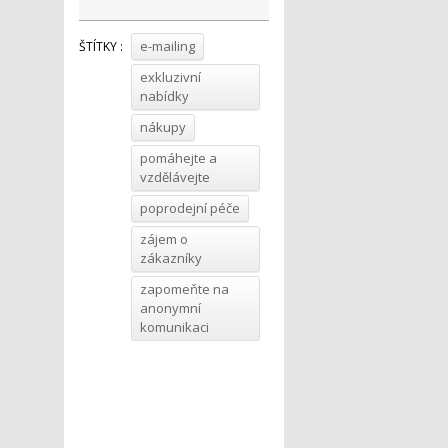
e-mailing
ŠTÍTKY :
exkluzivní
nabídky
nákupy
pomáhejte a
vzdělávejte
poprodejní péče
zájem o
zákazníky
zapomeňte na
anonymní
komunikaci