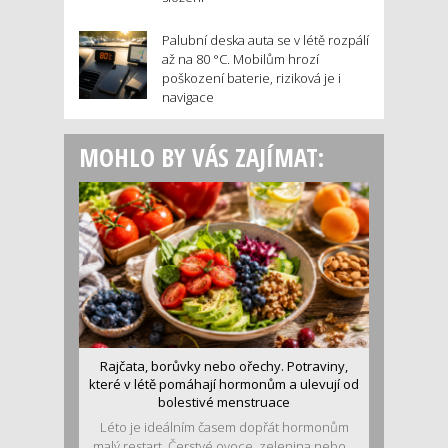
Palubní deska auta se v létě rozpálí
až na 80 °C. Mobilům hrozí
poškození baterie, riziková je i
navigace
MOHLO BY VÁS ZAJÍMAT:
Rajčata, borůvky nebo ořechy. Potraviny,
které v létě pomáhají hormonům a ulevují od
bolestivé menstruace
Léto je ideálním časem dopřát hormonům
malý restart. Čerstvé ovoce, zelenina nebo...