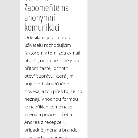
Zapomeňte na
anonymní
komunikaci
Odesilatel je pro řadu
uživatelů rozhodujícím
faktorem v tom, zda e-mail
otevřít, nebo ne. Lidé jsou
přitom častěji ochotni
otevřít zprávu, která jim
přijde od skutečného
člověka, a to i přes to, že ho
neznají. Vhodnou formou
je například kombinace
jména a pozice – třeba
Andrea z recepce –,
případně jména a brandu.
U velkých a známých