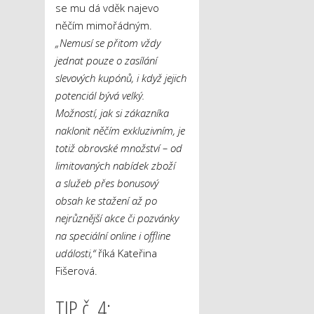
se mu dá vděk najevo
něčím mimořádným.
„Nemusí se přitom vždy
jednat pouze o zasílání
slevových kupónů, i když jejich
potenciál bývá velký.
Možností, jak si zákazníka
naklonit něčím exkluzivním, je
totiž obrovské množství – od
limitovaných nabídek zboží
a služeb přes bonusový
obsah ke stažení až po
nejrůznější akce či pozvánky
na speciální online i offline
události,“
říká Kateřina
Fišerová.
TIP č. 4: