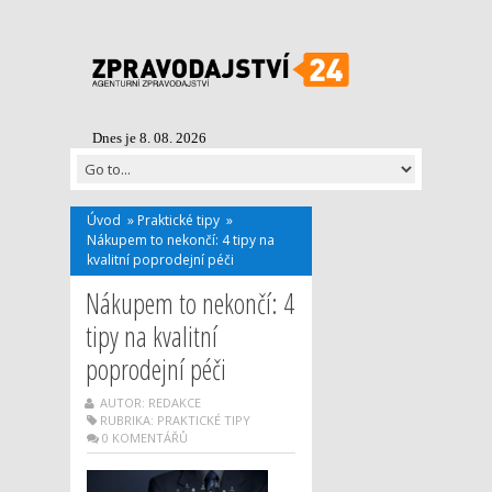
Dnes je 8. 08. 2026
Úvod
»
Praktické tipy
»
Nákupem to nekončí: 4 tipy na
kvalitní poprodejní péči
Nákupem to nekončí: 4
tipy na kvalitní
poprodejní péči
AUTOR: REDAKCE
RUBRIKA:
PRAKTICKÉ TIPY
0 KOMENTÁŘŮ