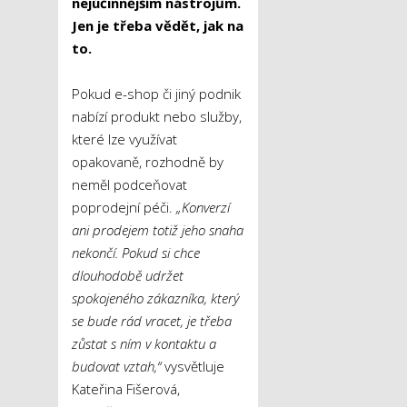
nejúčinnějším nástrojům.
Jen je třeba vědět, jak na
to.
Pokud e-shop či jiný podnik
nabízí produkt nebo služby,
které lze využívat
opakovaně, rozhodně by
neměl podceňovat
poprodejní péči.
„Konverzí
ani prodejem totiž jeho snaha
nekončí. Pokud si chce
dlouhodobě udržet
spokojeného zákazníka, který
se bude rád vracet, je třeba
zůstat s ním v kontaktu a
budovat vztah,“
vysvětluje
Kateřina Fišerová,