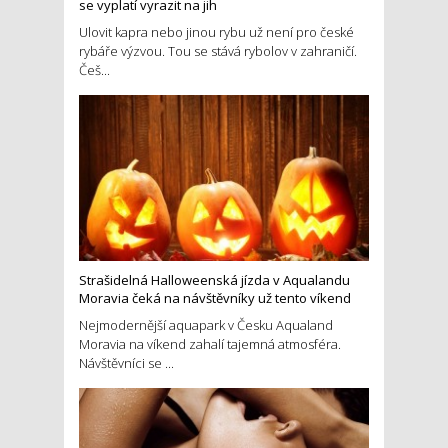
se vyplatí vyrazit na jih
Ulovit kapra nebo jinou rybu už není pro české
rybáře výzvou. Tou se stává rybolov v zahraničí.
Češ...
Strašidelná Halloweenská jízda v Aqualandu
Moravia čeká na návštěvníky už tento víkend
Nejmodernější aquapark v Česku Aqualand
Moravia na víkend zahalí tajemná atmosféra.
Návštěvníci se ...