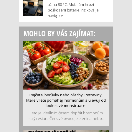
až na 80 °C. Mobilům hrozí
poškození baterie, riziková je i
navigace
MOHLO BY VÁS ZAJÍMAT:
Rajčata, borůvky nebo ořechy. Potraviny,
které v létě pomáhají hormonům a ulevují od
bolestivé menstruace
Léto je ideálním časem dopřát hormonům
malý restart. Čerstvé ovoce, zelenina nebo...