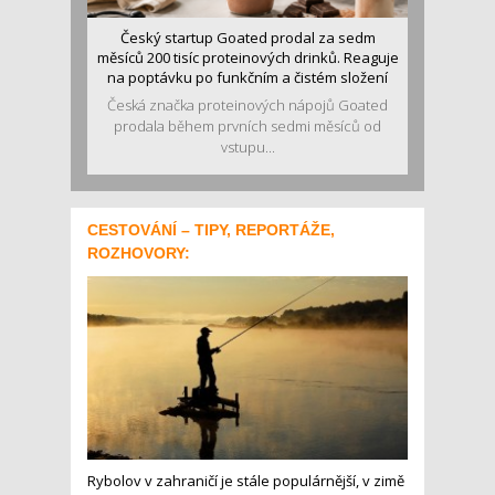
Český startup Goated prodal za sedm
měsíců 200 tisíc proteinových drinků. Reaguje
na poptávku po funkčním a čistém složení
Česká značka proteinových nápojů Goated
prodala během prvních sedmi měsíců od
vstupu...
CESTOVÁNÍ – TIPY, REPORTÁŽE,
ROZHOVORY:
Rybolov v zahraničí je stále populárnější, v zimě