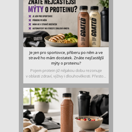
Je jen pro sportovce, přiberu po něm a ve
stravě ho mám dostatek. Znáte nejčastější
mýty o proteinu?
Pojem protein již nějakou dobu rezonuje
v oblasti zdraví, výživy i dlouhověkosti. Přesto...