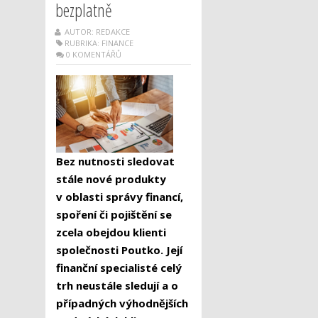
bezplatně
AUTOR: REDAKCE
RUBRIKA:
FINANCE
0 KOMENTÁŘŮ
Bez nutnosti sledovat
stále nové produkty
v oblasti správy financí,
spoření či pojištění se
zcela obejdou klienti
společnosti Poutko. Její
finanční specialisté celý
trh neustále sledují a o
případných výhodnějších