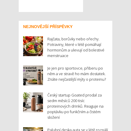
NEJNOVĚJŠÍ PŘÍSPĚVKY
Rajčata, borůvky nebo ořechy.
Potraviny, které v létě pomáhají
hormonům a ulevují od bolestivé
menstruace
Je jen pro sportovce, přiberu po
něm a ve stravě ho mám dostatek.
Znáte nejčastější mýty o proteinu?
Český startup Goated prodal za
sedm měsíců 200 tisíc
proteinových drinků. Reaguje na
poptávku po funkčním a čistém
složení
Palubní deska auta se v létě rozpálí