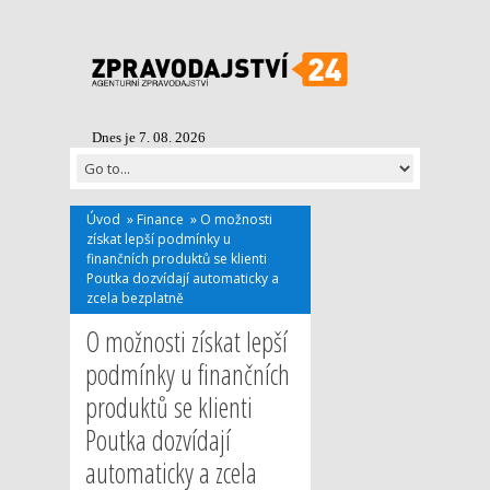
Dnes je 7. 08. 2026
Úvod
»
Finance
»
O možnosti
získat lepší podmínky u
finančních produktů se klienti
Poutka dozvídají automaticky a
zcela bezplatně
O možnosti získat lepší
podmínky u finančních
produktů se klienti
Poutka dozvídají
automaticky a zcela