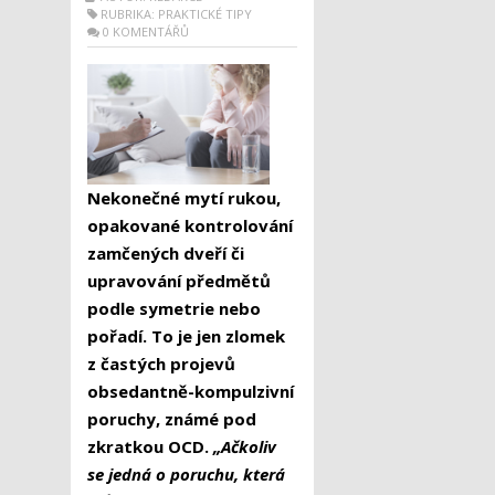
RUBRIKA:
PRAKTICKÉ TIPY
0 KOMENTÁŘŮ
Nekonečné mytí rukou,
opakované kontrolování
zamčených dveří či
upravování předmětů
podle symetrie nebo
pořadí. To je jen zlomek
z častých projevů
obsedantně-kompulzivní
poruchy, známé pod
zkratkou OCD.
„Ačkoliv
se jedná o poruchu, která