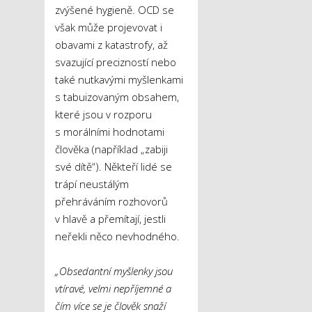
zvýšené hygieně. OCD se
však může projevovat i
obavami z katastrofy, až
svazující precizností nebo
také nutkavými myšlenkami
s tabuizovaným obsahem,
které jsou v rozporu
s morálními hodnotami
člověka (například „zabiji
své dítě“). Někteří lidé se
trápí neustálým
přehráváním rozhovorů
v hlavě a přemítají, jestli
neřekli něco nevhodného.
„Obsedantní myšlenky jsou
vtíravé, velmi nepříjemné a
čím více se je člověk snaží