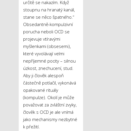
určitě se nakazím. Když
stoupnu na hranatý kanál,
stane se něco špatného.“
Obsedantně-kompulzivní
porucha neboli OCD se
projevuje vtíravými
myšlenkami (obsesemi),
které vyvolávají velmi
nepříjemné pocity – silnou
úzkost, znechucení, stud.
Aby ji člověk alespoň
částečně potlačil, vykonává
opakované rituály
(kompulze). Okolí je může
považovat za zvláštní zvyky,
člověk s OCD je ale vnímá
jako mechanismy nezbytné
k přežití.