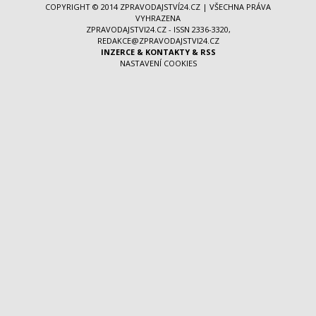
COPYRIGHT © 2014
ZPRAVODAJSTVÍ24.CZ
| VŠECHNA PRÁVA
VYHRAZENA
ZPRAVODAJSTVI24.CZ - ISSN 2336-3320,
REDAKCE@ZPRAVODAJSTVI24.CZ
INZERCE
&
KONTAKTY
&
RSS
NASTAVENÍ COOKIES