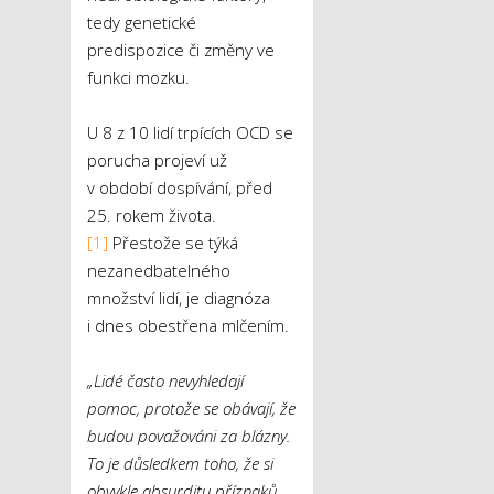
tedy genetické
predispozice či změny ve
funkci mozku.
U 8 z 10 lidí trpících OCD se
porucha projeví už
v období dospívání, před
25. rokem života.
[1]
Přestože se týká
nezanedbatelného
množství lidí, je diagnóza
i dnes obestřena mlčením.
„Lidé často nevyhledají
pomoc, protože se obávají, že
budou považováni za blázny.
To je důsledkem toho, že si
obvykle absurditu příznaků