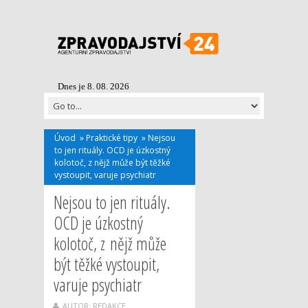
Dnes je 8. 08. 2026
Úvod
»
Praktické tipy
»
Nejsou
to jen rituály. OCD je úzkostný
kolotoč, z nějž může být těžké
vystoupit, varuje psychiatr
Nejsou to jen rituály.
OCD je úzkostný
kolotoč, z nějž může
být těžké vystoupit,
varuje psychiatr
AUTOR: REDAKCE