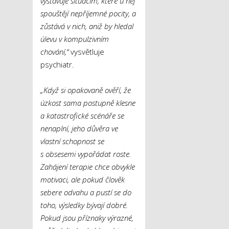
vystavuje situacím, které u něj
spouštějí nepříjemné pocity, a
zůstává v nich, aniž by hledal
úlevu v kompulzivním
chování,“
vysvětluje
psychiatr.
„Když si opakovaně ověří, že
úzkost sama postupně klesne
a katastrofické scénáře se
nenaplní, jeho důvěra ve
vlastní schopnost se
s obsesemi vypořádat roste.
Zahájení terapie chce obvykle
motivaci, ale pokud člověk
sebere odvahu a pustí se do
toho, výsledky bývají dobré.
Pokud jsou příznaky výrazné,