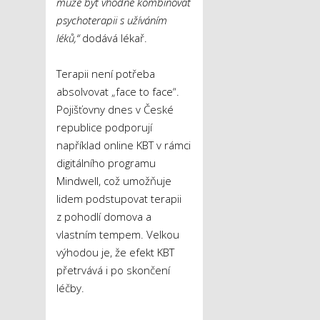
může být vhodné kombinovat
psychoterapii s užíváním
léků,“
dodává lékař.
Terapii není potřeba
absolvovat „face to face“.
Pojišťovny dnes v České
republice podporují
například online KBT v rámci
digitálního programu
Mindwell, což umožňuje
lidem podstupovat terapii
z pohodlí domova a
vlastním tempem. Velkou
výhodou je, že efekt KBT
přetrvává i po skončení
léčby.