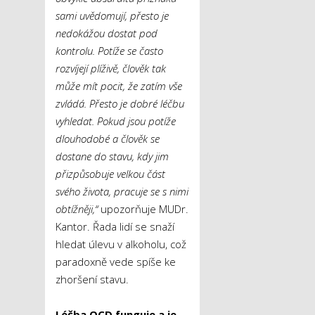
sami uvědomují, přesto je
nedokážou dostat pod
kontrolu. Potíže se často
rozvíjejí plíživě, člověk tak
může mít pocit, že zatím vše
zvládá. Přesto je dobré léčbu
vyhledat. Pokud jsou potíže
dlouhodobé a člověk se
dostane do stavu, kdy jim
přizpůsobuje velkou část
svého života, pracuje se s nimi
obtížněji,“
upozorňuje MUDr.
Kantor. Řada lidí se snaží
hledat úlevu v alkoholu, což
paradoxně vede spíše ke
zhoršení stavu.
Léčba OCD funguje a je