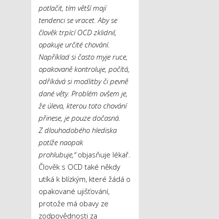
potlačit, tím větší mají
tendenci se vracet. Aby se
člověk trpící OCD zklidnil,
opakuje určité chování.
Například si často myje ruce,
opakovaně kontroluje, počítá,
odříkává si modlitby či pevně
dané věty. Problém ovšem je,
že úleva, kterou toto chování
přinese, je pouze dočasná.
Z dlouhodobého hlediska
potíže naopak
prohlubuje,“
objasňuje lékař.
Člověk s OCD také někdy
utíká k blízkým, které žádá o
opakované ujišťování,
protože má obavy ze
zodpovědnosti za