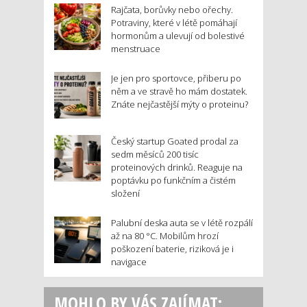
Rajčata, borůvky nebo ořechy.
Potraviny, které v létě pomáhají
hormonům a ulevují od bolestivé
menstruace
Je jen pro sportovce, přiberu po
něm a ve stravě ho mám dostatek.
Znáte nejčastější mýty o proteinu?
Český startup Goated prodal za
sedm měsíců 200 tisíc
proteinových drinků. Reaguje na
poptávku po funkčním a čistém
složení
Palubní deska auta se v létě rozpálí
až na 80 °C. Mobilům hrozí
poškození baterie, riziková je i
navigace
MOHLO BY VÁS ZAJÍMAT: