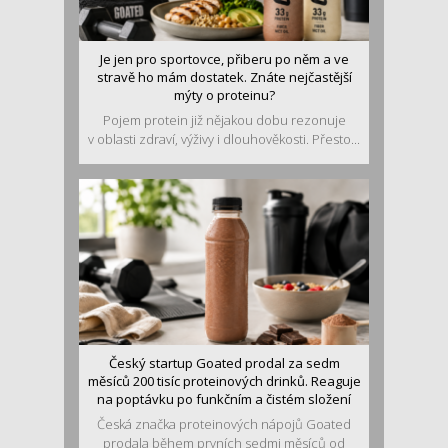
Je jen pro sportovce, přiberu po něm a ve
stravě ho mám dostatek. Znáte nejčastější
mýty o proteinu?
Pojem protein již nějakou dobu rezonuje
v oblasti zdraví, výživy i dlouhověkosti. Přesto...
Český startup Goated prodal za sedm
měsíců 200 tisíc proteinových drinků. Reaguje
na poptávku po funkčním a čistém složení
Česká značka proteinových nápojů Goated
prodala během prvních sedmi měsíců od