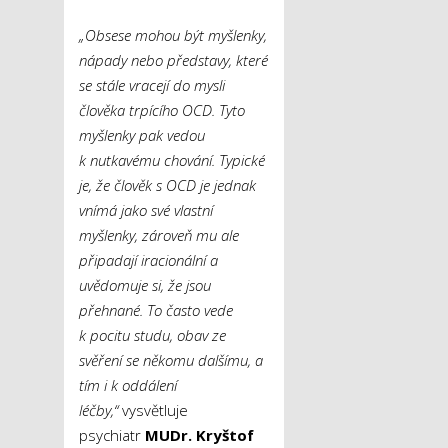
„Obsese mohou být myšlenky,
nápady nebo představy, které
se stále vracejí do mysli
člověka trpícího OCD. Tyto
myšlenky pak vedou
k nutkavému chování. Typické
je, že člověk s OCD je jednak
vnímá jako své vlastní
myšlenky, zároveň mu ale
připadají iracionální a
uvědomuje si, že jsou
přehnané. To často vede
k pocitu studu, obav ze
svěření se někomu dalšímu, a
tím i k oddálení
léčby,“
vysvětluje
psychiatr
MUDr. Kryštof