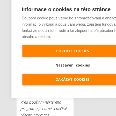
Informace o cookies na této stránce
[1]
https://bmcmedicine.biomedcentral.com/articles/
025-04209-5
Soubory cookie používáme ke shromažďování a analý
informací o výkonu a používání webu, zajištění fungová
[2]
https://www.psychiatriepropraxi.cz/pdfs/psy/2017
funkcí ze sociálních médií a ke zlepšení a přizpůsobení
obsahu a reklam.
[3]
MW DP je zdravotnický
prostředek
I. třídy, který je
POVOLIT COOKIES
určený pro pacienty starší
18 let, u nichž slouží jako
Nastavení cookies
prevence rozvoje závažných
psychiatrických onemocnění,
ZAKÁZAT COOKIES
a tudíž pomáhá při zvládání
mírných až středně
závažných psychických potíží.
Před použitím některého
programu je nutné si pečlivě
přečíst informace