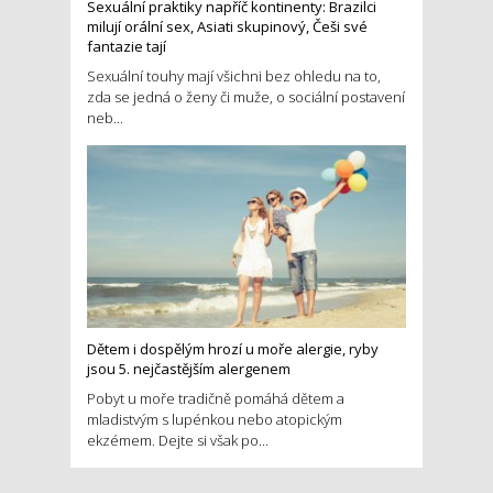
Sexuální praktiky napříč kontinenty: Brazilci
milují orální sex, Asiati skupinový, Češi své
fantazie tají
Sexuální touhy mají všichni bez ohledu na to,
zda se jedná o ženy či muže, o sociální postavení
neb...
Dětem i dospělým hrozí u moře alergie, ryby
jsou 5. nejčastějším alergenem
Pobyt u moře tradičně pomáhá dětem a
mladistvým s lupénkou nebo atopickým
ekzémem. Dejte si však po...