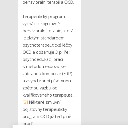
behaviorální terapii a OCD.
Terapeutický program
vychází z kognitivně-
behaviorální terapie, která
je zlatým standardem
psychoterapeutické léčby
OCD a obsahuje 3 pilíře:
psychoedukaci, práci
s metodou expozic se
zábranou kompulze (ERP)
a asynchronní písemnou
zpětnou vazbu od
kvalifikovaného terapeuta.
[3]
Některé smluvní
pojišťovny terapeutický
program OCD již teď plně
hradí.