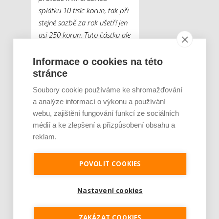
splátku 10 tisíc korun, tak při
stejné sazbě za rok ušetří jen
asi 250 korun. Tuto částku ale
zaplatí na poplatcích za
necelé dva měsíce. Z toho
Informace o cookies na této
vyplývá, že kvůli tak malé
stránce
částce se nevyplatí sjednávat
Soubory cookie používáme ke shromažďování
si službu mimořádné splátky
a analýze informací o výkonu a používání
a platit 150 korun měsíčně,
“
webu, zajištění fungování funkcí ze sociálních
dodává
Jan Kruntorád
.
médií a ke zlepšení a přizpůsobení obsahu a
reklam.
Alternativa k mimořádné
splátce
POVOLIT COOKIES
Vždy je nutné zvážit, zda
Nastavení cookies
finanční prostředky pro
eventuelní mimořádnou
ZAKÁZAT COOKIES
splátku nebude rozumnější