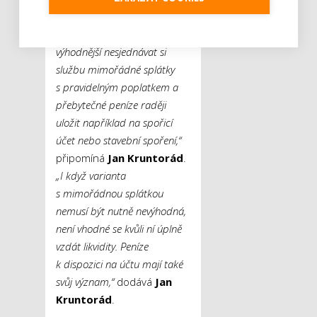
využít jinak.
„V některých
případech může být
výhodnější nesjednávat si
službu mimořádné splátky
s pravidelným poplatkem a
přebytečné peníze raději
uložit například na spořicí
účet nebo stavební spoření,“
připomíná
Jan Kruntorád
.
„I když varianta
s mimořádnou splátkou
nemusí být nutně nevýhodná,
není vhodné se kvůli ní úplně
vzdát likvidity. Peníze
k dispozici na účtu mají také
svůj význam,“
dodává
Jan
Kruntorád
.