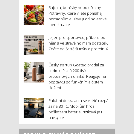
Rajčata, borůvky nebo ořechy.
Potraviny, které v létě pomáhají
hormonům a ulevují od bolestivé
menstruace
Je jen pro sportovce, přiberu po
něm a ve stravě ho mám dostatek.
Znáte nejčastější mýty o proteinu?
Český startup Goated prodal za
sedm měsíců 200 tisíc
proteinových drinků. Reaguje na
poptávku po funkčním a čistém
složení
Palubní deska auta se v létě rozpálí
až na 80 °C. Mobilům hrozí
poškození baterie, riziková je i
navigace