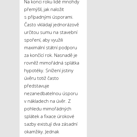
Na konci roku lidé mnohdy
přemýšlí, jak naložit
s případnými úsporami.
Často vkládají jednorázově
určitou sumu na stavební
spoření, aby využili
maximální státní podporu
za končící rok. Nasnadě je
rovněž mimořádná splátka
hypotéky. Snížení jistiny
úvěru totiž často
představuje
nezanedbatelnou úsporu
v nákladech na úvěr. Z
pohledu mimořádných
splátek a fixace úrokové
sazby existují dva zásadní
okamžiky. Jednak