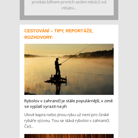
prodala během prvních sedmi měsíců od
vstupu...
CESTOVÁNÍ – TIPY, REPORTÁŽE,
ROZHOVORY:
Rybolov v zahraničí je stále populárnější, v zimě
se vyplatí vyrazit na jih
Ulovit kapra nebo jinou rybu už není pro české
rybáře výzvou. Tou se stává rybolov v zahraničí.
Češ...