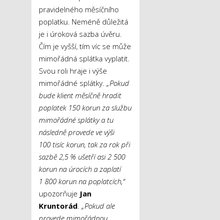
pravidelného měsíčního
poplatku. Neméně důležitá
je i úroková sazba úvěru.
Čím je vyšší, tím víc se může
mimořádná splátka vyplatit.
Svou roli hraje i výše
mimořádné splátky.
„Pokud
bude klient měsíčně hradit
poplatek 150 korun za službu
mimořádné splátky a tu
následně provede ve výši
100 tisíc korun, tak za rok při
sazbě 2,5 % ušetří asi 2 500
korun na úrocích a zaplatí
1 800 korun na poplatcích,“
upozorňuje
Jan
Kruntorád
.
„Pokud ale
provede mimořádnou