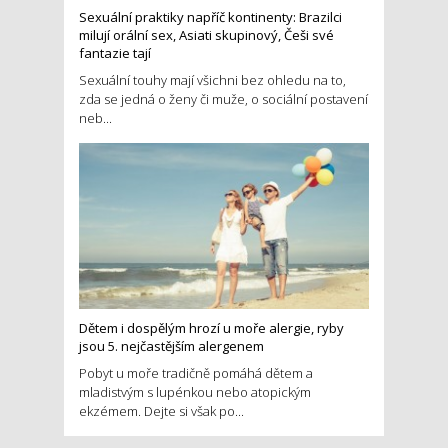
Sexuální praktiky napříč kontinenty: Brazilci
milují orální sex, Asiati skupinový, Češi své
fantazie tají
Sexuální touhy mají všichni bez ohledu na to,
zda se jedná o ženy či muže, o sociální postavení
neb...
Dětem i dospělým hrozí u moře alergie, ryby
jsou 5. nejčastějším alergenem
Pobyt u moře tradičně pomáhá dětem a
mladistvým s lupénkou nebo atopickým
ekzémem. Dejte si však po...