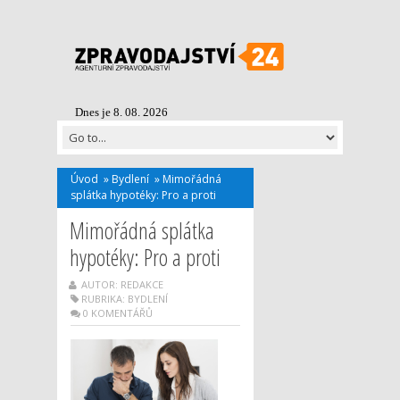
Dnes je 8. 08. 2026
Úvod
»
Bydlení
»
Mimořádná
splátka hypotéky: Pro a proti
Mimořádná splátka
hypotéky: Pro a proti
AUTOR: REDAKCE
RUBRIKA:
BYDLENÍ
0 KOMENTÁŘŮ