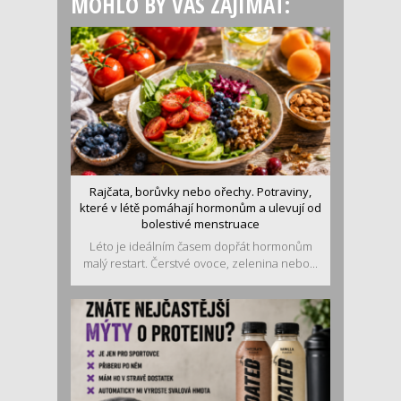
MOHLO BY VÁS ZAJÍMAT:
Rajčata, borůvky nebo ořechy. Potraviny,
které v létě pomáhají hormonům a ulevují od
bolestivé menstruace
Léto je ideálním časem dopřát hormonům
malý restart. Čerstvé ovoce, zelenina nebo...