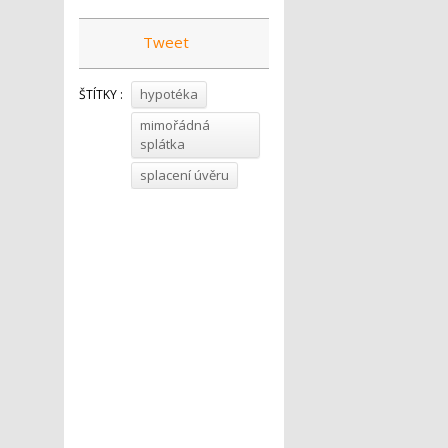
Tweet
hypotéka
ŠTÍTKY :
mimořádná
splátka
splacení úvěru