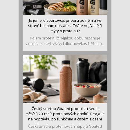
Je jen pro sportovce, přiberu po něm a ve
stravě ho mám dostatek. Znáte nejčastější
mýty o proteinu?
Pojem protein již nějakou dobu rezonuje
v oblasti zdraví, výživy i dlouhověkosti. Přesto...
Český startup Goated prodal za sedm
měsíců 200 tisíc proteinových drinků. Reaguje
na poptávku po funkčním a čistém složení
Česká značka proteinových nápojů Goated