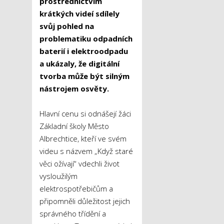
prostřednictvím
krátkých videí sdílely
svůj pohled na
problematiku odpadních
baterií i elektroodpadu
a ukázaly, že digitální
tvorba může být silným
nástrojem osvěty.
Hlavní cenu si odnášejí žáci
Základní školy Město
Albrechtice, kteří ve svém
videu s názvem „Když staré
věci ožívají“ vdechli život
vysloužilým
elektrospotřebičům a
připomněli důležitost jejich
správného třídění a