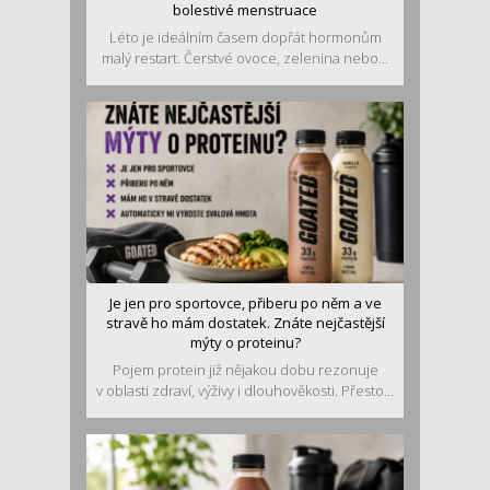
bolestivé menstruace
Léto je ideálním časem dopřát hormonům
malý restart. Čerstvé ovoce, zelenina nebo...
Je jen pro sportovce, přiberu po něm a ve
stravě ho mám dostatek. Znáte nejčastější
mýty o proteinu?
Pojem protein již nějakou dobu rezonuje
v oblasti zdraví, výživy i dlouhověkosti. Přesto...