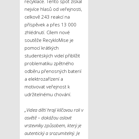
recyklace. Tento spot získal
nejvíce hlasů od veřejnosti,
celkově 243 reakcí na
příspěvek a přes 13 000
zhlédnutí. Cílem nové
soutěže RecykloMise je
pomocí krátkých
studentských videí přiblížit
problematiku zpětného
odběru přenosných baterií
a elektrozařízení a
motivovat veřejnost k
udržitelnému chování.
„Videa dětí hrají klíčovou roli v
osvětě – dokážou oslovit
vrstevníky způsobem, který je
autentický a srozumitelný. Je