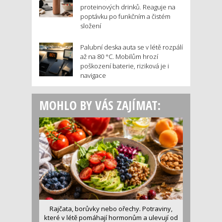
proteinových drinků. Reaguje na
poptávku po funkčním a čistém
složení
Palubní deska auta se v létě rozpálí
až na 80 °C. Mobilům hrozí
poškození baterie, riziková je i
navigace
MOHLO BY VÁS ZAJÍMAT:
Rajčata, borůvky nebo ořechy. Potraviny,
které v létě pomáhají hormonům a ulevují od