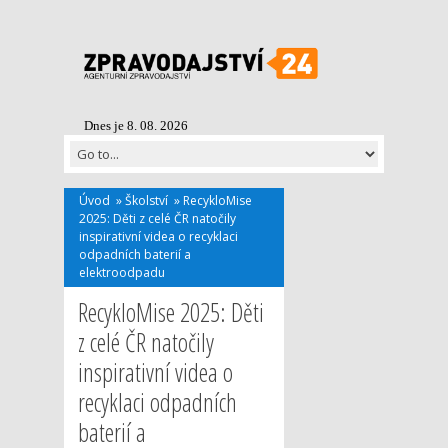
Dnes je 8. 08. 2026
Úvod
»
Školství
»
RecykloMise
2025: Děti z celé ČR natočily
inspirativní videa o recyklaci
odpadních baterií a
elektroodpadu
RecykloMise 2025: Děti
z celé ČR natočily
inspirativní videa o
recyklaci odpadních
baterií a