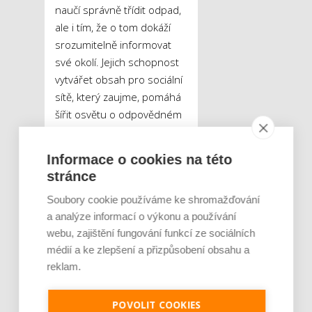
naučí správně třídit odpad,
ale i tím, že o tom dokáží
srozumitelně informovat
své okolí. Jejich schopnost
vytvářet obsah pro sociální
sítě, který zaujme, pomáhá
šířit osvětu o odpovědném
nakládání s odpady.
Společnost REMA Battery
Informace o cookies na této
proto plánuje v soutěži
stránce
pokračovat i v dalších letech
Soubory cookie používáme ke shromažďování
a zapojit více škol z různých
a analýze informací o výkonu a používání
částí Česka.
webu, zajištění fungování funkcí ze sociálních
médií a ke zlepšení a přizpůsobení obsahu a
Tweet
reklam.
POVOLIT COOKIES