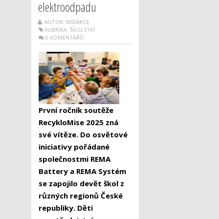
elektroodpadu
AUTOR: REDAKCE
RUBRIKA:
ŠKOLSTVÍ
0 KOMENTÁŘŮ
První ročník soutěže
RecykloMise 2025 zná
své vítěze. Do osvětové
iniciativy pořádané
společnostmi REMA
Battery a REMA Systém
se zapojilo devět škol z
různých regionů České
republiky.
Děti