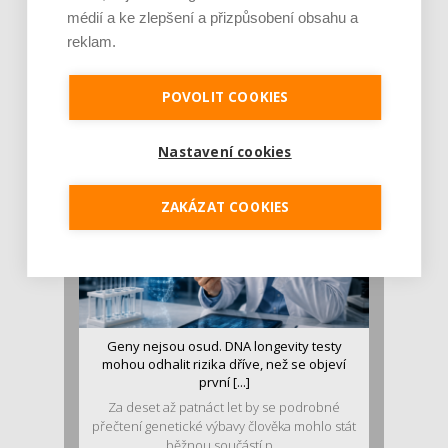
médií a ke zlepšení a přizpůsobení obsahu a
Je jen pro sportovce, přiberu po něm a ve
reklam.
stravě ho mám dostatek. Znáte nejčastějš [...]
Pojem protein již nějakou dobu rezonuje
POVOLIT COOKIES
v oblasti zdraví, výživy i dlouhověkosti. Přesto
se o ně...
Nastavení cookies
ZAKÁZAT COOKIES
Geny nejsou osud. DNA longevity testy
mohou odhalit rizika dříve, než se objeví
první [...]
Za deset až patnáct let by se podrobné
přečtení genetické výbavy člověka mohlo stát
běžnou součástí p...