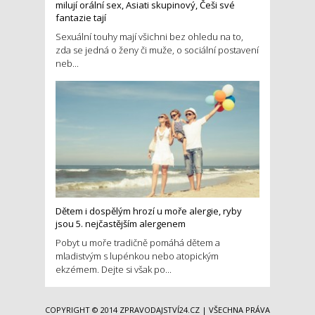
milují orální sex, Asiati skupinový, Češi své
fantazie tají
Sexuální touhy mají všichni bez ohledu na to,
zda se jedná o ženy či muže, o sociální postavení
neb...
Dětem i dospělým hrozí u moře alergie, ryby
jsou 5. nejčastějším alergenem
Pobyt u moře tradičně pomáhá dětem a
mladistvým s lupénkou nebo atopickým
ekzémem. Dejte si však po...
COPYRIGHT © 2014
ZPRAVODAJSTVÍ24.CZ
| VŠECHNA PRÁVA