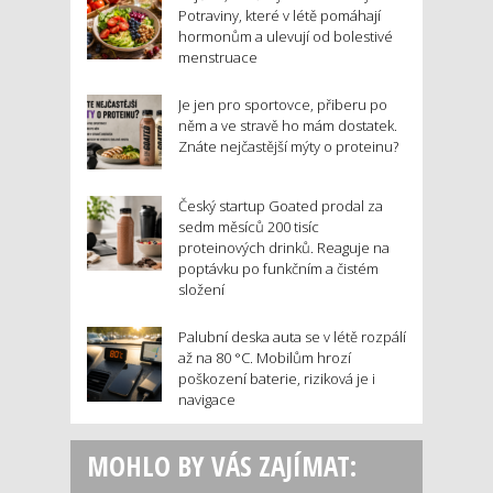
Potraviny, které v létě pomáhají
hormonům a ulevují od bolestivé
menstruace
Je jen pro sportovce, přiberu po
něm a ve stravě ho mám dostatek.
Znáte nejčastější mýty o proteinu?
Český startup Goated prodal za
sedm měsíců 200 tisíc
proteinových drinků. Reaguje na
poptávku po funkčním a čistém
složení
Palubní deska auta se v létě rozpálí
až na 80 °C. Mobilům hrozí
poškození baterie, riziková je i
navigace
MOHLO BY VÁS ZAJÍMAT: