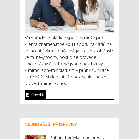
Mimořádná splátka hypotéky může pro
klienta znamenat velkou úsporu nákladů na
splácení úvěru. Současně je to ale krok často
velmi nevýhodný, pokud se provede
v nesprávný čas. I když jsou dnes banky
k mimořádným splátkám v průběhu fixace
vstřícnější, stále platí, že bez sankcí nelze
provést mimořádnou...
Číst dál
NEJNOVĚJŠÍ PŘÍSPĚVKY
Rajčata, borůvky nebo ořechy.