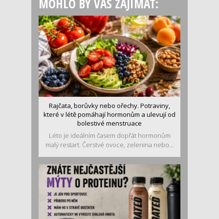
MOHLO BY VÁS ZAJÍMAT:
Rajčata, borůvky nebo ořechy. Potraviny,
které v létě pomáhají hormonům a ulevují od
bolestivé menstruace
Léto je ideálním časem dopřát hormonům
malý restart. Čerstvé ovoce, zelenina nebo...