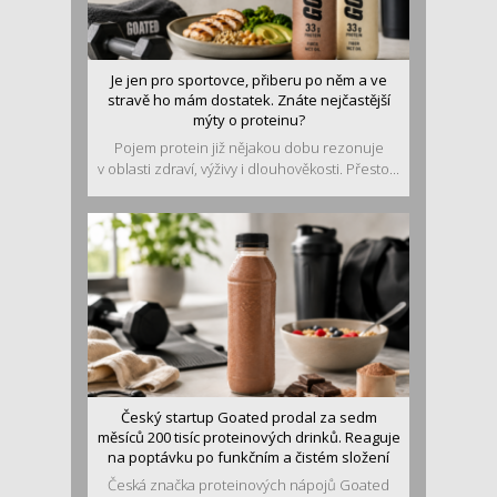
Je jen pro sportovce, přiberu po něm a ve
stravě ho mám dostatek. Znáte nejčastější
mýty o proteinu?
Pojem protein již nějakou dobu rezonuje
v oblasti zdraví, výživy i dlouhověkosti. Přesto...
Český startup Goated prodal za sedm
měsíců 200 tisíc proteinových drinků. Reaguje
na poptávku po funkčním a čistém složení
Česká značka proteinových nápojů Goated