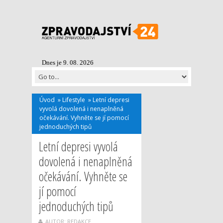
Dnes je 9. 08. 2026
Úvod
»
Lifestyle
»
Letní depresi
vyvolá dovolená i nenaplněná
očekávání. Vyhněte se jí pomocí
jednoduchých tipů
Letní depresi vyvolá
dovolená i nenaplněná
očekávání. Vyhněte se
jí pomocí
jednoduchých tipů
AUTOR: REDAKCE