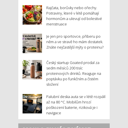
Rajčata, borůvky nebo ořechy.
Potraviny, které v létě pomáhají
hormonům a ulevují od bolestivé
menstruace
Je jen pro sportovce, přiberu po
něm a ve stravě ho mám dostatek.
Znáte nejčastější mýty o proteinu?
Český startup Goated prodal za
sedm měsíců 200 tisíc
proteinových drinků. Reaguje na
poptávku po funkčním a čistém
složení
Palubní deska auta se v létě rozpálí
až na 80 °C. Mobilům hrozí
poškození baterie, riziková je i
navigace