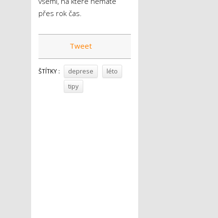
všemi, na které nemáte
přes rok čas.
Tweet
deprese
léto
ŠTÍTKY :
tipy