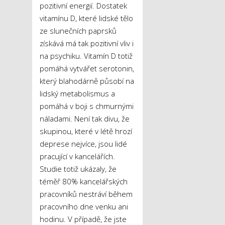
pozitivní energií. Dostatek
vitamínu D, které lidské tělo
ze slunečních paprsků
získává má tak pozitivní vliv i
na psychiku. Vitamín D totiž
pomáhá vytvářet serotonin,
který blahodárně působí na
lidský metabolismus a
pomáhá v boji s chmurnými
náladami. Není tak divu, že
skupinou, které v létě hrozí
deprese nejvíce, jsou lidé
pracující v kancelářích.
Studie totiž ukázaly, že
téměř 80% kancelářských
pracovníků nestráví během
pracovního dne venku ani
hodinu. V případě, že jste