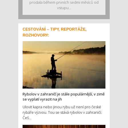
prodala během prvních sedmi měsíců od
vstupu...
CESTOVÁNÍ – TIPY, REPORTÁŽE,
ROZHOVORY:
Rybolov v zahraničí je stále populárnější, v zimě
se vyplatí vyrazit na jih
Ulovit kapra nebo jinou rybu už není pro české
rybáře výzvou. Tou se stává rybolov v zahraničí.
Češ...