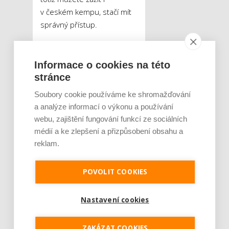
v českém kempu, stačí mít
správný přístup.
Tip č. 4 – Obklopte se
lidmi, kteří vás mají rádi
Informace o cookies na této
stránce
Léto je obdobím plným
Soubory cookie používáme ke shromažďování
letních flirtů, romantických
a analýze informací o výkonu a používání
večerů u táboráku a
webu, zajištění fungování funkcí ze sociálních
exotických zážitků, na
médií a ke zlepšení a přizpůsobení obsahu a
druhé straně je ale léto
reklam.
také obdobím rozchodů a
depresivních myšlenek
POVOLIT COOKIES
těch, kteří jsou aktuálně bez
partnera.
„To, jakým
Nastavení cookies
způsobem je k nám
dodávána láska významně
ZAKÁZAT COOKIES
ovlivňuje způsob, jakým