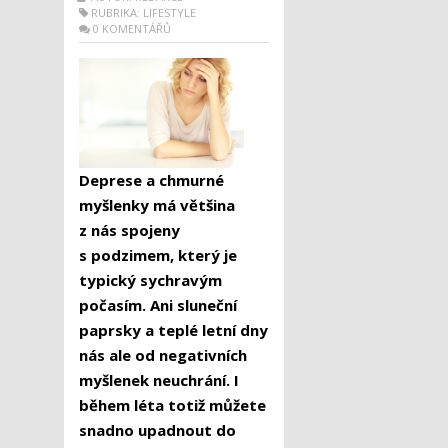
RUBRIKA:
LIFESTYLE
0 KOMENTÁŘŮ
Deprese a chmurné
myšlenky má většina
z nás spojeny
s podzimem, který je
typický sychravým
počasím. Ani sluneční
paprsky a teplé letní dny
nás ale od negativních
myšlenek neuchrání. I
během léta totiž můžete
snadno upadnout do