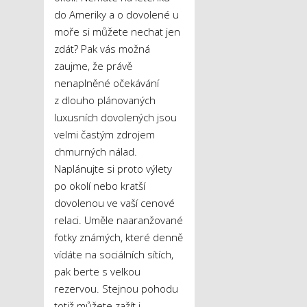
do Ameriky a o dovolené u
moře si můžete nechat jen
zdát? Pak vás možná
zaujme, že právě
nenaplněné očekávání
z dlouho plánovaných
luxusních dovolených jsou
velmi častým zdrojem
chmurných nálad.
Naplánujte si proto výlety
po okolí nebo kratší
dovolenou ve vaší cenové
relaci. Uměle naaranžované
fotky známých, které denně
vídáte na sociálních sítích,
pak berte s velkou
rezervou. Stejnou pohodu
totiž můžete zažít i