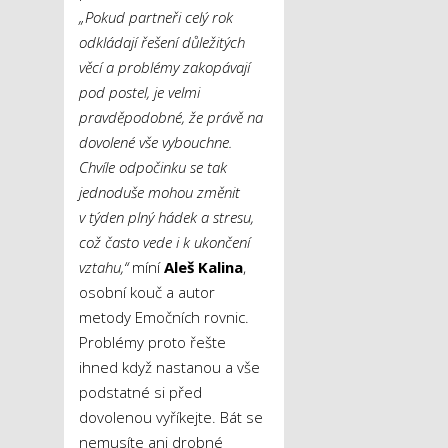
„Pokud partneři celý rok
odkládají řešení důležitých
věcí a problémy zakopávají
pod postel, je velmi
pravděpodobné, že právě na
dovolené vše vybouchne.
Chvíle odpočinku se tak
jednoduše mohou změnit
v týden plný hádek a stresu,
což často vede i k ukončení
vztahu,“
míní
Aleš Kalina
,
osobní kouč a autor
metody Emočních rovnic.
Problémy proto řešte
ihned když nastanou a vše
podstatné si před
dovolenou vyříkejte. Bát se
nemusíte ani drobné