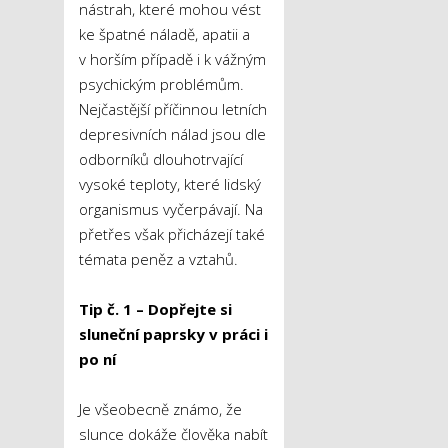
nástrah, které mohou vést
ke špatné náladě, apatii a
v horším případě i k vážným
psychickým problémům.
Nejčastější příčinnou letních
depresivních nálad jsou dle
odborníků dlouhotrvající
vysoké teploty, které lidský
organismus vyčerpávají. Na
přetřes však přicházejí také
témata peněz a vztahů.
Tip č. 1 – Dopřejte si
sluneční paprsky v práci i
po ní
Je všeobecně známo, že
slunce dokáže člověka nabít