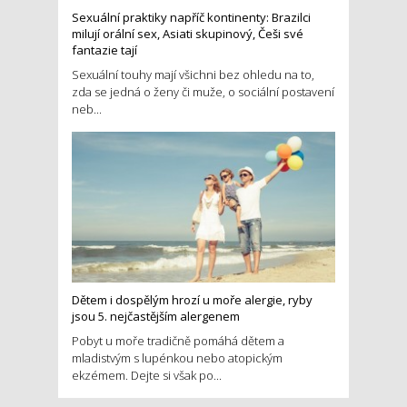
Sexuální praktiky napříč kontinenty: Brazilci
milují orální sex, Asiati skupinový, Češi své
fantazie tají
Sexuální touhy mají všichni bez ohledu na to,
zda se jedná o ženy či muže, o sociální postavení
neb...
Dětem i dospělým hrozí u moře alergie, ryby
jsou 5. nejčastějším alergenem
Pobyt u moře tradičně pomáhá dětem a
mladistvým s lupénkou nebo atopickým
ekzémem. Dejte si však po...