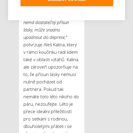
mozek generuje různé druhy
myšlenek. Pokud tak člověk
nemá dostatečný přísun
lásky, může snadno
upadnout do deprese,“
potvrzuje Aleš Kalina, který
v rámci koučinku radí lidem
také v oblasti vztahů. Kalina
ale zároveň upozorňuje na
to, že přísun lásky nemusí
nutně pocházet od
partnera. Pokud tak
nemáte toto léto nikoho do
páru, nezoufejte. Léto je
přece ideální příležitostí
pro setkání s rodinou,
dlouholetými přáteli i se