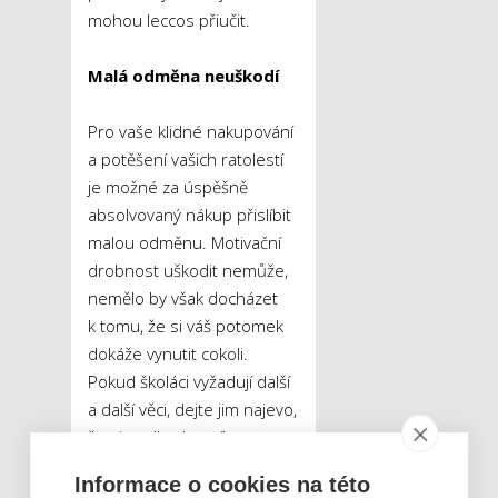
mohou leccos přiučit.
Malá odměna neuškodí
Pro vaše klidné nakupování
a potěšení vašich ratolestí
je možné za úspěšně
absolvovaný nákup přislíbit
malou odměnu. Motivační
drobnost uškodit nemůže,
nemělo by však docházet
k tomu, že si váš potomek
dokáže vynutit cokoli.
Pokud školáci vyžadují další
a další věci, dejte jim najevo,
že si podle vlastního
uvážení mohou danou věc
Informace o cookies na této
koupit za své kapesné