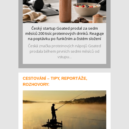
Český startup Goated prodal za sedm
měsíců 200 tisíc proteinových drinků. Reaguje
na poptávku po funkčním a čistém složení
Česká značka proteinových nápojů Goated
prodala během prvních sedmi měsíců od
vstupu...
CESTOVÁNÍ – TIPY, REPORTÁŽE,
ROZHOVORY: