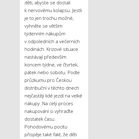
děti, abyste se dostali
k nervovému kolapsu. Jestli
je to jen trochu možné,
vyhněte se větším
týdenním nákupům
v odpoledních a večerních
hodinách. Krizové situace
nastávají především
koncem týdne, ve čtvrtek,
pátek nebo sobotu. Podle
průzkumu pro Českou
distribuční v těchto dnech
nejčastěji lidé jezdí na velké
nákupy. Na celý proces
nakupování si vyhraďte
dostatek času.
Pohodovému pocitu
přispěje také fakt, že děti