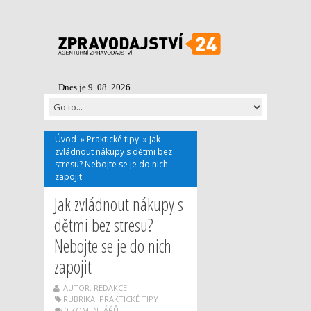
Dnes je 9. 08. 2026
Úvod
»
Praktické tipy
»
Jak
zvládnout nákupy s dětmi bez
stresu? Nebojte se je do nich
zapojit
Jak zvládnout nákupy s
dětmi bez stresu?
Nebojte se je do nich
zapojit
AUTOR: REDAKCE
RUBRIKA:
PRAKTICKÉ TIPY
0 KOMENTÁŘŮ