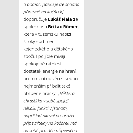
a pomocí pásku je lze snadno
připevnit na kočárek
,“
doporučuje
Lukáš Fiala z
e
společnosti
Britax Römer
,
která v tuzemsku nabízí
široký sortiment
kojeneckého a dětského
zboží. I po jídle mívají
spokojené ratolesti
dostatek energie na hraní,
proto není od věci s sebou
nejmenším přibalit také
oblíbené hračky. „
Některá
chrastítka v sobě spojují
několik funkcí v jednom,
například aktivní nosorožec
připevnitelný na kočárek má
na sobě pro děti připevněno