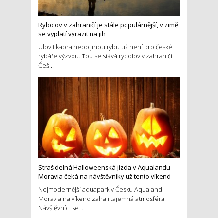
Rybolov v zahraničí je stále populárnější, v zimě
se vyplatí vyrazit na jih
Ulovit kapra nebo jinou rybu už není pro české
rybáře výzvou. Tou se stává rybolov v zahraničí.
Češ...
Strašidelná Halloweenská jízda v Aqualandu
Moravia čeká na návštěvníky už tento víkend
Nejmodernější aquapark v Česku Aqualand
Moravia na víkend zahalí tajemná atmosféra.
Návštěvníci se ...