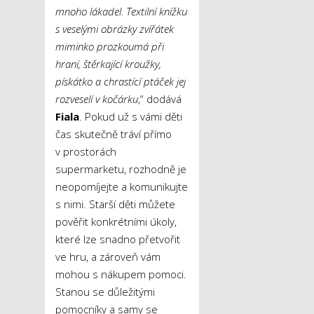
mnoho lákadel.
Textilní knížku
s veselými obrázky zvířátek
miminko prozkoumá při
hraní, štěrkající kroužky,
pískátko a chrastící ptáček jej
rozveselí v kočárku
,“ dodává
Fiala
. Pokud už s vámi děti
čas skutečně tráví přímo
v prostorách
supermarketu, rozhodně je
neopomíjejte a komunikujte
s nimi. Starší děti můžete
pověřit konkrétními úkoly,
které lze snadno přetvořit
ve hru, a zároveň vám
mohou s nákupem pomoci.
Stanou se důležitými
pomocníky a samy se