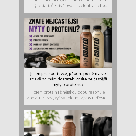
malý restart. Čerstvé ovoce, zelenina nebo...
Je jen pro sportovce, přiberu po něm a ve
stravě ho mám dostatek. Znáte nejčastější
mýty o proteinu?
Pojem protein již nějakou dobu rezonuje
v oblasti zdraví, výživy i dlouhověkosti. Přesto...