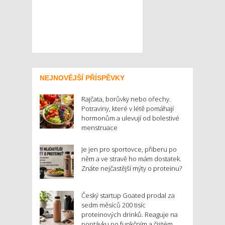
NEJNOVĚJŠÍ PŘÍSPĚVKY
Rajčata, borůvky nebo ořechy.
Potraviny, které v létě pomáhají
hormonům a ulevují od bolestivé
menstruace
Je jen pro sportovce, přiberu po
něm a ve stravě ho mám dostatek.
Znáte nejčastější mýty o proteinu?
Český startup Goated prodal za
sedm měsíců 200 tisíc
proteinových drinků. Reaguje na
poptávku po funkčním a čistém