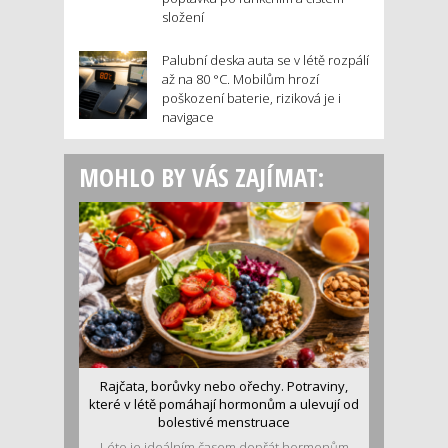
složení
Palubní deska auta se v létě rozpálí
až na 80 °C. Mobilům hrozí
poškození baterie, riziková je i
navigace
MOHLO BY VÁS ZAJÍMAT:
Rajčata, borůvky nebo ořechy. Potraviny,
které v létě pomáhají hormonům a ulevují od
bolestivé menstruace
Léto je ideálním časem dopřát hormonům