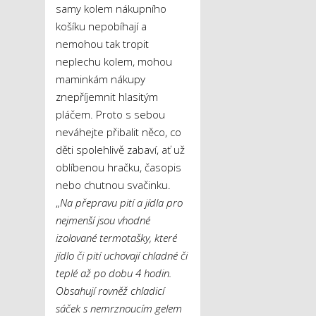
samy kolem nákupního
košíku nepobíhají a
nemohou tak tropit
neplechu kolem, mohou
maminkám nákupy
znepříjemnit hlasitým
pláčem. Proto s sebou
neváhejte přibalit něco, co
děti spolehlivě zabaví, ať už
oblíbenou hračku, časopis
nebo chutnou svačinku.
„
Na přepravu pití a jídla pro
nejmenší jsou vhodné
izolované termotašky, které
jídlo či pití uchovají chladné či
teplé až po dobu 4 hodin.
Obsahují rovněž chladicí
sáček s nemrznoucím gelem