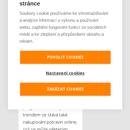
stránce
nebo ušetřené peníze.
Jestliže máte pocit, že vám
Soubory cookie používáme ke shromažďování
přítomnost dětí
a analýze informací o výkonu a používání
webu, zajištění fungování funkcí ze sociálních
znemožňuje nákup úplně,
médií a ke zlepšení a přizpůsobení obsahu a
neváhejte využít služeb
reklam.
hlídaných dětských koutků,
jimiž dnes už každé větší
nákupní centrum
POVOLIT COOKIES
disponuje. Kromě
prolézaček a hraček se
Nastavení cookies
v nich děti mohou těšit
dokonce například na
ZAKÁZAT COOKIES
tematicky zaměřené
workshopy a doprovodný
program. Současným
trendem se stává také
nakupování potravin online,
což se může některým