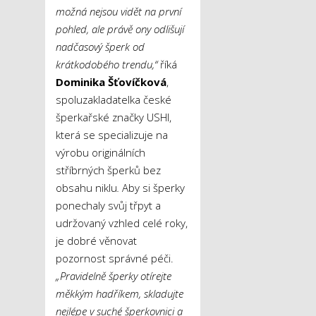
možná nejsou vidět na první
pohled, ale právě ony odlišují
nadčasový šperk od
krátkodobého trendu,“
říká
Dominika Šťovíčková
,
spoluzakladatelka české
šperkařské značky USHI,
která se specializuje na
výrobu originálních
stříbrných šperků bez
obsahu niklu
.
Aby si šperky
ponechaly svůj třpyt a
udržovaný vzhled celé roky,
je dobré věnovat
pozornost správné péči.
„Pravidelně šperky otírejte
měkkým hadříkem, skladujte
nejlépe v suché šperkovnici a