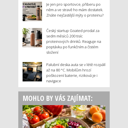
Je jen pro sportovce, přiberu po
něm a ve stravě ho mám dostatek.
Znáte nejčastější mýty o proteinu?
Český startup Goated prodal za
sedm měsíců 200 tisíc
proteinových drinků. Reaguje na
poptávku po funkčním a čistém
složení
Palubní deska auta se v létě rozpálí
až na 80 °C. Mobilům hrozí
poškození baterie, riziková je i
navigace
MOHLO BY VÁS ZAJÍMAT: