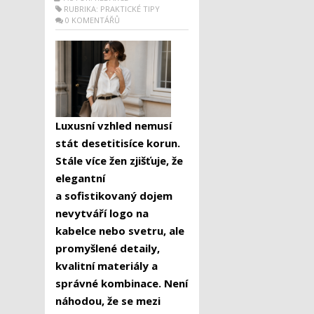
RUBRIKA:
PRAKTICKÉ TIPY
0 KOMENTÁŘŮ
Luxusní vzhled nemusí
stát desetitisíce korun.
Stále více žen zjišťuje, že
elegantní
a sofistikovaný dojem
nevytváří logo na
kabelce nebo svetru, ale
promyšlené detaily,
kvalitní materiály a
správné kombinace. Není
náhodou, že se mezi