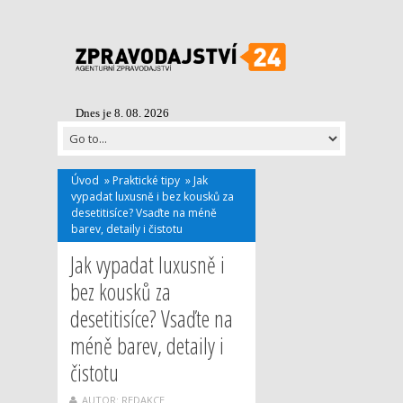
Dnes je 8. 08. 2026
Úvod
»
Praktické tipy
»
Jak
vypadat luxusně i bez kousků za
desetitisíce? Vsaďte na méně
barev, detaily i čistotu
Jak vypadat luxusně i
bez kousků za
desetitisíce? Vsaďte na
méně barev, detaily i
čistotu
AUTOR: REDAKCE