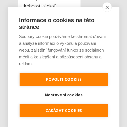
drobnosti si okolí
podvědomě spojuje
Informace o cookies na této
s upraveností a elegancí.
stránce
„Mnoho žen si myslí, že
luxusní vzhled vyžaduje velké
Soubory cookie používáme ke shromažďování
investice. Ve skutečnosti se
a analýze informací o výkonu a používání
tajemství skrývá v důslednosti
webu, zajištění fungování funkcí ze sociálních
a smyslu pro detail. Kvalitní
médií a ke zlepšení a přizpůsobení obsahu a
šperk, který vydrží roky,
reklam.
dobře padnoucí oblečení a
pečlivá péče o sebe vytvářejí
POVOLIT COOKIES
silný dojem,“
vysvětluje
Dominika Šťovíčková. Luxus
Nastavení cookies
tak není ani tak otázkou
ceny, jako spíše schopnosti
ZAKÁZAT COOKIES
vybírat si kvalitní věci a nosit
je s lehkostí a
sebevědomím.