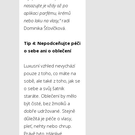
nasazujte je vždy až po
aplikaci parfému, krémů
nebo laku na vlasy,“
radí
Dominika Šťovíčková.
Tip 4: Nepodceňujte péči
o sebe ani o oblečení
Luxusní vzhled nevychází
pouze z toho, co máte na
sobě, ale také z toho, jak se
o sebe a svůj šatník
staráte. Oblečení by mělo
být čisté, bez žmolků a
dobře udržované. Stejně
důležitá je péče o vlasy,
pleť, nehty nebo chrup.
Právě tyto zdánlivé