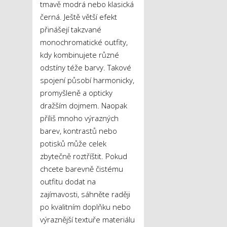
tmavě modrá nebo klasická
černá. Ještě větší efekt
přinášejí takzvané
monochromatické outfity,
kdy kombinujete různé
odstíny téže barvy. Takové
spojení působí harmonicky,
promyšleně a opticky
dražším dojmem. Naopak
příliš mnoho výrazných
barev, kontrastů nebo
potisků může celek
zbytečně roztříštit. Pokud
chcete barevně čistému
outfitu dodat na
zajímavosti, sáhněte raději
po kvalitním doplňku nebo
výraznější textuře materiálu