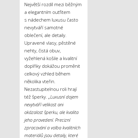
Největší rozdíl mezi běžným
a elegantním outfitem
s nádechem luxusu často
nevytváří samotné
oblečení, ale detaily.
Upravené vlasy, pěstěné
nehty, čistá obuv,
vyžehlená košile a kvalitní
doplňky dokážou proměnit
celkový vzhled během
několika vteřin.
Nezastupitelnou roli hrají
též šperky.
„Luxusní dojem
nevytváří velikost ani
okázalost šperku, ale kvalita
jeho provedení. Precizní
zpracování a volba kvalitních
materiálů jsou detaily, které