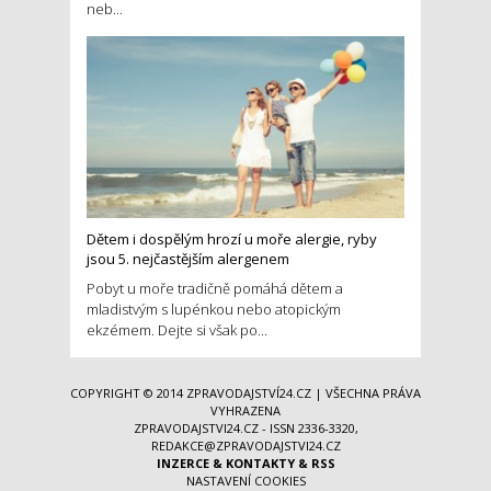
neb...
Dětem i dospělým hrozí u moře alergie, ryby
jsou 5. nejčastějším alergenem
Pobyt u moře tradičně pomáhá dětem a
mladistvým s lupénkou nebo atopickým
ekzémem. Dejte si však po...
COPYRIGHT © 2014
ZPRAVODAJSTVÍ24.CZ
| VŠECHNA PRÁVA
VYHRAZENA
ZPRAVODAJSTVI24.CZ - ISSN 2336-3320,
REDAKCE@ZPRAVODAJSTVI24.CZ
INZERCE
&
KONTAKTY
&
RSS
NASTAVENÍ COOKIES