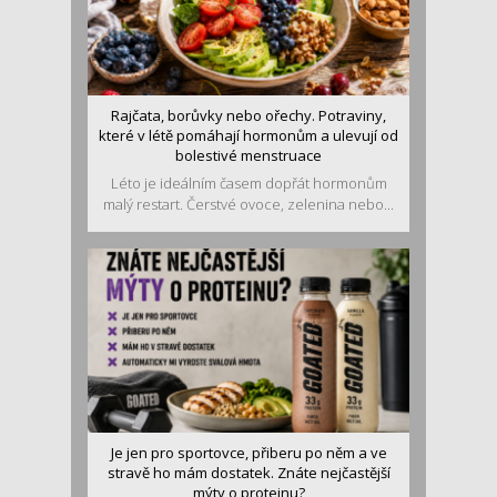
Rajčata, borůvky nebo ořechy. Potraviny,
které v létě pomáhají hormonům a ulevují od
bolestivé menstruace
Léto je ideálním časem dopřát hormonům
malý restart. Čerstvé ovoce, zelenina nebo...
Je jen pro sportovce, přiberu po něm a ve
stravě ho mám dostatek. Znáte nejčastější
mýty o proteinu?