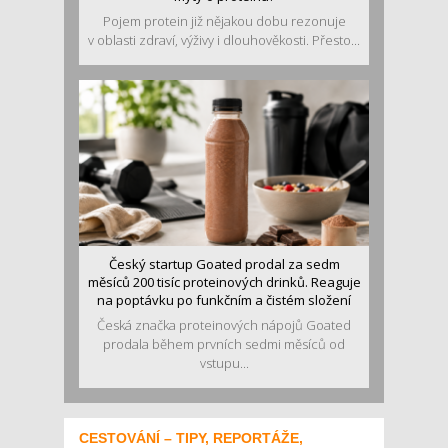
Pojem protein již nějakou dobu rezonuje
v oblasti zdraví, výživy i dlouhověkosti. Přesto...
Český startup Goated prodal za sedm
měsíců 200 tisíc proteinových drinků. Reaguje
na poptávku po funkčním a čistém složení
Česká značka proteinových nápojů Goated
prodala během prvních sedmi měsíců od
vstupu...
CESTOVÁNÍ – TIPY, REPORTÁŽE,