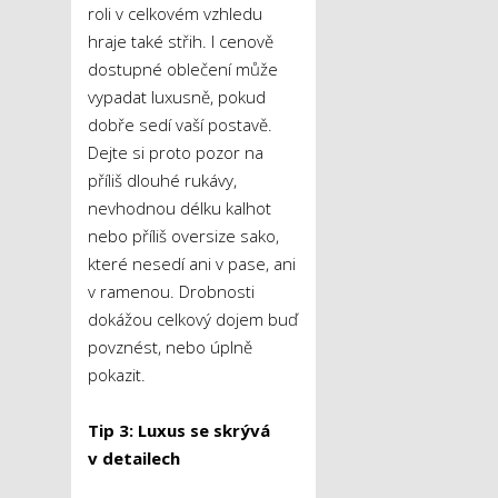
roli v celkovém vzhledu
hraje také střih. I cenově
dostupné oblečení může
vypadat luxusně, pokud
dobře sedí vaší postavě.
Dejte si proto pozor na
příliš dlouhé rukávy,
nevhodnou délku kalhot
nebo příliš oversize sako,
které nesedí ani v pase, ani
v ramenou. Drobnosti
dokážou celkový dojem buď
povznést, nebo úplně
pokazit.
Tip 3: Luxus se skrývá
v detailech