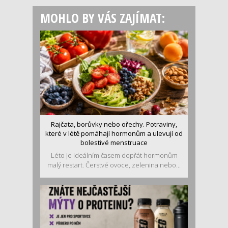
MOHLO BY VÁS ZAJÍMAT:
Rajčata, borůvky nebo ořechy. Potraviny,
které v létě pomáhají hormonům a ulevují od
bolestivé menstruace
Léto je ideálním časem dopřát hormonům
malý restart. Čerstvé ovoce, zelenina nebo...