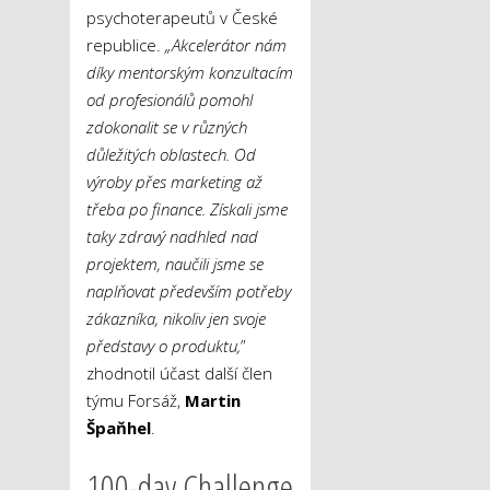
psychoterapeutů v České
republice.
„Akcelerátor nám
díky mentorským konzultacím
od profesionálů pomohl
zdokonalit se v různých
důležitých oblastech. Od
výroby přes marketing až
třeba po finance. Získali jsme
taky zdravý nadhled nad
projektem, naučili jsme se
naplňovat především potřeby
zákazníka, nikoliv jen svoje
představy o produktu,
”
zhodnotil účast další člen
týmu Forsáž,
Martin
Špaňhel
.
100-day Challenge