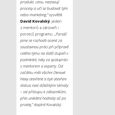
produkt, cenu, nastavují
procesy a učí se budovat tým
nebo marketing,”
vysvětlil
David Kovalský
, jeden
z mentorů a zároveň i
porotců programu.
„Forsáž
jsme se rozhodli ocenit za
soustavnou práci při přípravě
celého týmu na další stupeň v
podnikání, taky za spolupráci
s mentorem a experty. Od
začátku měli všichni členové
hlavy otevřené a byli otevřeni
diskusi nad důležitými tématy
– od přístupu k zákazníkům,
přes unikátní hodnoty až po
prodej,”
doplnil Kovalský.