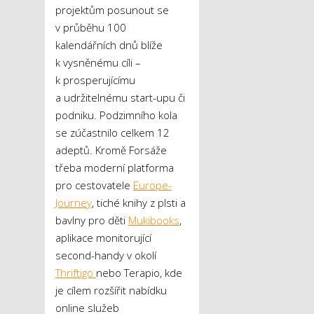
projektům posunout se
v průběhu 100
kalendářních dnů blíže
k vysněnému cíli –
k prosperujícímu
a udržitelnému start-upu či
podniku. Podzimního kola
se zúčastnilo celkem 12
adeptů. Kromě Forsáže
třeba moderní platforma
pro cestovatele
Europe-
Journey
, tiché knihy z plsti a
bavlny pro děti
Mukibooks
,
aplikace monitorující
second-handy v okolí
Thriftigo
nebo Terapio, kde
je cílem rozšířit nabídku
online služeb