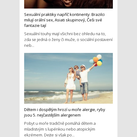
Sexuální praktiky napříč kontinenty: Brazilci
milují orální sex, Asiati skupinový, Češi své
fantazie tají
Sexuální touhy mají všichni bez ohledu na to,
zda se jedná o ženy či muže, o sociální postavení
neb...
Dětem i dospělým hrozí u moře alergie, ryby
jsou 5. nejčastějším alergenem
Pobyt u moře tradičně pomáhá dětem a
mladistvým s lupénkou nebo atopickým
ekzémem. Dejte si však po...