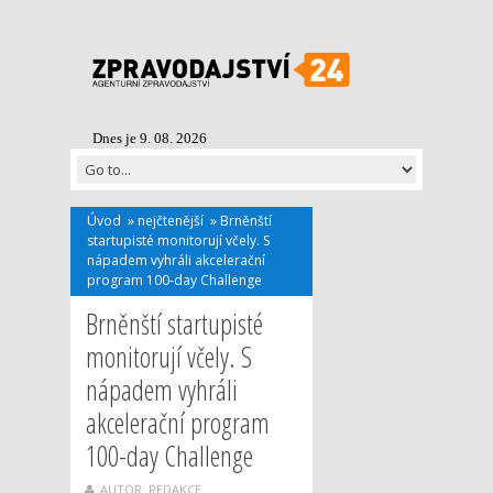
Dnes je 9. 08. 2026
Úvod
»
nejčtenější
»
Brněnští
startupisté monitorují včely. S
nápadem vyhráli akcelerační
program 100-day Challenge
Brněnští startupisté
monitorují včely. S
nápadem vyhráli
akcelerační program
100-day Challenge
AUTOR: REDAKCE