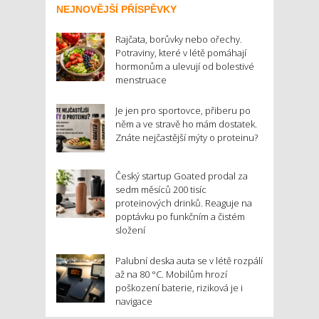
NEJNOVĚJŠÍ PŘÍSPĚVKY
Rajčata, borůvky nebo ořechy.
Potraviny, které v létě pomáhají
hormonům a ulevují od bolestivé
menstruace
Je jen pro sportovce, přiberu po
něm a ve stravě ho mám dostatek.
Znáte nejčastější mýty o proteinu?
Český startup Goated prodal za
sedm měsíců 200 tisíc
proteinových drinků. Reaguje na
poptávku po funkčním a čistém
složení
Palubní deska auta se v létě rozpálí
až na 80 °C. Mobilům hrozí
poškození baterie, riziková je i
navigace