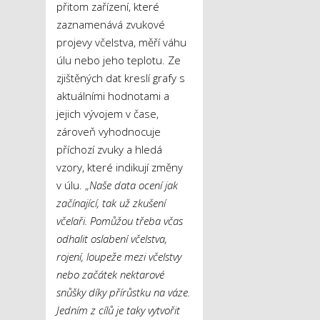
přitom zařízení, které
zaznamenává zvukové
projevy včelstva, měří váhu
úlu nebo jeho teplotu. Ze
zjištěných dat kreslí grafy s
aktuálními hodnotami a
jejich vývojem v čase,
zároveň vyhodnocuje
příchozí zvuky a hledá
vzory, které indikují změny
v úlu. „
Naše data ocení jak
začínající, tak už zkušení
včelaři. Pomůžou třeba včas
odhalit oslabení včelstva,
rojení, loupeže mezi včelstvy
nebo začátek nektarové
snůšky díky přírůstku na váze.
Jedním z cílů je taky vytvořit