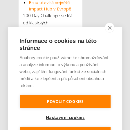
Brno otevírá největší
Impact Hub v Evropě
100-Day Challenge se liší
od klasických
podnikatelských soutěží
hlavně aspirací na to, aby
Informace o cookies na této
týmy, které si
stránce
akcelerátorem projdou,
Soubory cookie používáme ke shromažďování
stavěly svůj byznys na
a analýze informací o výkonu a používání
pevných a ověřených
webu, zajištění fungování funkcí ze sociálních
základech a vytvářely
médií a ke zlepšení a přizpůsobení obsahu a
moderní podnikatelské
reklam.
prostředí. Vítěz výzvy
získává tříměsíční členství v
POVOLIT COOKIES
síti Impact Hub a další
možnosti rozvoje projektu
pod vedením Petra Vítka,
Nastavení cookies
idea-makera akceleračního