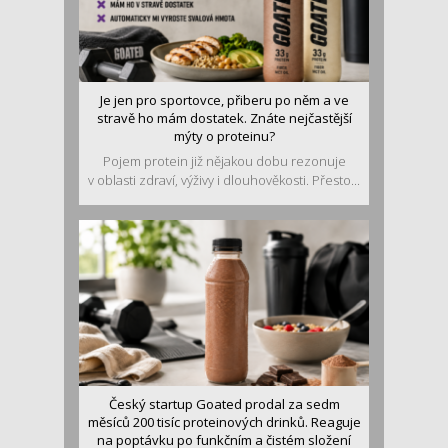
Je jen pro sportovce, přiberu po něm a ve
stravě ho mám dostatek. Znáte nejčastější
mýty o proteinu?
Pojem protein již nějakou dobu rezonuje
v oblasti zdraví, výživy i dlouhověkosti. Přesto...
Český startup Goated prodal za sedm
měsíců 200 tisíc proteinových drinků. Reaguje
na poptávku po funkčním a čistém složení