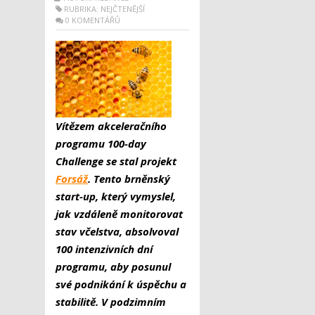
RUBRIKA:
NEJČTENĚJŠÍ
0 KOMENTÁŘŮ
Vítězem akceleračního
programu 100-day
Challenge se stal projekt
Forsáž
. Tento brněnský
start-up, který vymyslel,
jak vzdáleně monitorovat
stav včelstva, absolvoval
100 intenzivních dní
programu, aby posunul
své podnikání k úspěchu a
stabilitě. V podzimním