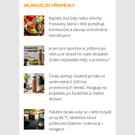
NEJNOVĚJŠÍ PŘÍSPĚVKY
Rajčata, borůvky nebo ořechy.
Potraviny, které v létě pomáhají
hormonům a ulevují od bolestivé
menstruace
Je jen pro sportovce, přiberu po
něm a ve stravě ho mám dostatek.
Znáte nejčastější mýty o proteinu?
Český startup Goated prodal za
sedm měsíců 200 tisíc
proteinových drinků. Reaguje na
poptávku po funkčním a čistém
složení
Palubní deska auta se v létě rozpálí
až na 80 °C. Mobilům hrozí
poškození baterie, riziková je i
navigace