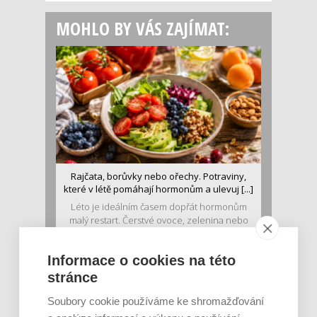
MOHLO BY VÁS ZAJÍMAT:
Rajčata, borůvky nebo ořechy. Potraviny,
které v létě pomáhají hormonům a ulevuj [...]
Léto je ideálním časem dopřát hormonům
malý restart. Čerstvé ovoce, zelenina nebo
luštěniny jsou práv...
Informace o cookies na této
stránce
Soubory cookie používáme ke shromažďování