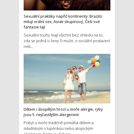
Sexuální praktiky napříč kontinenty: Brazilci
milují orální sex, Asiati skupinový, Češi své
fantazie tají
Sexuální touhy mají všichni bez ohledu na to,
zda se jedná o ženy či muže, o sociální postavení
neb...
Dětem i dospělým hrozí u moře alergie, ryby
jsou 5. nejčastějším alergenem
Pobyt u moře tradičně pomáhá dětem a
mladistvým s lupénkou nebo atopickým