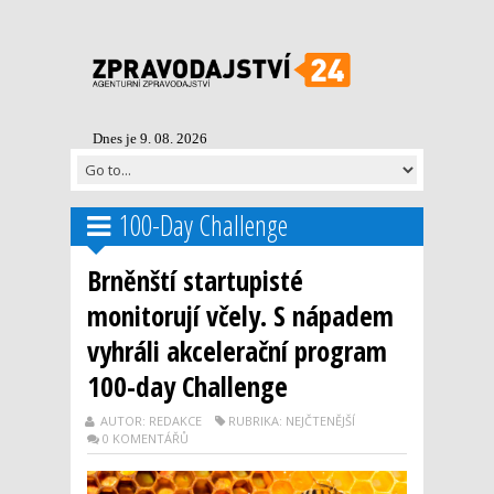
Dnes je 9. 08. 2026
100-Day Challenge
Brněnští startupisté
monitorují včely. S nápadem
vyhráli akcelerační program
100-day Challenge
AUTOR: REDAKCE
RUBRIKA: NEJČTENĚJŠÍ
0 KOMENTÁŘŮ