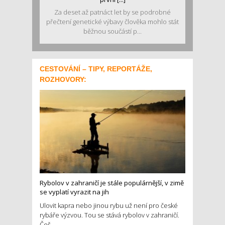
Za deset až patnáct let by se podrobné
přečtení genetické výbavy člověka mohlo stát
běžnou součástí p...
CESTOVÁNÍ – TIPY, REPORTÁŽE,
ROZHOVORY:
Rybolov v zahraničí je stále populárnější, v zimě
se vyplatí vyrazit na jih
Ulovit kapra nebo jinou rybu už není pro české
rybáře výzvou. Tou se stává rybolov v zahraničí.
Češ...