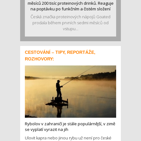
měsíců 200 tisíc proteinových drinků. Reaguje
na poptávku po funkčním a čistém složení
Česká značka proteinových nápojů Goated
prodala během prvních sedmi měsíců od
vstupu...
CESTOVÁNÍ – TIPY, REPORTÁŽE,
ROZHOVORY:
Rybolov v zahraničí je stále populárnější, v zimě
se vyplatí vyrazit na jih
Ulovit kapra nebo jinou rybu už není pro české