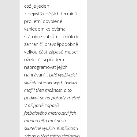
což je jeden
z nejvytíženějších termínů
pro letní dovolené
vzhledem ke dvěma
státním svátkům – mířili do
zahraničí, pravděpodobně
velkou část zápasů museli
oželet či si předem
naprogramovat jejich
nahrávání.
„Lidé využívající
služeb internetových televizí
mají i třetí možnost, a to
podívat se na pořady zpětně.
V případě zápasů
fotbalového mistrovství jich
mnoho této možnosti
skutečně využilo. Kupříkladu
zápas o třetí místo sledovalo