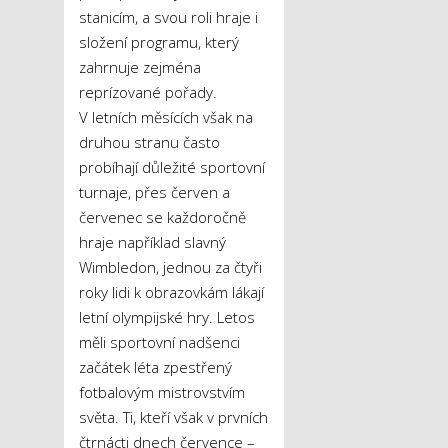
stanicím, a svou roli hraje i
složení programu, který
zahrnuje zejména
reprízované pořady.
V letních měsících však na
druhou stranu často
probíhají důležité sportovní
turnaje, přes červen a
červenec se každoročně
hraje například slavný
Wimbledon, jednou za čtyři
roky lidi k obrazovkám lákají
letní olympijské hry. Letos
měli sportovní nadšenci
začátek léta zpestřený
fotbalovým mistrovstvím
světa. Ti, kteří však v prvních
čtrnácti dnech července –