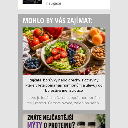
navigace
MOHLO BY VÁS ZAJÍMAT:
Rajčata, borůvky nebo ořechy. Potraviny,
které v létě pomáhají hormonům a ulevují od
bolestivé menstruace
Léto je ideálním časem dopřát hormonům
malý restart. Čerstvé ovoce, zelenina nebo...