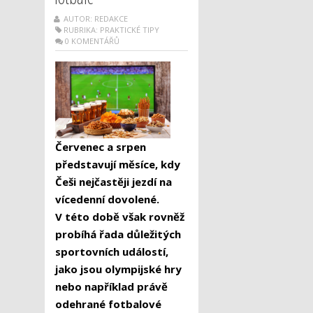
AUTOR: REDAKCE
RUBRIKA:
PRAKTICKÉ TIPY
0 KOMENTÁŘŮ
Červenec a srpen
představují měsíce, kdy
Češi nejčastěji jezdí na
vícedenní dovolené.
V této době však rovněž
probíhá řada důležitých
sportovních událostí,
jako jsou olympijské hry
nebo například právě
odehrané fotbalové