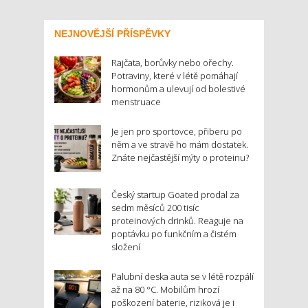
NEJNOVĚJŠÍ PŘÍSPĚVKY
Rajčata, borůvky nebo ořechy.
Potraviny, které v létě pomáhají
hormonům a ulevují od bolestivé
menstruace
Je jen pro sportovce, přiberu po
něm a ve stravě ho mám dostatek.
Znáte nejčastější mýty o proteinu?
Český startup Goated prodal za
sedm měsíců 200 tisíc
proteinových drinků. Reaguje na
poptávku po funkčním a čistém
složení
Palubní deska auta se v létě rozpálí
až na 80 °C. Mobilům hrozí
poškození baterie, riziková je i