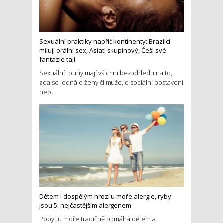
Sexuální praktiky napříč kontinenty: Brazilci
milují orální sex, Asiati skupinový, Češi své
fantazie tají
Sexuální touhy mají všichni bez ohledu na to,
zda se jedná o ženy či muže, o sociální postavení
neb...
Dětem i dospělým hrozí u moře alergie, ryby
jsou 5. nejčastějším alergenem
Pobyt u moře tradičně pomáhá dětem a