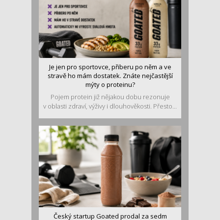
Je jen pro sportovce, přiberu po něm a ve
stravě ho mám dostatek. Znáte nejčastější
mýty o proteinu?
Pojem protein již nějakou dobu rezonuje
v oblasti zdraví, výživy i dlouhověkosti. Přesto...
Český startup Goated prodal za sedm