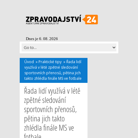
Dnes je 6. 08. 2026
Úvod
»
Praktické tipy
»
Řada lidí
využívá v létě zpětné sledování
sportovních přenosů, pětina jich
takto zhlédla finále MS ve fotbale
Řada lidí využívá v létě
zpětné sledování
sportovních přenosů,
pětina jich takto
zhlédla finále MS ve
fotbale