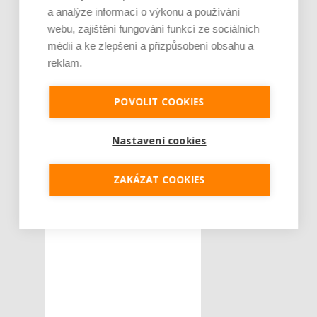
a analýze informací o výkonu a používání
automatické
ŠTÍTKY :
webu, zajištění fungování funkcí ze sociálních
nahrávání
médií a ke zlepšení a přizpůsobení obsahu a
IPTV služeb
reklam.
letní měsíce
MS ve fotbale
POVOLIT COOKIES
sledování
televize
Nastavení cookies
sportovní
přenosy
ZAKÁZAT COOKIES